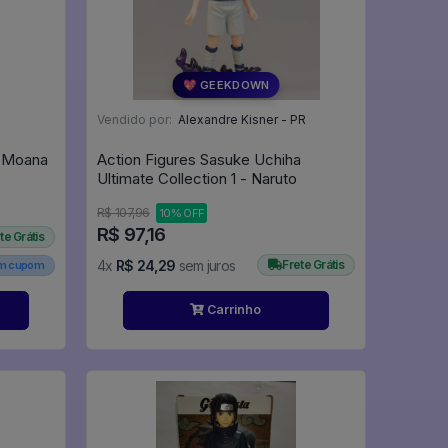
💖 GEEKDOWN
Vendido por:
Alexandre Kisner - PR
- Moana
Action Figures Sasuke Uchiha
Ultimate Collection 1 - Naruto
R$ 107,96
10% OFF
R$ 97,16
te Grátis
4x
R$ 24,29
sem juros
Frete Grátis
em cupom
Carrinho