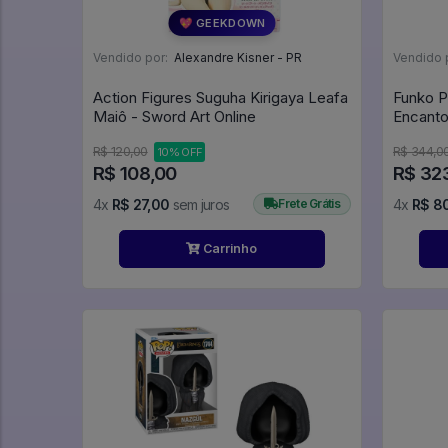
💖 GEEKDOWN
Vendido por:
Alexandre Kisner - PR
Vendido 
Action Figures Suguha Kirigaya Leafa
Funko P
Maiô - Sword Art Online
R$ 120,00
R$ 344,0
10% OFF
R$ 108,00
R$ 32
4x
R$ 27,00
sem juros
Frete Grátis
4x
R$ 8
Carrinho