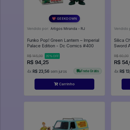
💖 GEEKDOWN
Vendido por:
Artigos Miranda - RJ
Vendido 
Funko Pop! Green Lantern – Imperial
Silica C
Palace Edition - Dc Comics #400
Sword A
R$ 145,00
R$ 60,00
35% OFF
R$ 94,25
R$ 54
4x
R$ 23,56
sem juros
Frete Grátis
4x
R$ 13
Carrinho