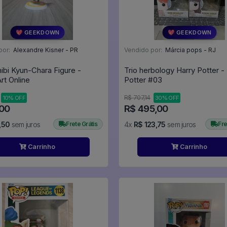
💖 GEEKDOWN
💖 GEEKDOWN
por:
Alexandre Kisner - PR
Vendido por:
Márcia pops - RJ
hibi Kyun-Chara Figure -
Trio herbology Harry Potter -
rt Online
Potter #03
R$ 707,14
10% OFF
30% OFF
,00
R$ 495,00
,50
sem juros
Frete Grátis
4x
R$ 123,75
sem juros
Fre
Carrinho
Carrinho