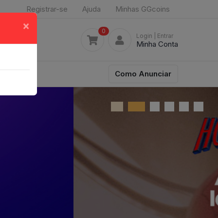
Registrar-se
Ajuda
Minhas GGcoins
×
0
Login
| Entrar
Minha Conta
Como Anunciar