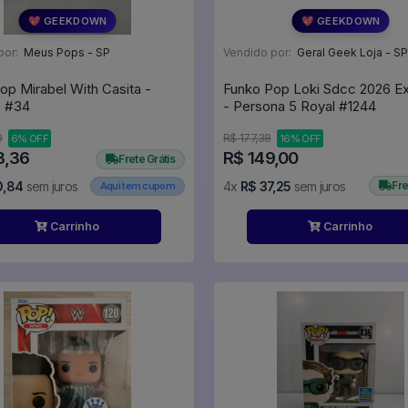
💖 GEEKDOWN
💖 GEEKDOWN
por:
Meus Pops - SP
Vendido por:
Geral Geek Loja - SP
op Mirabel With Casita -
Funko Pop Loki Sdcc 2026 Ex
Encanto #34
- Persona 5 Royal #1244
0
R$ 177,38
6% OFF
16% OFF
3,36
R$ 149,00
Frete Grátis
0,84
sem juros
4x
R$ 37,25
sem juros
Fre
Aqui tem cupom
Carrinho
Carrinho