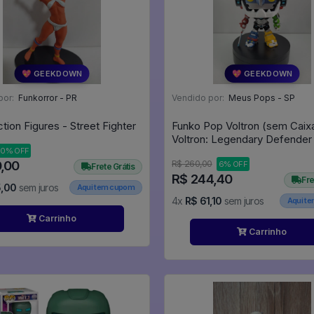
💖 GEEKDOWN
💖 GEEKDOWN
por:
Funkorror - PR
Vendido por:
Meus Pops - SP
tion Figures - Street Fighter
Funko Pop Voltron (sem Caixa
10% OFF
0,00
R$ 260,00
6% OFF
Frete Grátis
R$ 244,40
Fre
5,00
sem juros
Aqui tem cupom
4x
R$ 61,10
sem juros
Aqui t
Carrinho
Carrinho