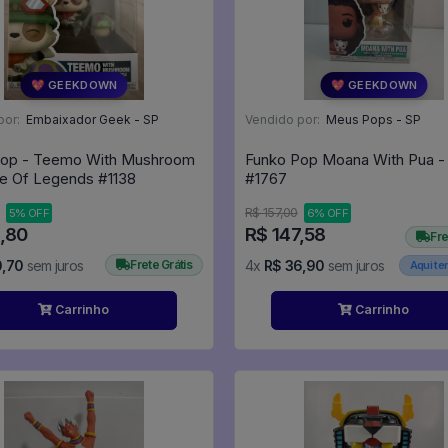
💖 GEEKDOWN
💖 GEEKDOWN
por:
Embaixador Geek - SP
Vendido por:
Meus Pops - SP
Pop - Teemo With Mushroom
Funko Pop Moana With Pua 
- League Of Legends #1138
#1767
R$ 157,00
5% OFF
6% OFF
2,80
R$ 147,58
Fre
0,70
sem juros
Frete Grátis
4x
R$ 36,90
sem juros
Aqui t
Carrinho
Carrinho