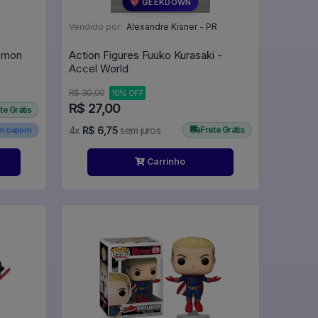
💖 GEEKDOWN
Vendido por:
Alexandre Kisner - PR
emon
Action Figures Fuuko Kurasaki -
Accel World
R$ 30,00
10% OFF
R$ 27,00
te Grátis
4x
R$ 6,75
sem juros
Frete Grátis
em cupom
Carrinho