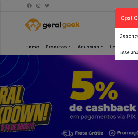
Ops! O
Descriç
Home
Produtos
Anuncios
Leilão
S
Esse anú