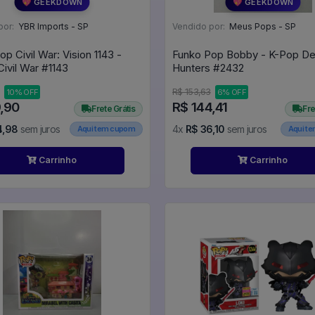
💖 GEEKDOWN
💖 GEEKDOWN
por:
YBR Imports - SP
Vendido por:
Meus Pops - SP
p Civil War: Vision 1143 -
Funko Pop Bobby - K-Pop D
Marvel Civil War #1143
Hunters #2432
R$ 153,63
10% OFF
6% OFF
9,90
R$ 144,41
Frete Grátis
Fre
4,98
sem juros
4x
R$ 36,10
sem juros
Aqui tem cupom
Aqui t
Carrinho
Carrinho