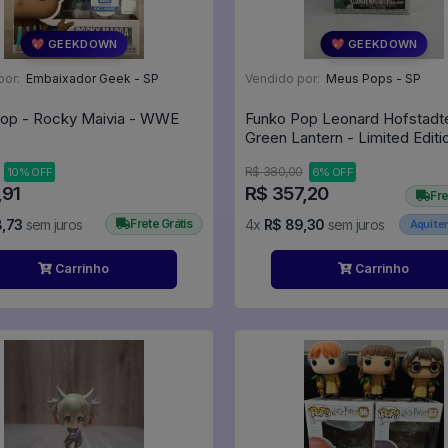
💖 GEEKDOWN
💖 GEEKDOWN
por:
Embaixador Geek - SP
Vendido por:
Meus Pops - SP
op - Rocky Maivia - WWE
Funko Pop Leonard Hofstadt
Green Lantern - Limited Editi
(caixa E Blister Danificados) 
R$ 380,00
10% OFF
6% OFF
Big Bang Theory #836
,91
R$ 357,20
Fre
8,73
sem juros
Frete Grátis
4x
R$ 89,30
sem juros
Aqui t
Carrinho
Carrinho