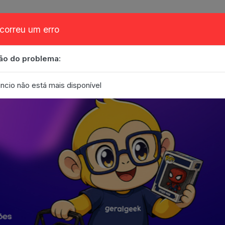
correu um erro
ão do problema:
obre
Cupom
FAQ
Contato
Eventos
Blog
ncio não está mais disponível