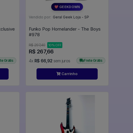
💖 GEEKDOWN
Vendido por:
Geral Geek Loja - SP
clusive
Funko Pop Homelander - The Boys
#978
R$ 297,40
10% OFF
R$ 267,66
te Grátis
4x
R$ 66,92
sem juros
Frete Grátis
Carrinho