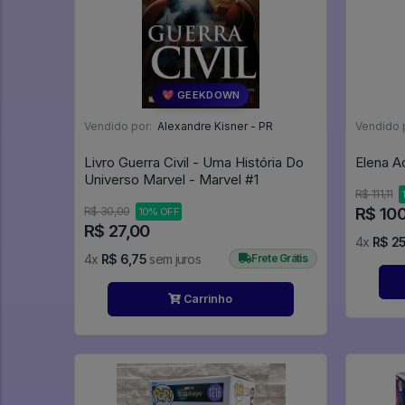
💖 GEEKDOWN
Vendido por:
Alexandre Kisner - PR
Vendido 
Livro Guerra Civil - Uma História Do
Elena Ac
Universo Marvel - Marvel #1
R$ 111,11
R$ 10
R$ 30,00
10% OFF
R$ 27,00
4x
R$ 2
4x
R$ 6,75
sem juros
Frete Grátis
Carrinho