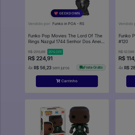
💖 GEEKDOWN
Vendido por:
Funko in POA - RS
Vendido 
Funko Pop Movies The Lord Of The
Funko P
Rings Nazgul 1744 Senhor Dos Aneis
#120
Lor - Movies #1744
R$ 299,88
R$ 127,68
25% OFF
R$ 224,91
R$ 114
4x
R$ 56,23
sem juros
Frete Grátis
4x
R$ 2
Carrinho