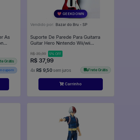
💖 GEEKDOWN
Vendido por:
Bazar do Bru - SP
er As
Suporte De Parede Para Guitarra
on
Guitar Hero Nintendo Wii/wii
- The
U/ps3/ps4/ Xbox 360 / One -
R$ 39,99
5% OFF
Expositor
R$ 37,99
te Grátis
4x
R$ 9,50
sem juros
Frete Grátis
em cupom
Carrinho