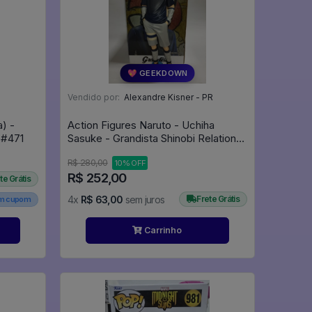
💖 GEEKDOWN
Vendido por:
Alexandre Kisner - PR
) -
Action Figures Naruto - Uchiha
Voltron: Legendary Defender #471
Sasuke - Grandista Shinobi Relations
#2 (banpresto) - Naruto
R$ 280,00
10% OFF
R$ 252,00
te Grátis
4x
R$ 63,00
sem juros
Frete Grátis
em cupom
Carrinho