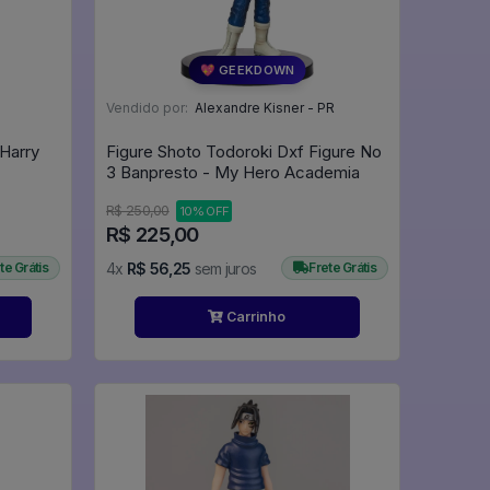
💖 GEEKDOWN
Vendido por:
Alexandre Kisner - PR
 Harry
Figure Shoto Todoroki Dxf Figure No
3 Banpresto - My Hero Academia
R$ 250,00
10% OFF
R$ 225,00
te Grátis
4x
R$ 56,25
sem juros
Frete Grátis
Carrinho