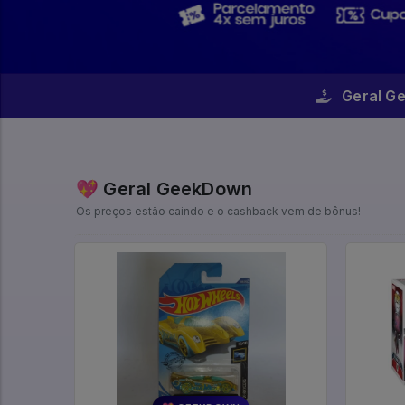
Geral G
💖 Geral GeekDown
Os preços estão caindo e o cashback vem de bônus!