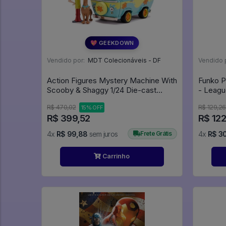
💖 GEEKDOWN
Vendido por:
MDT Colecionáveis - DF
Vendido 
Action Figures Mystery Machine With
Funko 
Scooby & Shaggy 1/24 Die-cast
Metal Vehicle - Scooby-Doo!
R$ 470,02
R$ 129,26
15% OFF
R$ 399,52
R$ 12
4x
R$ 99,88
sem juros
Frete Grátis
4x
R$ 3
Carrinho