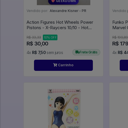
💖 GEEKDOWN
Vendido por:
Alexandre Kisner - PR
Vendido 
Action Figures Hot Wheels Power
Funko Po
Pistons - X-Raycers 10/10 - Hot
Wheels
R$ 33,33
R$ 199,89
10% OFF
R$ 30,00
R$ 17
4x
R$ 7,50
sem juros
Frete Grátis
4x
R$ 4
Carrinho