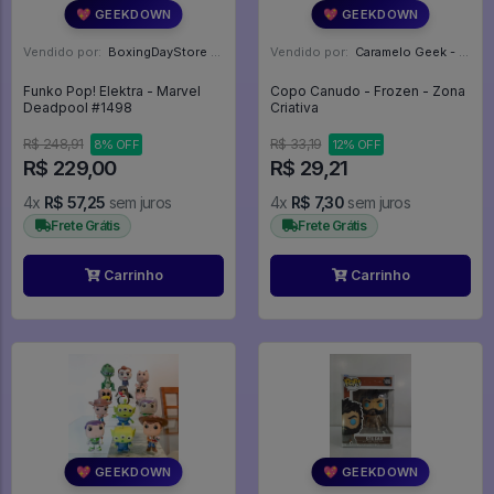
💖 GEEKDOWN
💖 GEEKDOWN
Vendido por:
BoxingDayStore - GO
Vendido por:
Caramelo Geek - DF
Funko Pop! Elektra - Marvel
Copo Canudo - Frozen - Zona
Deadpool #1498
Criativa
R$ 248,91
R$ 33,19
8% OFF
12% OFF
R$ 229,00
R$ 29,21
4x
R$ 57,25
sem juros
4x
R$ 7,30
sem juros
Frete Grátis
Frete Grátis
Carrinho
Carrinho
💖 GEEKDOWN
💖 GEEKDOWN