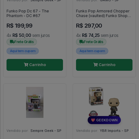
Funko Pop Dc 67 - The
Funko Pop Armored Chopper
Phantom - DC #67
Chase (vaulted) Funko Shop
Exclusive - One Piece #1131
R$ 199,99
R$ 297,00
4x
R$ 50,00
sem juros
4x
R$ 74,25
sem juros
Frete Grátis
Frete Grátis
Aqui tem cupom
Aqui tem cupom
Carrinho
Carrinho
💖 GEEKDOWN
Vendido por:
Sempre Geek - SP
Vendido por:
YBR Imports - SP