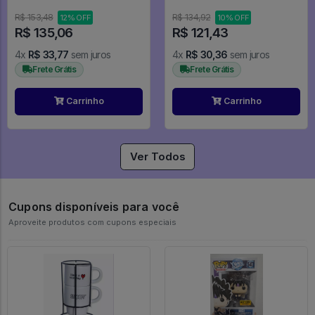
Criativa
R$ 153,48
R$ 134,92
12% OFF
10% OFF
R$ 135,06
R$ 121,43
4x
R$ 33,77
sem juros
4x
R$ 30,36
sem juros
Frete Grátis
Frete Grátis
Carrinho
Carrinho
Ver Todos
Cupons disponíveis para você
Aproveite produtos com cupons especiais