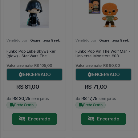
Vendido por:
Quarentena Geek Store - SP
Vendido por:
Quarentena Geek Store - SP
Funko Pop Luke Skywalker
Funko Pop Pin The Wolf Man -
(glow) - Star Wars The
Universal Monsters #08
Mandalorian #501
Valor arremate: R$ 105,00
Valor arremate: R$ 90,00
ENCERRADO
ENCERRADO
R$ 81,00
R$ 71,00
4x
R$ 20,25
sem juros
4x
R$ 17,75
sem juros
Frete Grátis
Frete Grátis
Encerrado
Encerrado