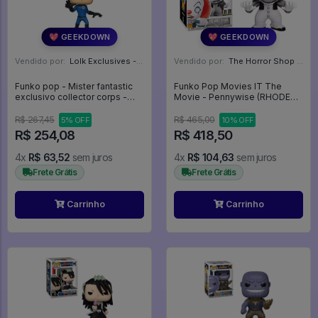
💖 GEEKDOWN
💖 GEEKDOWN
Vendido por:
Lolk Exclusives - SP
Vendido por:
The Horror Shop - Colecionáveis - MG
Funko pop - Mister fantastic
Funko Pop Movies IT The
exclusivo collector corps -
Movie - Pennywise (RHODE
Fantastic Four #571
ISLAND COMIC CON 2O18) - It
The Movie #55
R$ 267,45
R$ 465,00
5% OFF
10% OFF
R$ 254,08
R$ 418,50
4x
R$ 63,52
sem juros
4x
R$ 104,63
sem juros
Frete Grátis
Frete Grátis
Carrinho
Carrinho