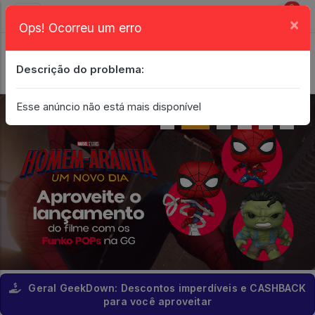
0
×
Ops! Ocorreu um erro
Login
| Entrar
Descrição do problema:
Minha Conta
Esse anúncio não está mais disponível
Geral GeekDown: Descontos imperdíveis e CASHBACK
para você aproveitar