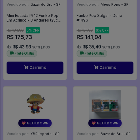
Vendido por:
Bazar do Bru - SP
Vendido por:
Meus Pops - SP
Mini Escada P/ 12 Funko Pop!
Funko Pop Stilgar - Dune
Em Acrílico - 3 Andares (25cm)
#1496
- Expositor
R$ 184,98
R$ 151,00
5% OFF
6% OFF
R$ 175,73
R$ 141,94
4x
R$ 43,93
sem juros
4x
R$ 35,49
sem juros
Frete Grátis
Frete Grátis
Carrinho
Carrinho
💖 GEEKDOWN
💖 GEEKDOWN
Vendido por:
YBR Imports - SP
Vendido por:
Bazar do Bru - SP