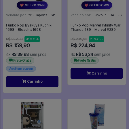
💖 GEEKDOWN
💖 GEEKDOWN
Vendido por:
YBR Imports - SP
Vendido por:
Funko in POA - RS
Funko Pop Byakuya Kuchiki
Funko Pop Marvel Infinity War
1698 - Bleach #1698
Thanos 289 - Marvel #289
R$ 222,08
R$ 299,92
28% OFF
25% OFF
R$ 159,90
R$ 224,94
4x
R$ 39,98
sem juros
4x
R$ 56,24
sem juros
Frete Grátis
Frete Grátis
Aqui tem cupom
Carrinho
Carrinho