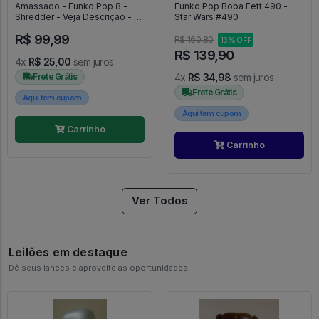
Amassado - Funko Pop 8 -
Funko Pop Boba Fett 490 -
Shredder - Veja Descrição - As
Star Wars #490
Tartarugas Ninjas #8
R$ 99,99
R$ 160,80
13% OFF
R$ 139,90
4x
R$ 25,00
sem juros
Frete Grátis
4x
R$ 34,98
sem juros
Frete Grátis
Aqui tem cupom
Aqui tem cupom
Carrinho
Carrinho
Ver Todos
Leilões em destaque
Dê seus lances e aproveite as oportunidades