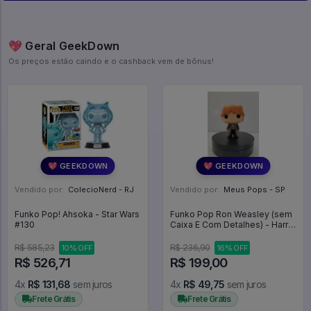
💖 Geral GeekDown
Os preços estão caindo e o cashback vem de bônus!
💖 GEEKDOWN
💖 GEEKDOWN
Vendido por:
ColecioNerd - RJ
Vendido por:
Meus Pops - SP
Funko Pop! Ahsoka - Star Wars
Funko Pop Ron Weasley (sem
#130
Caixa E Com Detalhes) - Harry
Potter #12
R$ 585,23
R$ 236,90
10% OFF
16% OFF
R$ 526,71
R$ 199,00
4x
R$ 131,68
sem juros
4x
R$ 49,75
sem juros
Frete Grátis
Frete Grátis