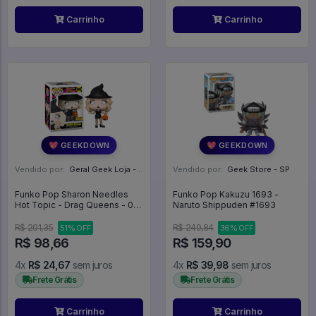
Carrinho
Carrinho
💖 GEEKDOWN
💖 GEEKDOWN
Vendido por:
Geral Geek Loja - SP
Vendido por:
Geek Store - SP
Funko Pop Sharon Needles
Funko Pop Kakuzu 1693 -
Hot Topic - Drag Queens - 06
Naruto Shippuden #1693
- - #06 - FUNKO POP #0606
R$ 201,35
R$ 249,84
51% OFF
36% OFF
R$ 98,66
R$ 159,90
4x
R$ 24,67
sem juros
4x
R$ 39,98
sem juros
Frete Grátis
Frete Grátis
Carrinho
Carrinho