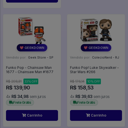
💖 GEEKDOWN
💖 GEEKDOWN
Vendido por:
Geek Store - SP
Vendido por:
ColecioNerd - RJ
Funko Pop - Chainsaw Man
Funko Pop! Luke Skywalker -
1677 - Chainsaw Man #1677
Star Wars #266
R$ 208,81
R$ 176,14
33% OFF
10% OFF
R$ 139,90
R$ 158,53
4x
R$ 34,98
sem juros
4x
R$ 39,63
sem juros
Frete Grátis
Frete Grátis
Carrinho
Carrinho