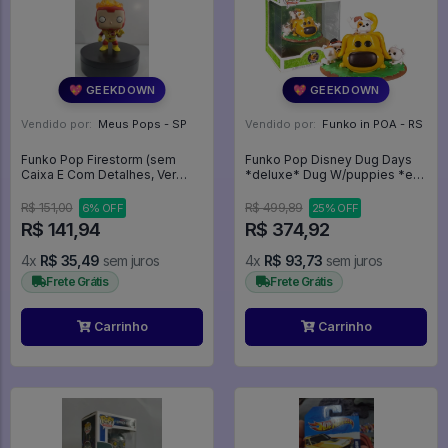
💖 GEEKDOWN
💖 GEEKDOWN
Vendido por:
Meus Pops - SP
Vendido por:
Funko in POA - RS
Funko Pop Firestorm (sem
Funko Pop Disney Dug Days
Caixa E Com Detalhes, Ver
*deluxe* Dug W/puppies *ex*
Fotos) - DC Super Heroes #91
1098 - Disney #1098
R$ 151,00
R$ 499,89
6% OFF
25% OFF
R$ 141,94
R$ 374,92
4x
R$ 35,49
sem juros
4x
R$ 93,73
sem juros
Frete Grátis
Frete Grátis
Carrinho
Carrinho