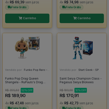
4x
R$ 69,39
sem juros
4x
R$ 74,98
sem juros
Frete Grátis
Frete Grátis
Carrinho
Carrinho
Vendido por:
Funko Pop Raro - SP
Vendido por:
Start Geek - SP
Funko Pop Drag Queen
Saint Seiya Champion Class -
Shangela - RuPauls's Drag
Pegasus Seiya Blokees
Race #7
R$ 395,63
R$ 189,90
52% OFF
10% OFF
R$ 189,90
R$ 170,91
4x
R$ 47,48
sem juros
4x
R$ 42,73
sem juros
Frete Grátis
Frete Grátis