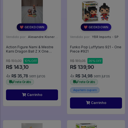
💖 GEEKDOWN
💖 GEEKDOWN
Vendido por:
Alexandre Kisner - PR
Vendido por:
YBR Imports - SP
Action Figure Nami & Mestre
Funko Pop Luffytaro 921 - One
Kami Dragon Ball Z X One
Piece #921
Piece Capsule Neo
Megahouse - Dragon Ball Z X
R$ 159,00
R$ 189,05
10% OFF
26% OFF
One Piece
R$ 143,10
R$ 139,90
4x
R$ 35,78
sem juros
4x
R$ 34,98
sem juros
Frete Grátis
Frete Grátis
Aqui tem cupom
Carrinho
Carrinho