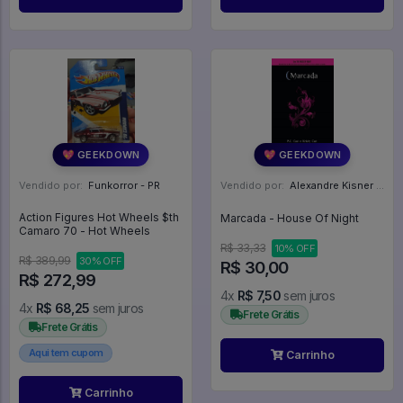
💖 GEEKDOWN
💖 GEEKDOWN
Vendido por:
Funkorror - PR
Vendido por:
Alexandre Kisner - PR
Action Figures Hot Wheels $th
Marcada - House Of Night
Camaro 70 - Hot Wheels
R$ 33,33
10% OFF
R$ 389,99
30% OFF
R$ 30,00
R$ 272,99
4x
R$ 7,50
sem juros
4x
R$ 68,25
sem juros
Frete Grátis
Frete Grátis
Aqui tem cupom
Carrinho
Carrinho