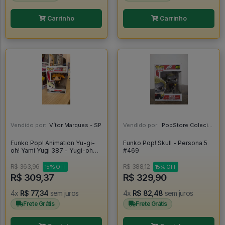
Carrinho
Carrinho
Vendido por:
Vítor Marques - SP
Vendido por:
PopStore Colecionáveis - MG
Funko Pop! Animation Yu-gi-
Funko Pop! Skull - Persona 5
oh! Yami Yugi 387 - Yugi-oh
#469
#387
R$ 363,96
R$ 388,12
15% OFF
15% OFF
R$ 309,37
R$ 329,90
4x
R$ 77,34
sem juros
4x
R$ 82,48
sem juros
Frete Grátis
Frete Grátis