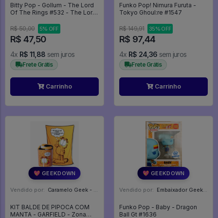
Bitty Pop - Gollum - The Lord
Funko Pop! Nimura Furuta -
Of The Rings #532 - The Lord
Tokyo Ghoul:re #1547
Of The Rings #532
R$ 50,00
R$ 149,91
5% OFF
35% OFF
R$ 47,50
R$ 97,44
4x
R$ 11,88
sem juros
4x
R$ 24,36
sem juros
Frete Grátis
Frete Grátis
Carrinho
Carrinho
💖 GEEKDOWN
💖 GEEKDOWN
Vendido por:
Caramelo Geek - DF
Vendido por:
Embaixador Geek - SP
KIT BALDE DE PIPOCA COM
Funko Pop - Baby - Dragon
MANTA - GARFIELD - Zona
Ball Gt #1636