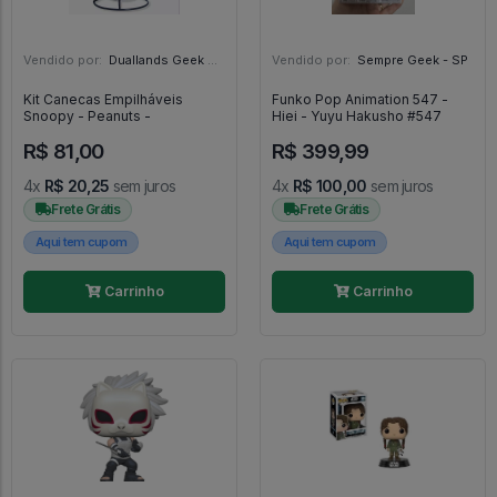
Vendido por:
Duallands Geek Store - RS
Vendido por:
Sempre Geek - SP
Kit Canecas Empilháveis
Funko Pop Animation 547 -
Snoopy - Peanuts -
Hiei - Yuyu Hakusho #547
R$ 81,00
R$ 399,99
4x
R$ 20,25
sem juros
4x
R$ 100,00
sem juros
Frete Grátis
Frete Grátis
Aqui tem cupom
Aqui tem cupom
Carrinho
Carrinho