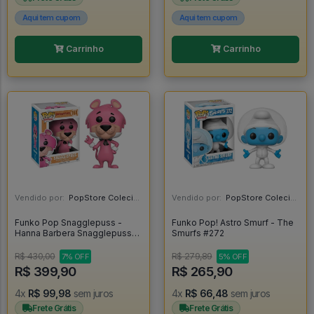
Aqui tem cupom
Aqui tem cupom
Carrinho
Carrinho
Vendido por:
PopStore Colecionáveis - MG
Vendido por:
PopStore Colecionáveis - MG
Funko Pop Snagglepuss -
Funko Pop! Astro Smurf - The
Hanna Barbera Snagglepuss
Smurfs #272
#168
R$ 430,00
R$ 279,89
7% OFF
5% OFF
R$ 399,90
R$ 265,90
4x
R$ 99,98
sem juros
4x
R$ 66,48
sem juros
Frete Grátis
Frete Grátis