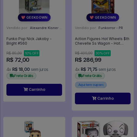
💖 GEEKDOWN
💖 GEEKDOWN
Vendido por:
Alexandre Kisner - PR
Vendido por:
Funkorror - PR
Funko Pop Nick Jakoby -
Action Figures Hot Wheels $th
Bright #560
Chevelle Ss Wagon - Hot
Wheels
R$ 80,00
R$ 409,99
10% OFF
30% OFF
R$ 72,00
R$ 286,99
4x
R$ 18,00
sem juros
4x
R$ 71,75
sem juros
Frete Grátis
Frete Grátis
Aqui tem cupom
Carrinho
Carrinho