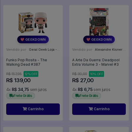
💖 GEEKDOWN
💖 GEEKDOWN
Vendido por:
Geral Geek Loja - SP
Vendido por:
Alexandre Kisner - PR
Funko Pop Rosita - The
A Arte Da Guerra: Deadpool
Walking Dead #387
Extra Volume 3 - Marvel #3
R$ 157,95
R$ 30,00
12% OFF
10% OFF
R$ 139,00
R$ 27,00
4x
R$ 34,75
sem juros
4x
R$ 6,75
sem juros
Frete Grátis
Frete Grátis
Carrinho
Carrinho