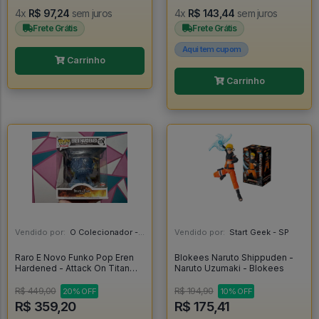
4x
R$ 97,24
sem juros
4x
R$ 143,44
sem juros
Frete Grátis
Frete Grátis
Aqui tem cupom
Carrinho
Carrinho
Vendido por:
O Colecionador - SP
Vendido por:
Start Geek - SP
Raro E Novo Funko Pop Eren
Blokees Naruto Shippuden -
Hardened - Attack On Titan
Naruto Uzumaki - Blokees
#1174
R$ 449,00
R$ 194,90
20% OFF
10% OFF
R$ 359,20
R$ 175,41