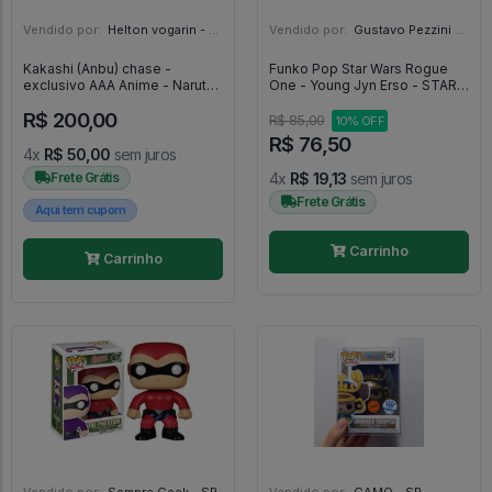
Vendido por:
Helton vogarin - SP
Vendido por:
Gustavo Pezzini - MG
Kakashi (Anbu) chase -
Funko Pop Star Wars Rogue
exclusivo AAA Anime - Naruto
One - Young Jyn Erso - STAR
Shippuden #994
WARS ROGUE ONE #185
R$ 200,00
R$ 85,00
10% OFF
R$ 76,50
4x
R$ 50,00
sem juros
Frete Grátis
4x
R$ 19,13
sem juros
Frete Grátis
Aqui tem cupom
Carrinho
Carrinho
Vendido por:
Sempre Geek - SP
Vendido por:
GAMO - SP