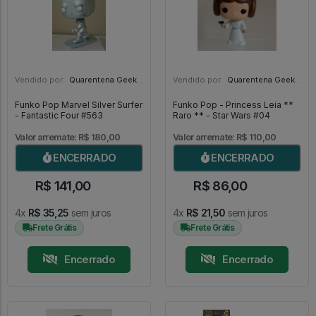
Vendido por:
Quarentena Geek Store - SP
Vendido por:
Quarentena Geek Store - SP
Funko Pop Marvel Silver Surfer
Funko Pop - Princess Leia **
- Fantastic Four #563
Raro ** - Star Wars #04
Valor arremate: R$ 180,00
Valor arremate: R$ 110,00
ENCERRADO
ENCERRADO
R$ 141,00
R$ 86,00
4x
R$ 35,25
sem juros
4x
R$ 21,50
sem juros
Frete Grátis
Frete Grátis
Encerrado
Encerrado