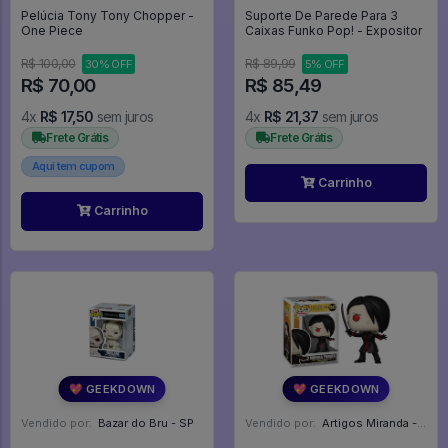
Pelúcia Tony Tony Chopper -
Suporte De Parede Para 3
One Piece
Caixas Funko Pop! - Expositor
R$ 100,00
R$ 89,99
30% OFF
5% OFF
R$ 70,00
R$ 85,49
4x
R$ 17,50
sem juros
4x
R$ 21,37
sem juros
Frete Grátis
Frete Grátis
Aqui tem cupom
Carrinho
Carrinho
💖 GEEKDOWN
💖 GEEKDOWN
Vendido por:
Bazar do Bru - SP
Vendido por:
Artigos Miranda - RJ