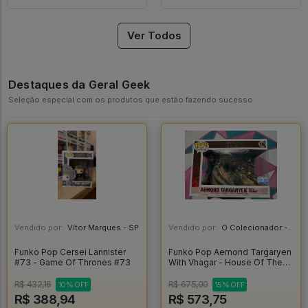
Ver Todos
Destaques da Geral Geek
Seleção especial com os produtos que estão fazendo sucesso
Vendido por:
Vítor Marques - SP
Vendido por:
O Colecionador - SP
Funko Pop Cersei Lannister
Funko Pop Aemond Targaryen
#73 - Game Of Thrones #73
With Vhagar - House Of The
Dragon #136
R$ 432,16
R$ 675,00
10% OFF
15% OFF
R$ 388,94
R$ 573,75