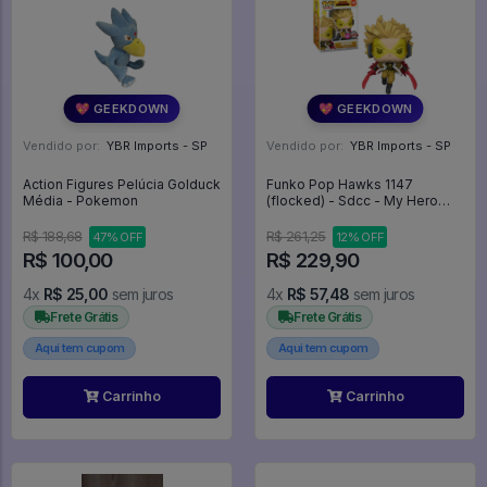
💖 GEEKDOWN
💖 GEEKDOWN
Vendido por:
YBR Imports - SP
Vendido por:
YBR Imports - SP
Action Figures Pelúcia Golduck
Funko Pop Hawks 1147
Média - Pokemon
(flocked) - Sdcc - My Hero
Academia #1147
R$ 188,68
R$ 261,25
47% OFF
12% OFF
R$ 100,00
R$ 229,90
4x
R$ 25,00
sem juros
4x
R$ 57,48
sem juros
Frete Grátis
Frete Grátis
Aqui tem cupom
Aqui tem cupom
Carrinho
Carrinho