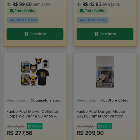
4x
R$ 89,80
sem juros
4x
R$ 43,85
sem juros
Frete Grátis
Frete Grátis
Aqui tem cupom
Aqui tem cupom
Carrinho
Carrinho
Vendido por:
Cogumelo Elétrico - SP
Vendido por:
PopStore Colecionáveis - MG
Funko Pop! Marvel Collector
Funko Pop! Danger Mouse
Corps Wolverine 50 Anos -
2021 Summer Convention
Marvel Collector Corps #1
Exclusive - Danger Mouse
#984
R$ 308,40
R$ 340,80
10% OFF
12% OFF
R$ 277,56
R$ 299,90