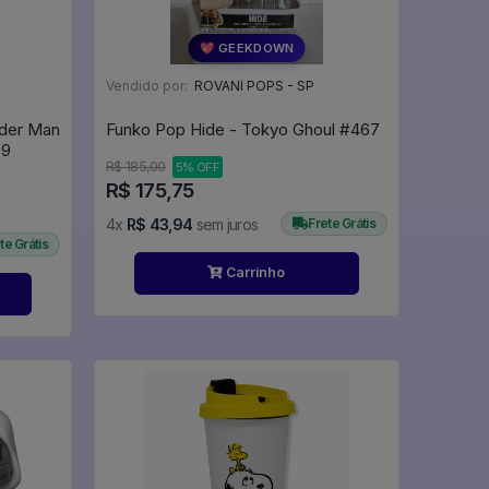
💖 GEEKDOWN
Vendido por:
ROVANI POPS - SP
ider Man
Funko Pop Hide - Tokyo Ghoul #467
e #1499
R$ 185,00
5% OFF
R$ 175,75
4x
R$ 43,94
sem juros
Frete Grátis
te Grátis
Carrinho