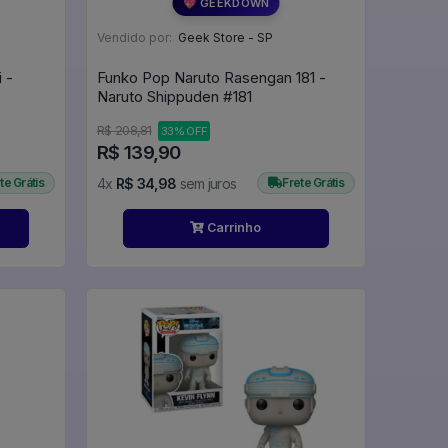
💖 GEEKDOWN
Vendido por:
Geek Store - SP
 -
Funko Pop Naruto Rasengan 181 -
Naruto Shippuden #181
R$ 208,81
33% OFF
R$ 139,90
te Grátis
4x
R$ 34,98
sem juros
Frete Grátis
Carrinho