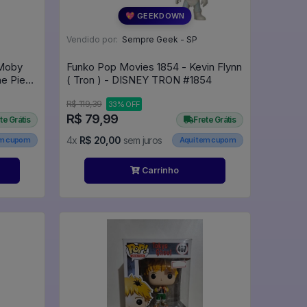
💖 GEEKDOWN
Vendido por:
Sempre Geek - SP
 Moby
Funko Pop Movies 1854 - Kevin Flynn
ne Piece
( Tron ) - DISNEY TRON #1854
R$ 119,39
33% OFF
R$ 79,99
te Grátis
Frete Grátis
4x
R$ 20,00
sem juros
em cupom
Aqui tem cupom
Carrinho