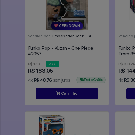
💖 GEEKDOWN
Vendido por:
Embaixador Geek - SP
Vendido 
Funko Pop - Kuzan - One Piece
Funko P
#2057
From 85
R$ 171,63
R$ 158,24
5% OFF
R$ 163,05
R$ 14
4x
R$ 40,76
sem juros
Frete Grátis
4x
R$ 3
Carrinho