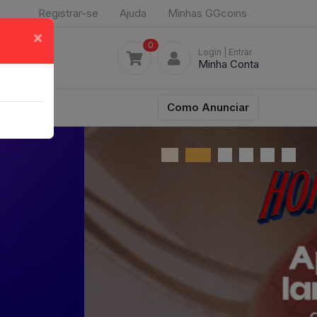
Registrar-se
Ajuda
Minhas GGcoins
×
0
Login
| Entrar
Minha Conta
Como Anunciar