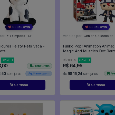
💖 GEEKDOWN
💖 GEEKDOWN
por:
YBR Imports - SP
Vendido por:
Gehlen Collectibles 
Figures Feisty Pets Vaca -
Funko Pop! Animation Anime:
Pets
Magic And Muscles Dot Barre
#2185 - Mashle Magia E Mús
R$ 118,09
30% OFF
45% OFF
#2185
0,00
R$ 64,95
Frete Grátis
2,50
sem juros
4x
R$ 16,24
sem juros
Fre
Aqui tem cupom
Carrinho
Carrinho