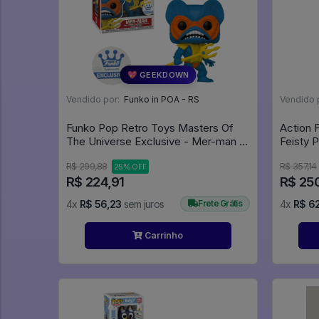
💖 GEEKDOWN
Vendido por:
Funko in POA - RS
Vendido 
Funko Pop Retro Toys Masters Of
Action 
The Universe Exclusive - Mer-man 91
Feisty 
- Retro Toys #91
R$ 299,88
R$ 357,14
25% OFF
R$ 224,91
R$ 25
4x
R$ 56,23
sem juros
Frete Grátis
4x
R$ 6
Carrinho