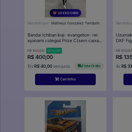
💖 GEEKDOWN
Vendido por:
Matheus Gonzalez Tendulini - SP
Vendido 
Bandai Ichiban kuji- evangelion- rei
Uzumaki
ayanami colegial Prize C(sem caixa)
DXF Fig
- Neon Genesis Evangelion
R$ 500,00
R$ 150,00
20% OFF
R$ 400,00
R$ 13
10x
R$ 40,00
sem juros
Frete Grátis
4x
R$ 33
Carrinho