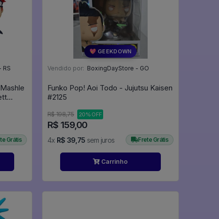
💖 GEEKDOWN
- RS
Vendido por:
BoxingDayStore - GO
 Mashle
Funko Pop! Aoi Todo - Jujutsu Kaisen
tt
#2125
culos
R$ 198,75
20% OFF
R$ 159,00
te Grátis
4x
R$ 39,75
sem juros
Frete Grátis
Carrinho