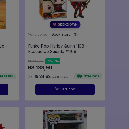
💖 GEEKDOWN
Vendido por:
Geek Store - SP
de -
Funko Pop Harley Quinn 1108 -
Esquadrão Suicida #1108
R$ 208,81
33% OFF
R$ 139,90
te Grátis
4x
R$ 34,98
sem juros
Frete Grátis
Carrinho