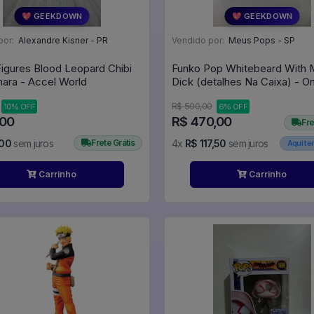
💖 GEEKDOWN
💖 GEEKDOWN
por:
Alexandre Kisner - PR
Vendido por:
Meus Pops - SP
Figures Blood Leopard Chibi
Funko Pop Whitebeard With
ara - Accel World
Dick (detalhes Na Caixa) - O
#127
R$ 500,00
10% OFF
6% OFF
,00
R$ 470,00
Fre
,00
sem juros
Frete Grátis
4x
R$ 117,50
sem juros
Aqui t
Carrinho
Carrinho