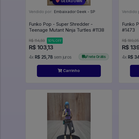
💖 GEEKDOWN
Vendido por:
Embaixador Geek - SP
Vendido 
Funko Pop - Super Shredder -
Funko P
Teenage Mutant Ninja Turtles #1138
#1473
R$ 114,59
R$ 189,05
10% OFF
R$ 103,13
R$ 13
4x
R$ 25,78
sem juros
Frete Grátis
4x
R$ 3
Carrinho