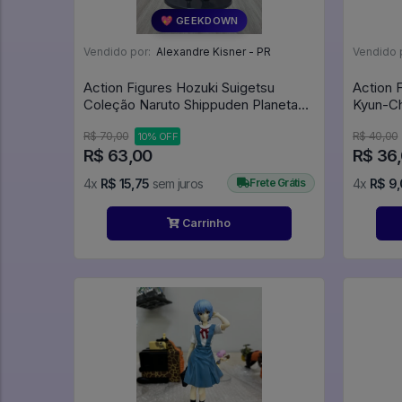
💖 GEEKDOWN
Vendido por:
Alexandre Kisner - PR
Vendido 
Action Figures Hozuki Suigetsu
Action 
Coleção Naruto Shippuden Planeta
Kyun-Ch
Deagostini Ed. 37 - Naruto Shippuden
R$ 70,00
R$ 40,00
10% OFF
R$ 63,00
R$ 36
4x
R$ 15,75
sem juros
Frete Grátis
4x
R$ 9
Carrinho