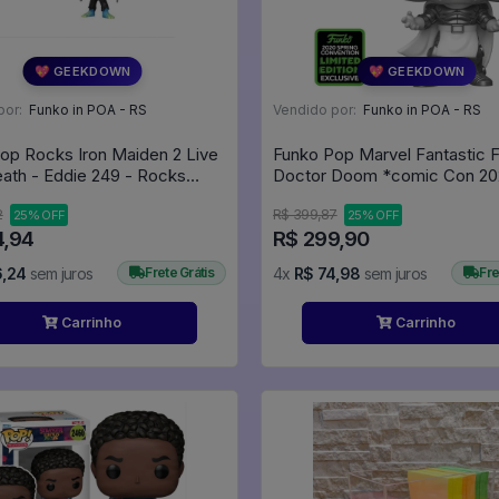
💖 GEEKDOWN
💖 GEEKDOWN
por:
Funko in POA - RS
Vendido por:
Funko in POA - RS
op Rocks Iron Maiden 2 Live
Funko Pop Marvel Fantastic F
eath - Eddie 249 - Rocks
Doctor Doom *comic Con 20
Emerald* 591 Doutor Destino 
2
R$ 399,87
25% OFF
25% OFF
Marvel #591
4,94
R$ 299,90
6,24
sem juros
Frete Grátis
4x
R$ 74,98
sem juros
Fre
Carrinho
Carrinho