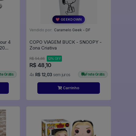
💖 GEEKDOWN
Vendido por:
Caramelo Geek - DF
our 4
COPO VIAGEM BUCK - SNOOPY -
20
Zona Criativa
-
R$ 54,66
12% OFF
R$ 48,10
te Grátis
4x
R$ 12,03
sem juros
Frete Grátis
Carrinho