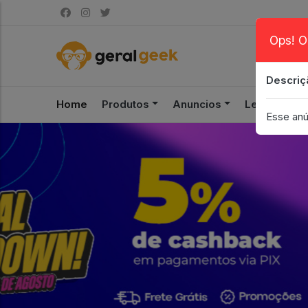
Ops! O
Descriç
Home
Produtos
Anuncios
Leilão
S
Esse anú