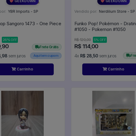
💖 GEEKDOWN
💖 GEEKDOWN
por:
YBR Imports - SP
Vendido por:
Nerdilium Store - SP
op Sangoro 1473 - One Piece
Funko Pop! Pokémon - Dratini
#1050 - Pokemon #1050
R$ 120,00
26% OFF
5% OFF
9,90
R$ 114,00
Frete Grátis
4,98
sem juros
4x
R$ 28,50
sem juros
Fre
Aqui tem cupom
Carrinho
Carrinho