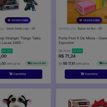
💖 GEEKDOWN
💖 GEEKDOWN
por:
Geral Geek Loja - SP
Vendido por:
Bazar do Bru - SP
op Stranger Things Tales
Porta Post It De Mesa - Gran
 Lucas 2460 -
Expositor
R$ 74,99
9% OFF
5% OFF
4,00
R$ 71,24
6,00
sem juros
Frete Grátis
4x
R$ 17,81
sem juros
Fre
Carrinho
Carrinho