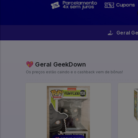
Geral G
💖 Geral GeekDown
Os preços estão caindo e o cashback vem de bônus!