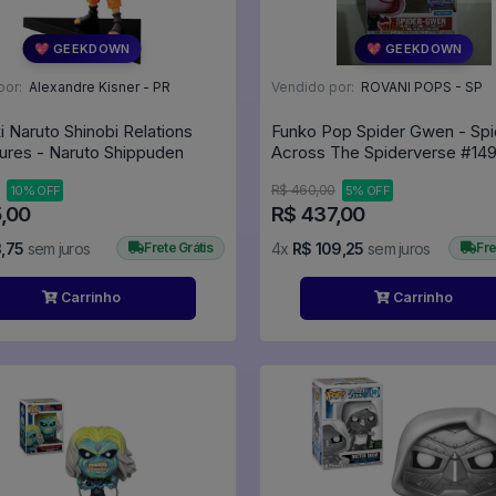
💖 GEEKDOWN
💖 GEEKDOWN
por:
Alexandre Kisner - PR
Vendido por:
ROVANI POPS - SP
 Naruto Shinobi Relations
Funko Pop Spider Gwen - Sp
ures - Naruto Shippuden
Across The Spidervers
R$ 460,00
10% OFF
5% OFF
5,00
R$ 437,00
,75
sem juros
Frete Grátis
4x
R$ 109,25
sem juros
Fre
Carrinho
Carrinho