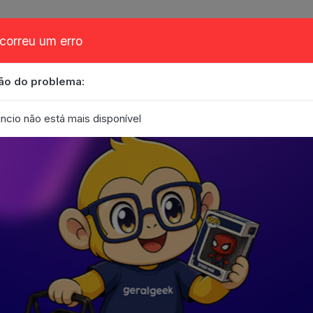
correu um erro
ão do problema:
obre
Cupom
FAQ
Contato
Eventos
Blog
ncio não está mais disponível