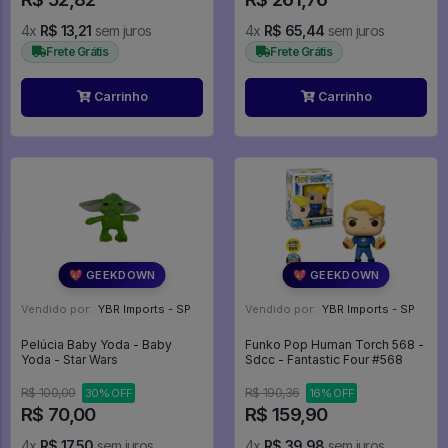
4x
R$ 13,21
sem juros
4x
R$ 65,44
sem juros
Frete Grátis
Frete Grátis
Carrinho
Carrinho
💖 GEEKDOWN
💖 GEEKDOWN
Vendido por:
YBR Imports - SP
Vendido por:
YBR Imports - SP
Pelúcia Baby Yoda - Baby
Funko Pop Human Torch 568 -
Yoda - Star Wars
Sdcc - Fantastic Four #568
R$ 100,00
R$ 190,36
30% OFF
16% OFF
R$ 70,00
R$ 159,90
4x
R$ 17,50
sem juros
4x
R$ 39,98
sem juros