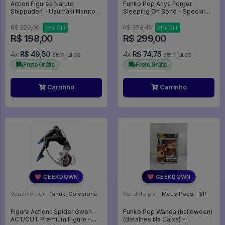
Action Figures Naruto
Funko Pop Anya Forger
Shippuden - Uzumaki Naruto
Sleeping On Bond - Special
Rasengan - Vibration Stars
Edition (caixa Com Defeito De
(banpresto) - Naruto
Impressão) - Spy X Family
R$ 220,00
R$ 378,48
10% OFF
21% OFF
Shippuden
#2174
R$ 198,00
R$ 299,00
4x
R$ 49,50
sem juros
4x
R$ 74,75
sem juros
Frete Grátis
Frete Grátis
Carrinho
Carrinho
💖 GEEKDOWN
💖 GEEKDOWN
Vendido por:
Tanuki Colecionáveis - SP
Vendido por:
Meus Pops - SP
Figure Action : Spider Gwen -
Funko Pop Wanda (halloween)
ACT/CUT Premium Figure -
(detalhes Na Caixa) -