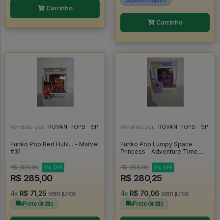
Aqui tem cupom
Carrinho
Carrinho
Vendido por:
ROVANI POPS - SP
Vendido por:
ROVANI POPS - SP
Funko Pop Red Hulk... - Marvel
Funko Pop Lumpy Space
#31
Princess - Adventure Time
#30
R$ 300,00
R$ 295,00
5% OFF
5% OFF
R$ 285,00
R$ 280,25
4x
R$ 71,25
sem juros
4x
R$ 70,06
sem juros
Frete Grátis
Frete Grátis