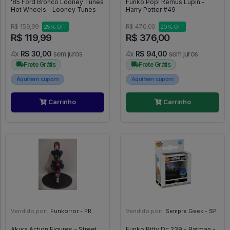
'85 Ford Bronco Looney Tunes
Funko Pop! Remus Lupin -
Hot Wheels - Looney Tunes
Harry Potter #49
R$ 159,99
R$ 470,00
25% OFF
20% OFF
R$ 119,99
R$ 376,00
4x
R$ 30,00
sem juros
4x
R$ 94,00
sem juros
Frete Grátis
Frete Grátis
Aqui tem cupom
Aqui tem cupom
Carrinho
Carrinho
Vendido por:
Funkorror - PR
Vendido por:
Sempre Geek - SP
Akura Action Figures - Street
Funko Bitty Dc 239 - Batman -