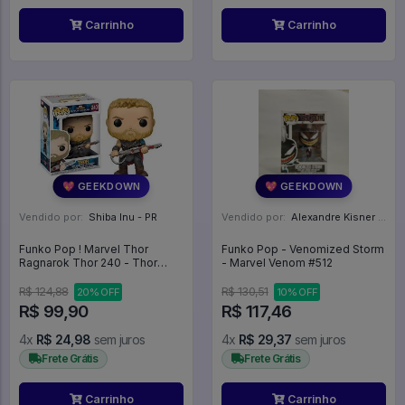
Carrinho
Carrinho
💖 GEEKDOWN
💖 GEEKDOWN
Vendido por:
Shiba Inu - PR
Vendido por:
Alexandre Kisner - PR
Funko Pop ! Marvel Thor
Funko Pop - Venomized Storm
Ragnarok Thor 240 - Thor
- Marvel Venom #512
Ragnarok #240
R$ 124,88
R$ 130,51
20% OFF
10% OFF
R$ 99,90
R$ 117,46
4x
R$ 24,98
sem juros
4x
R$ 29,37
sem juros
Frete Grátis
Frete Grátis
Carrinho
Carrinho