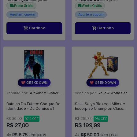
Frete Grátis
Frete Grátis
Aqui tem cupom
Aqui tem cupom
Carrinho
Carrinho
💖 GEEKDOWN
💖 GEEKDOWN
Vendido por:
Alexandre Kisner - PR
Vendido por:
Yellow World Santos - SP
Batman Do Futuro: Choque De
Saint Seiya Blokees Milo de
Identidade - Dc Comics #1
Escorpiao Champion Class
Scorpio Miro Cavaleiros do
Zodiaco -
R$ 30,00
R$ 219,77
10% OFF
9% OFF
R$ 27,00
R$ 199,99
4x
R$ 6,75
sem juros
4x
R$ 50,00
sem juros