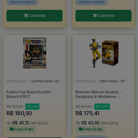
Aqui tem cupom
Aqui tem cupom
Carrinho
Carrinho
Vendido por:
Lojinha Geek Colecionáveis - DF
Vendido por:
Start Geek - SP
Funko Pop Rukia Kuchiki -
Blokees Marvel Studios -
Bleach #1617
Deadpool & Wolverine -
Wolverine - Blokees
R$ 190,00
R$ 194,90
5% OFF
10% OFF
R$ 180,50
R$ 175,41
4x
R$ 45,13
sem juros
4x
R$ 43,85
sem juros
Frete Grátis
Frete Grátis