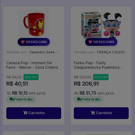
💖 GEEKDOWN
💖 GEEKDOWN
Vendido por:
Caramelo Geek - DF
Vendido por:
FRANÇA COLECIONAVEIS - MG
Caneca Pop - Homem De
Funko Pop - Fairly
Ferro - Marvel - Zona Criativa
Oddparents/os Padrinhos
Mágicos - Tootie 1694 - Os
Padrinhos Mágicos - The
R$ 46,03
R$ 229,90
12% OFF
10% OFF
Fairly Odd Parents - #1694 -
R$ 40,51
R$ 206,91
FUNKO POP #1694
4x
R$ 10,13
sem juros
4x
R$ 51,73
sem juros
Frete Grátis
Frete Grátis
Carrinho
Carrinho