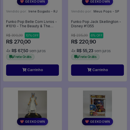
💖 GEEKDOWN
💖 GEEKDOWN
Vendido por:
Irene Bogado - RJ
Vendido por:
Meus Pops - SP
Funko Pop Belle Com Livros -
Funko Pop Jack Skellington -
#1010 - The Beauty & The
Disney #1355
Beast - The Beauty & The
Beast #1010
R$ 300,00
R$ 235,00
10% OFF
6% OFF
R$ 270,00
R$ 220,90
4x
R$ 67,50
sem juros
4x
R$ 55,23
sem juros
Frete Grátis
Frete Grátis
Carrinho
Carrinho
💖 GEEKDOWN
💖 GEEKDOWN