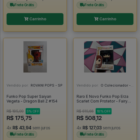
Frete Grátis
Frete Grátis
Carrinho
Carrinho
Vendido por:
ROVANI POPS - SP
Vendido por:
O Colecionador - SP
Funko Pop Super Saiyan
Raro E Novo Funko Pop Erza
Vegeta - Dragon Ball Z #154
Scarlet Com Protetor - Fairy
Tail #284
R$ 185,00
R$ 619,66
5% OFF
18% OFF
R$ 175,75
R$ 508,12
4x
R$ 43,94
sem juros
4x
R$ 127,03
sem juros
Frete Grátis
Frete Grátis