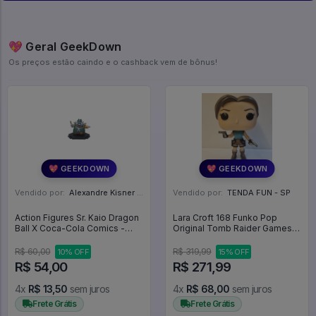
💖 Geral GeekDown
Os preços estão caindo e o cashback vem de bônus!
💖 GEEKDOWN
💖 GEEKDOWN
Vendido por:
Alexandre Kisner - PR
Vendido por:
TENDA FUN - SP
Action Figures Sr. Kaio Dragon
Lara Croft 168 Funko Pop
Ball X Coca-Cola Comics -
Original Tomb Raider Games
Dragon Ball
(loose) - Tomb Raider - #168 -
Funko Pop - #168 - FUNKO
R$ 60,00
R$ 319,99
10% OFF
15% OFF
POP #168
R$ 54,00
R$ 271,99
4x
R$ 13,50
sem juros
4x
R$ 68,00
sem juros
Frete Grátis
Frete Grátis