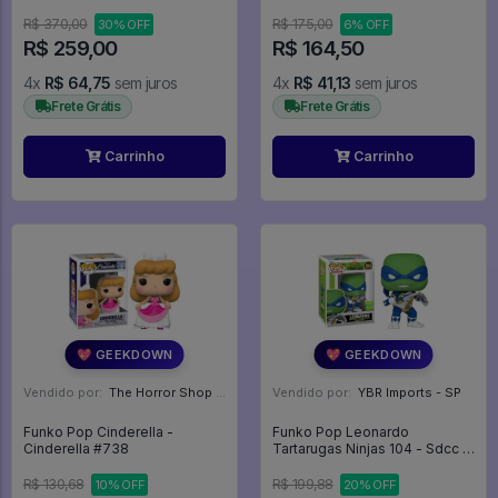
Homem Aranha
Wandavision #715
R$ 370,00
R$ 175,00
30% OFF
6% OFF
R$ 259,00
R$ 164,50
4x
R$ 64,75
sem juros
4x
R$ 41,13
sem juros
Frete Grátis
Frete Grátis
Carrinho
Carrinho
💖 GEEKDOWN
💖 GEEKDOWN
Vendido por:
The Horror Shop - Colecionáveis - MG
Vendido por:
YBR Imports - SP
Funko Pop Cinderella -
Funko Pop Leonardo
Cinderella #738
Tartarugas Ninjas 104 - Sdcc -
FUNKO POP #104
R$ 130,68
R$ 199,88
10% OFF
20% OFF