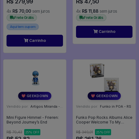
R$ 279,99
R$ 47,50
4x
R$ 70,00
sem juros
4x
R$ 11,88
sem juros
Frete Grátis
Frete Grátis
Aqui tem cupom
Carrinho
Carrinho
💖 GEEKDOWN
💖 GEEKDOWN
Vendido por:
Artigos Miranda - RJ
Vendido por:
Funko in POA - RS
Mini Figure Himmel - Frieren:
Funko Pop Rocks Albums Alice
Beyond Journey’s End
Cooper Welcome To My
Nightmare 34 64038 - Rocks
#34
R$ 70,43
R$ 349,01
25% OFF
25% OFF
R$ 52,82
R$ 261,76