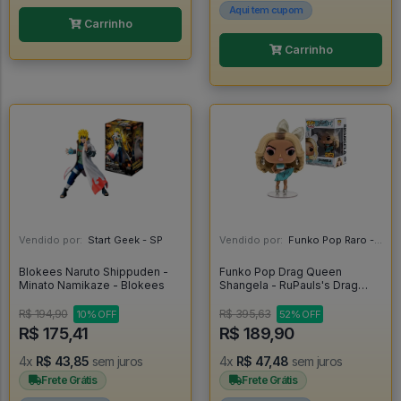
Aqui tem cupom
Carrinho
Carrinho
Vendido por:
Start Geek - SP
Vendido por:
Funko Pop Raro - SP
Blokees Naruto Shippuden -
Funko Pop Drag Queen
Minato Namikaze - Blokees
Shangela - RuPauls's Drag
Race #7
R$ 194,90
R$ 395,63
10% OFF
52% OFF
R$ 175,41
R$ 189,90
4x
R$ 43,85
sem juros
4x
R$ 47,48
sem juros
Frete Grátis
Frete Grátis