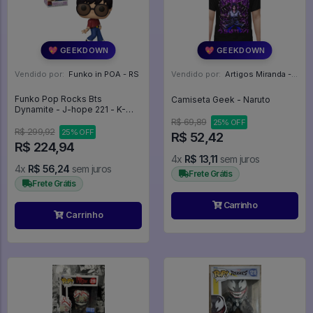
💖 GEEKDOWN
💖 GEEKDOWN
Vendido por:
Funko in POA - RS
Vendido por:
Artigos Miranda - RJ
Funko Pop Rocks Bts
Camiseta Geek - Naruto
Dynamite - J-hope 221 - K-
pop Kpop Korea - Rocks #221
R$ 69,89
25% OFF
R$ 299,92
25% OFF
R$ 52,42
R$ 224,94
4x
R$ 13,11
sem juros
4x
R$ 56,24
sem juros
Frete Grátis
Frete Grátis
Carrinho
Carrinho