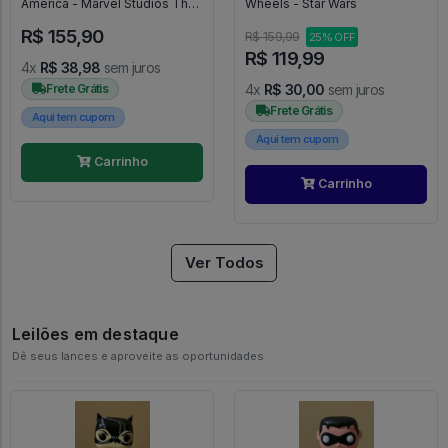
America - Marvel Studios The
Wheels - Star Wars
Falcon And The Winter Soldier
R$ 155,90
#817
R$ 159,99
25% OFF
R$ 119,99
4x
R$ 38,98
sem juros
Frete Grátis
4x
R$ 30,00
sem juros
Frete Grátis
Aqui tem cupom
Aqui tem cupom
Carrinho
Carrinho
Ver Todos
Leilões em destaque
Dê seus lances e aproveite as oportunidades