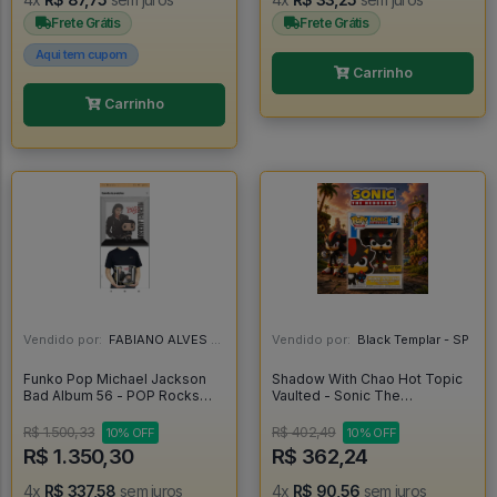
Frete Grátis
Frete Grátis
Aqui tem cupom
Carrinho
Carrinho
Vendido por:
FABIANO ALVES - RJ
Vendido por:
Black Templar - SP
Funko Pop Michael Jackson
Shadow With Chao Hot Topic
Bad Album 56 - POP Rocks
Vaulted - Sonic The
#56
Hedgehog - ### #288
R$ 1.500,33
R$ 402,49
10% OFF
10% OFF
R$ 1.350,30
R$ 362,24
4x
R$ 337,58
sem juros
4x
R$ 90,56
sem juros