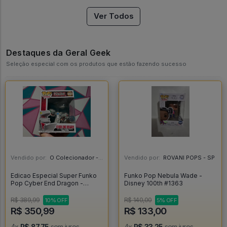
Ver Todos
Destaques da Geral Geek
Seleção especial com os produtos que estão fazendo sucesso
Vendido por:
O Colecionador - SP
Vendido por:
ROVANI POPS - SP
Edicao Especial Super Funko
Funko Pop Nebula Wade -
Pop Cyber End Dragon -
Disney 100th #1363
Yugioh #1457
R$ 389,99
R$ 140,00
10% OFF
5% OFF
R$ 350,99
R$ 133,00
4x
R$ 87,75
sem juros
4x
R$ 33,25
sem juros