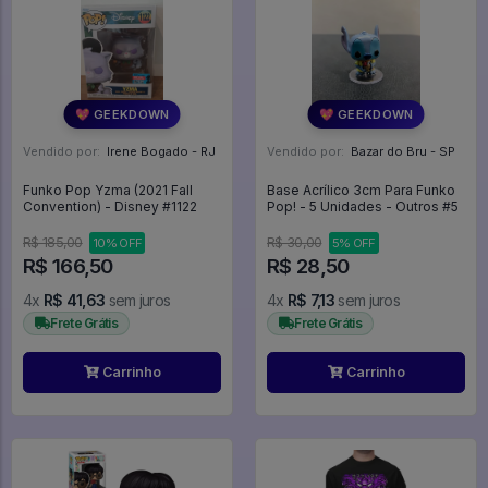
💖 GEEKDOWN
💖 GEEKDOWN
Vendido por:
Irene Bogado - RJ
Vendido por:
Bazar do Bru - SP
Funko Pop Yzma (2021 Fall
Base Acrílico 3cm Para Funko
Convention) - Disney #1122
Pop! - 5 Unidades - Outros #5
R$ 185,00
R$ 30,00
10% OFF
5% OFF
R$ 166,50
R$ 28,50
4x
R$ 41,63
sem juros
4x
R$ 7,13
sem juros
Frete Grátis
Frete Grátis
Carrinho
Carrinho