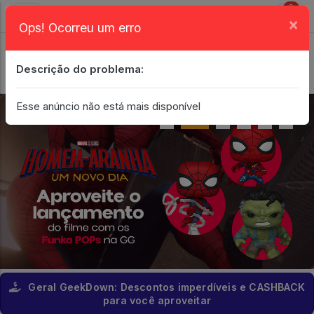
0
×
Ops! Ocorreu um erro
Login
| Entrar
Descrição do problema:
Minha Conta
Esse anúncio não está mais disponível
Geral GeekDown: Descontos imperdíveis e CASHBACK
para você aproveitar