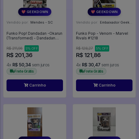
💖 GEEKDOWN
💖 GEEKDOWN
Vendido por:
Mendes - SC
Vendido por:
Embaixador Geek - SP
Funko Pop! Dandadan -Okarun
Funko Pop - Venom - Marvel
(Transformed) - Dandadan
Rivals #1218
#2155
R$ 211,96
R$ 128,27
5% OFF
5% OFF
R$ 201,36
R$ 121,86
4x
R$ 50,34
sem juros
4x
R$ 30,47
sem juros
Frete Grátis
Frete Grátis
Carrinho
Carrinho