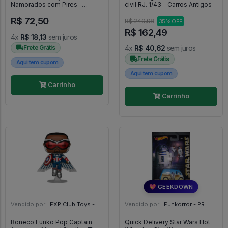
Namorados com Pires –
civil RJ. 1/43 - Carros Antigos
Disney -
R$ 72,50
R$ 249,98
35% OFF
R$ 162,49
4x
R$ 18,13
sem juros
Frete Grátis
4x
R$ 40,62
sem juros
Frete Grátis
Aqui tem cupom
Aqui tem cupom
Carrinho
Carrinho
💖 GEEKDOWN
Vendido por:
EXP Club Toys - SP
Vendido por:
Funkorror - PR
Boneco Funko Pop Captain
Quick Delivery Star Wars Hot