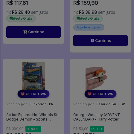
R$ 117,61
R$ 159,90
4x
R$ 29,40
sem juros
4x
R$ 39,98
sem juros
Frete Grátis
Frete Grátis
Aqui tem cupom
Carrinho
Carrinho
💖 GEEKDOWN
💖 GEEKDOWN
Vendido por:
Funkorror - PR
Vendido por:
Bazar do Bru - SP
Action Figures Hot Wheels $th
George Weasley (ADVENT
Dodge Demon - Sports
CALENDAR) - Harry Potter
Legends
R$ 399,99
R$ 50,00
30% OFF
5% OFF