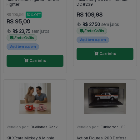
Fighter
DC #239
R$ 109,98
R$ 105,56
10% OFF
R$ 95,00
4x
R$ 27,50
sem juros
4x
R$ 23,75
sem juros
Frete Grátis
Frete Grátis
Aqui tem cupom
Aqui tem cupom
Carrinho
Carrinho
Vendido por:
Duallands Geek Store - RS
Vendido por:
Funkorror - PR
Kit Xícara Mickey & Minnie
Action Figures l200 Defesa