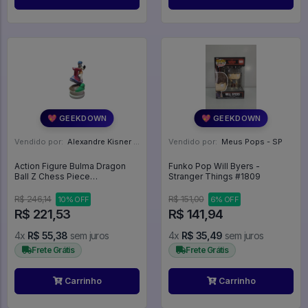
💖 GEEKDOWN
💖 GEEKDOWN
Vendido por:
Alexandre Kisner - PR
Vendido por:
Meus Pops - SP
Action Figure Bulma Dragon
Funko Pop Will Byers -
Ball Z Chess Piece
Stranger Things #1809
Megahouse Original - Dragon
Ball Z
R$ 246,14
R$ 151,00
10% OFF
6% OFF
R$ 221,53
R$ 141,94
4x
R$ 55,38
sem juros
4x
R$ 35,49
sem juros
Frete Grátis
Frete Grátis
Carrinho
Carrinho