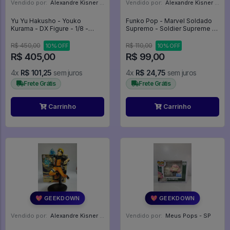
Vendido por:
Alexandre Kisner - PR
Vendido por:
Alexandre Kisner - PR
Yu Yu Hakusho - Youko
Funko Pop - Marvel Soldado
Kurama - DX Figure - 1/8 -
Supremo - Soldier Supreme -
Yuyu Hakusho
Infinity Warp - Brilha No Escuro
- Infinity Warps #679
R$ 450,00
R$ 110,00
10% OFF
10% OFF
R$ 405,00
R$ 99,00
4x
R$ 101,25
sem juros
4x
R$ 24,75
sem juros
Frete Grátis
Frete Grátis
Carrinho
Carrinho
💖 GEEKDOWN
💖 GEEKDOWN
Vendido por:
Alexandre Kisner - PR
Vendido por:
Meus Pops - SP