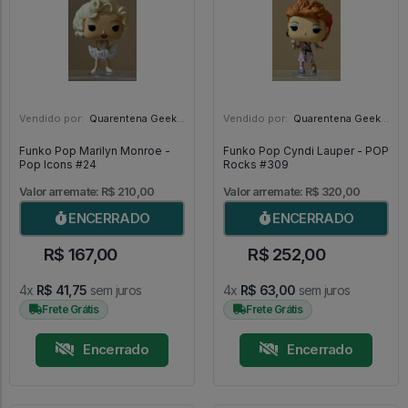
Vendido por:
Quarentena Geek Store - SP
Vendido por:
Quarentena Geek Store - SP
Funko Pop Marilyn Monroe -
Funko Pop Cyndi Lauper - POP
Pop Icons #24
Rocks #309
Valor arremate: R$ 210,00
Valor arremate: R$ 320,00
ENCERRADO
ENCERRADO
R$ 167,00
R$ 252,00
4x
R$ 41,75
sem juros
4x
R$ 63,00
sem juros
Frete Grátis
Frete Grátis
Encerrado
Encerrado