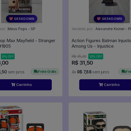
💖 GEEKDOWN
💖 GEEKDOWN
por:
Meus Pops - SP
Vendido por:
Alexandre Kisner - P
op Max Mayfield - Stranger
Action Figures Batman Injust
hings #1805
Among Us - Injustice
R$ 35,00
9% OFF
10% OFF
8,00
R$ 31,50
4,50
sem juros
Frete Grátis
4x
R$ 7,88
sem juros
Fre
Carrinho
Carrinho