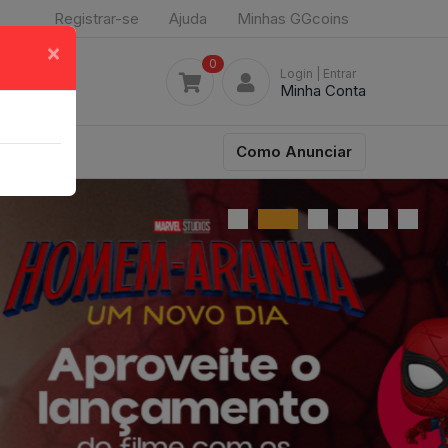
Registrar-se
Ajuda
Minhas GGcoins
×
0
Login
| Entrar
Minha Conta
Como Anunciar