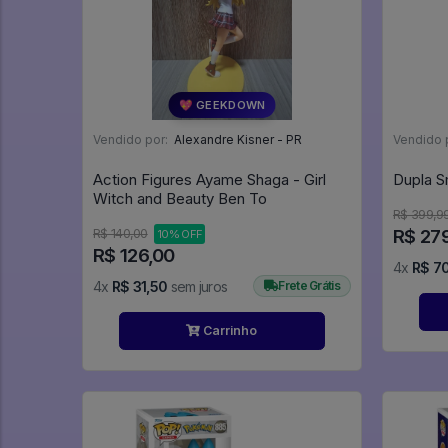
💖 GEEKDOWN
Vendido por:
Alexandre Kisner - PR
Vendido 
Action Figures Ayame Shaga - Girl
Witch and Beauty Ben To
R$ 399,9
R$ 27
R$ 140,00
10% OFF
R$ 126,00
4x
R$ 7
4x
R$ 31,50
sem juros
Frete Grátis
Carrinho