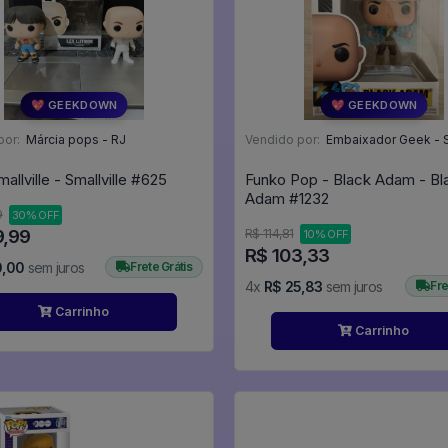
💖 GEEKDOWN
💖 GEEKDOWN
por:
Márcia pops - RJ
Vendido por:
Embaixador Geek - 
Dupla Smallville - Smallville #625
Funko Pop - Black Adam - Bl
Adam #1232
9
30% OFF
9,99
R$ 114,81
10% OFF
R$ 103,33
0,00
sem juros
Frete Grátis
4x
R$ 25,83
sem juros
Fre
Carrinho
Carrinho