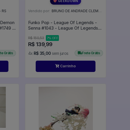
💖 GEEKDOWN
- RS
Vendido por:
BRUNO DE ANDRADE CLEMENTE - SC
: Demon
Funko Pop - League Of Legends -
#1749 -
Senna #1043 - League Of Legends
iba
#1043
R$ 150,53
7% OFF
R$ 139,99
te Grátis
4x
R$ 35,00
sem juros
Frete Grátis
Carrinho