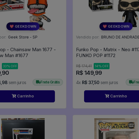
💖 GEEKDOWN
💖 GEEKDOWN
por:
Geek Store - SP
Vendido por:
BRUNO DE ANDRADE CLEME
op - Chainsaw Man 1677 -
Funko Pop - Matrix - Neo #1172 -
Chainsaw Man #1677
FUNKO POP #1172
R$ 174,41
33% OFF
14% OFF
9,90
R$ 149,99
4,98
sem juros
Frete Grátis
4x
R$ 37,50
sem juros
Fre
Carrinho
Carrinho