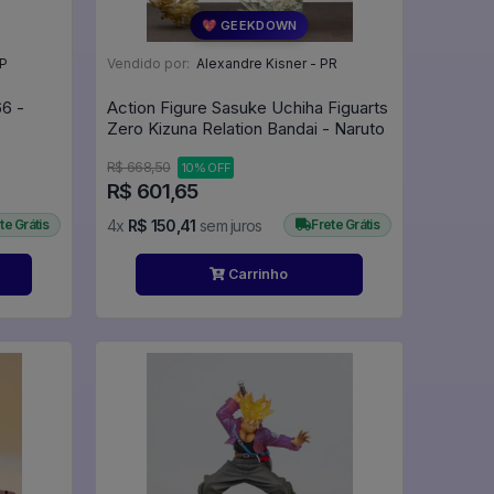
💖 GEEKDOWN
SP
Vendido por:
Alexandre Kisner - PR
66 -
Action Figure Sasuke Uchiha Figuarts
Zero Kizuna Relation Bandai - Naruto
R$ 668,50
10% OFF
R$ 601,65
te Grátis
4x
R$ 150,41
sem juros
Frete Grátis
Carrinho