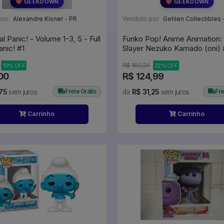
💖 GEEKDOWN
💖 GEEKDOWN
por:
Alexandre Kisner - PR
Vendido por:
Gehlen Collectibles 
al Panic! - Volume 1-3, 5 - Full
Funko Pop! Anime Animation
Metal Panic! #1
Slayer Nezuko Kamado (oni) 
Demon Slayer: Kimetsu No Ya
R$ 160,24
10% OFF
22% OFF
#1749
00
R$ 124,99
75
sem juros
Frete Grátis
4x
R$ 31,25
sem juros
Fre
Carrinho
Carrinho