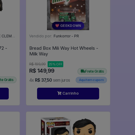
💖 GEEKDOWN
NTE - SC
Vendido por:
Funkorror - PR
Bread Box Mili Way Hot Wheels -
Milk Way
R$ 199,99
25% OFF
R$ 149,99
Frete Grátis
te Grátis
4x
R$ 37,50
sem juros
Aqui tem cupom
Carrinho