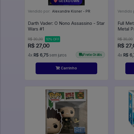
💖 GEEKDOWN
Vendido por:
Alexandre Kisner - PR
Vendido 
Darth Vader: O Nono Assassino - Star
Full Met
Wars #1
R$ 30,00
R$ 30,00
10% OFF
R$ 27,00
R$ 27,
4x
R$ 6,75
sem juros
Frete Grátis
4x
R$ 6,
Carrinho