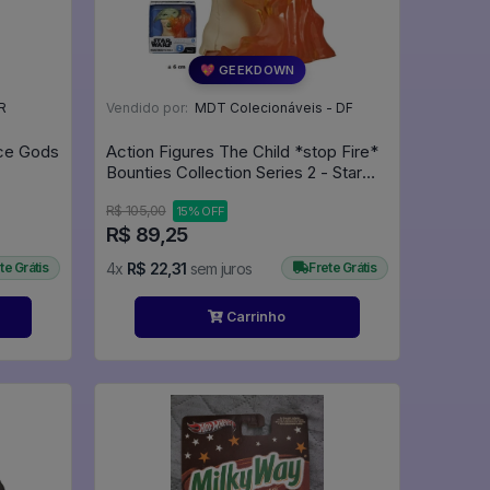
💖 GEEKDOWN
R
Vendido por:
MDT Colecionáveis - DF
ice Gods
Action Figures The Child *stop Fire*
Bounties Collection Series 2 - Star
Star Wars The Mandalorian
R$ 105,00
15% OFF
R$ 89,25
te Grátis
4x
R$ 22,31
sem juros
Frete Grátis
Carrinho