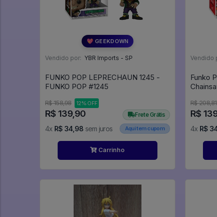
💖 GEEKDOWN
Vendido por:
YBR Imports - SP
Vendido 
FUNKO POP LEPRECHAUN 1245 -
Funko P
FUNKO POP #1245
R$ 158,98
R$ 208,81
12% OFF
R$ 139,90
R$ 13
Frete Grátis
4x
R$ 34,98
sem juros
4x
R$ 3
Aqui tem cupom
Carrinho