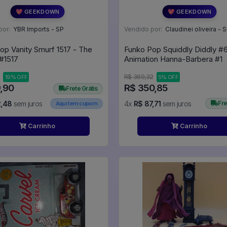
💖 GEEKDOWN
💖 GEEKDOWN
por:
YBR Imports - SP
Vendido por:
Claudinei oliveira - 
op Vanity Smurf 1517 - The
Funko Pop Squiddly Diddly #
Smurfs #1517
Animation Hanna-Barbera #1
R$ 369,32
19% OFF
5% OFF
9,90
R$ 350,85
Frete Grátis
2,48
sem juros
4x
R$ 87,71
sem juros
Fre
Aqui tem cupom
Carrinho
Carrinho