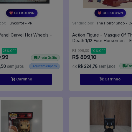
💖 GEEKDOWN
💖 GEEKDOWN
por:
Funkorror - PR
Vendido por:
The Horror Shop - Colecion
anel Carvel Hot Wheels -
Action Figure - Masque Of T
Death 1/12 Four Horsemen - 
Allan Poe
R$ 999,00
25% OFF
10% OFF
9,99
R$ 899,10
Frete Grátis
,50
sem juros
4x
R$ 224,78
sem juros
Fre
Aqui tem cupom
Carrinho
Carrinho