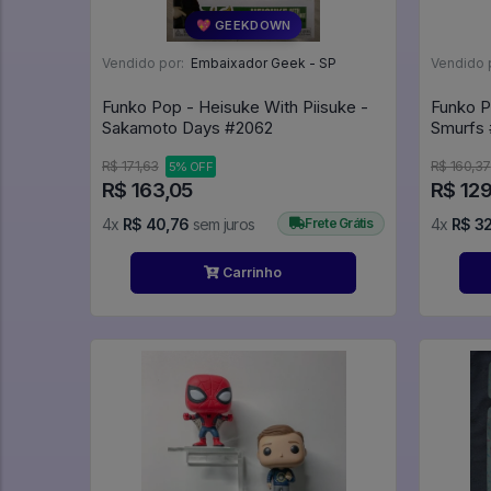
💖 GEEKDOWN
Vendido por:
Embaixador Geek - SP
Vendido 
Funko Pop - Heisuke With Piisuke -
Funko P
Sakamoto Days #2062
R$ 171,63
R$ 160,37
5% OFF
R$ 163,05
R$ 12
4x
R$ 40,76
sem juros
Frete Grátis
4x
R$ 3
Carrinho