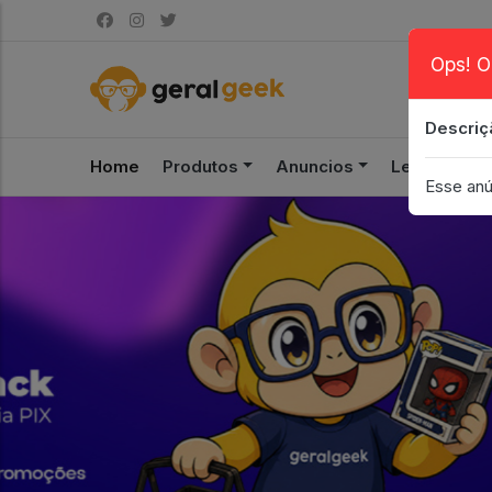
Ops! O
Descriç
Home
Produtos
Anuncios
Leilão
S
Esse anú