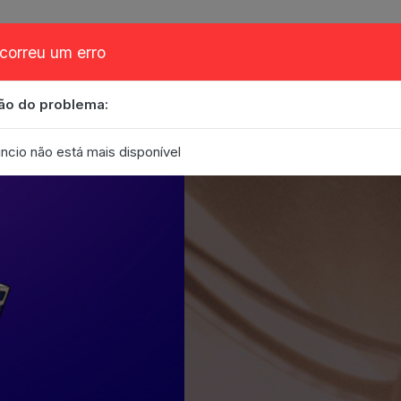
correu um erro
ão do problema:
obre
Cupom
FAQ
Contato
Eventos
Blog
ncio não está mais disponível