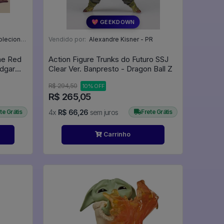
💖 GEEKDOWN
áveis - MG
Vendido por:
Alexandre Kisner - PR
he Red
Action Figure Trunks do Futuro SSJ
Edgar
Clear Ver. Banpresto - Dragon Ball Z
R$ 294,50
10% OFF
R$ 265,05
te Grátis
4x
R$ 66,26
sem juros
Frete Grátis
Carrinho