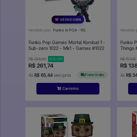
💖 GEEKDOWN
Vendido por:
Funko in POA - RS
Vendido 
Funko Pop Games Mortal Kombat 1 -
Funko P
Sub-zero 1022 - Mk1 - Games #1022
T
R$ 348,99
R$ 151,65
25% OFF
R$ 261,74
R$ 13
4x
R$ 65,44
sem juros
Frete Grátis
4x
R$ 3
Carrinho