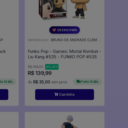
💖 GEEKDOWN
SP
Vendido por:
BRUNO DE ANDRADE CLEMENTE - SC
ack
Funko Pop - Games: Mortal Kombat -
Liu Kang #535 - FUNKO POP #535
R$ 148,93
6% OFF
R$ 139,99
te Grátis
4x
R$ 35,00
sem juros
Frete Grátis
Carrinho