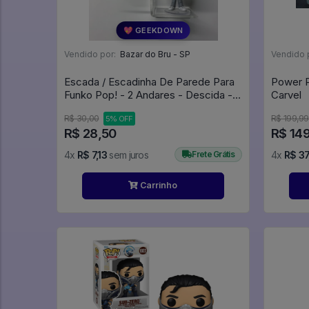
💖 GEEKDOWN
Vendido por:
Bazar do Bru - SP
Vendido 
Escada / Escadinha De Parede Para
Power P
Funko Pop! - 2 Andares - Descida -
Carvel
Expositor
R$ 30,00
R$ 199,99
5% OFF
R$ 28,50
R$ 14
4x
R$ 7,13
sem juros
Frete Grátis
4x
R$ 37
Carrinho