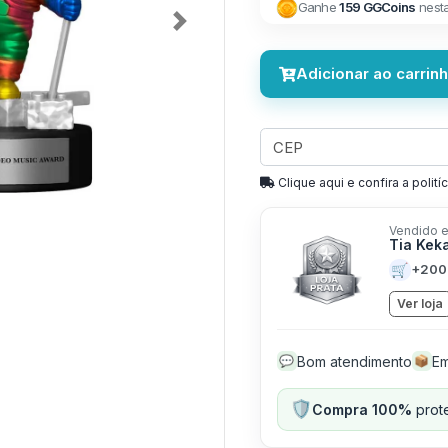
Ganhe
159 GGCoins
nest
Next
Adicionar ao carrin
Clique aqui e confira a politíc
Vendido e
Tia Kek
🛒
+200
Ver loja
Bom atendimento
Em
💬
📦
🛡️
Compra 100%
prote