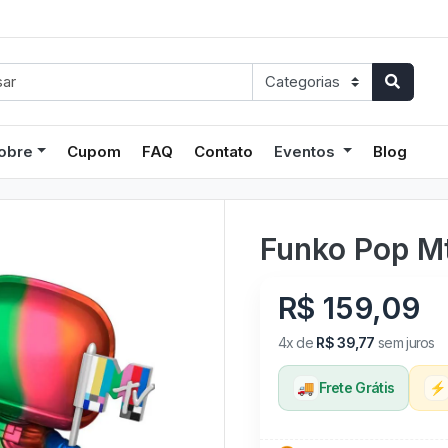
obre
Cupom
FAQ
Contato
Eventos
Blog
Funko Pop M
R$ 159,09
4x de
R$ 39,77
sem juros
🚚
Frete Grátis
⚡