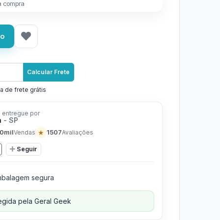
a compra
ho
Calcular Frete
a de frete grátis
 entregue por
a
- SP
0mil
★
1507
Vendas
Avaliações
Seguir
balagem segura
gida pela Geral Geek