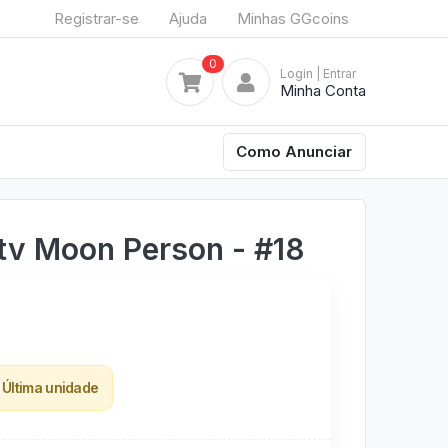
Registrar-se
Ajuda
Minhas GGcoins
0
Login
| Entrar
Minha Conta
Como Anunciar
tv Moon Person - #18
Última unidade