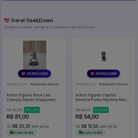
💖 Geral GeekDown
Os preços estão caindo e o cashback vem de bônus!
💖 GEEKDOWN
💖 GEEKDOWN
Vendido por:
Alexandre Kisner - PR
Vendido por:
Alexandre Kisner - PR
Action Figures Rock Lee
Action Figures Capitão
Coleção Naruto Shippuden
America Funko Mystery Mini -
Planeta Deagostini Ed. 12 -
Avengers Age Of Ultron
Naruto Shippuden
R$ 90,00
R$ 60,00
10% OFF
10% OFF
R$ 81,00
R$ 54,00
4x
R$ 20,25
sem juros
4x
R$ 13,50
sem juros
Frete Grátis
Frete Grátis