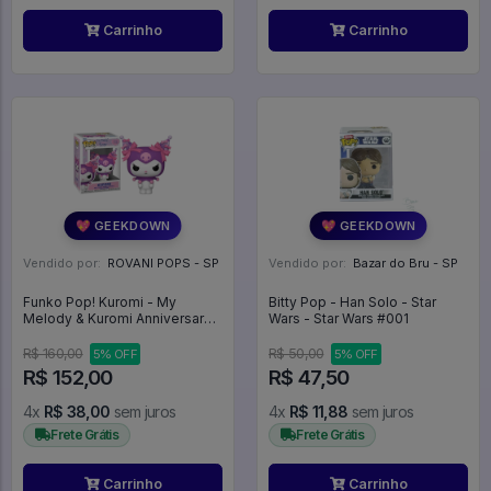
Carrinho
Carrinho
💖 GEEKDOWN
💖 GEEKDOWN
Vendido por:
ROVANI POPS - SP
Vendido por:
Bazar do Bru - SP
Funko Pop! Kuromi - My
Bitty Pop - Han Solo - Star
Melody & Kuromi Anniversary
Wars - Star Wars #001
#119
R$ 160,00
R$ 50,00
5% OFF
5% OFF
R$ 152,00
R$ 47,50
4x
R$ 38,00
sem juros
4x
R$ 11,88
sem juros
Frete Grátis
Frete Grátis
Carrinho
Carrinho