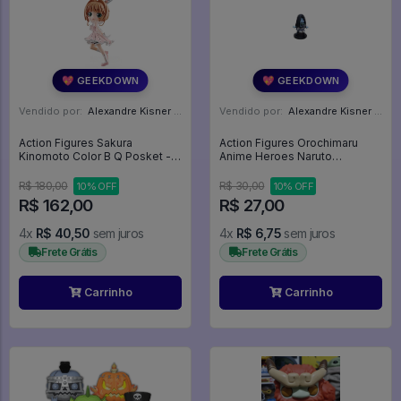
💖 GEEKDOWN
💖 GEEKDOWN
Vendido por:
Alexandre Kisner - PR
Vendido por:
Alexandre Kisner - PR
Action Figures Sakura
Action Figures Orochimaru
Kinomoto Color B Q Posket -
Anime Heroes Naruto
Sakura Card Captors
Shippuden Mini Big Head -
Naruto Shippuden
R$ 180,00
R$ 30,00
10% OFF
10% OFF
R$ 162,00
R$ 27,00
4x
R$ 40,50
sem juros
4x
R$ 6,75
sem juros
Frete Grátis
Frete Grátis
Carrinho
Carrinho