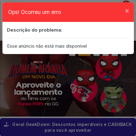
0
×
Ops! Ocorreu um erro
Login
| Entrar
Descrição do problema:
Minha Conta
Esse anúncio não está mais disponível
Geral GeekDown: Descontos imperdíveis e CASHBACK
para você aproveitar