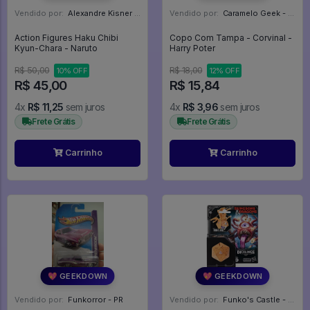
Vendido por:
Alexandre Kisner - PR
Vendido por:
Caramelo Geek - DF
Action Figures Haku Chibi
Copo Com Tampa - Corvinal -
Kyun-Chara - Naruto
Harry Poter
R$ 50,00
R$ 18,00
10% OFF
12% OFF
R$ 45,00
R$ 15,84
4x
R$ 11,25
sem juros
4x
R$ 3,96
sem juros
Frete Grátis
Frete Grátis
Carrinho
Carrinho
💖 GEEKDOWN
💖 GEEKDOWN
Vendido por:
Funkorror - PR
Vendido por:
Funko's Castle - SP