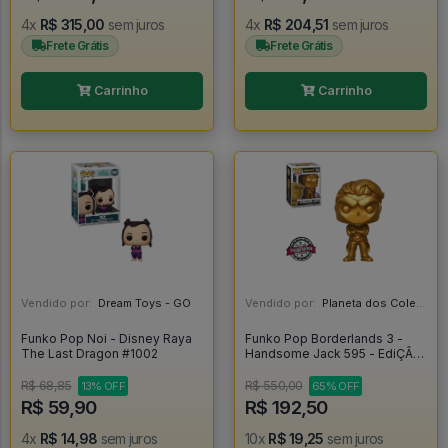
4x
R$ 315,00
sem juros
4x
R$ 204,51
sem juros
Frete Grátis
Frete Grátis
Carrinho
Carrinho
Vendido por:
Dream Toys - GO
Vendido por:
Planeta dos Colecionáveis - SP
Funko Pop Noi - Disney Raya
Funko Pop Borderlands 3 -
The Last Dragon #1002
Handsome Jack 595 - EdiÇÃo
Especial - Funko Pop Games
#594
R$ 68,85
R$ 550,00
13% OFF
65% OFF
R$ 59,90
R$ 192,50
4x
R$ 14,98
sem juros
10x
R$ 19,25
sem juros