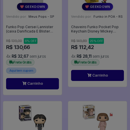
💖 GEEKDOWN
💖 GEEKDOWN
Vendido por:
Meus Pops - SP
Vendido por:
Funko in POA - RS
Funko Pop Cersei Lannister
Chaveiro Funko Pocket Pop
(caixa Danificada E Blister
Keychain Disney Mickey
Amarelado) - Game Of
Friends - Minnie 59630 -
Thrones #11
Disney
R$ 139,00
R$ 149,89
6% OFF
25% OFF
R$ 130,66
R$ 112,42
4x
R$ 32,67
sem juros
4x
R$ 28,11
sem juros
Frete Grátis
Frete Grátis
Aqui tem cupom
Carrinho
Carrinho