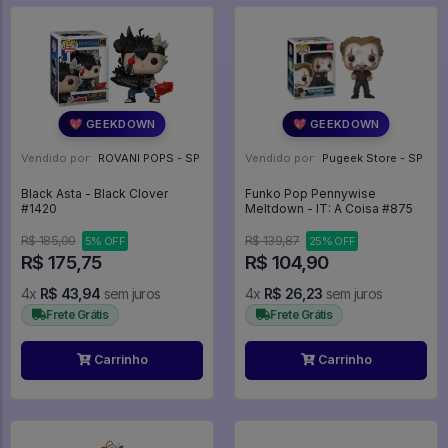
💖 GEEKDOWN
💖 GEEKDOWN
Vendido por:
ROVANI POPS - SP
Vendido por:
Pugeek Store - SP
Black Asta - Black Clover
Funko Pop Pennywise
#1420
Meltdown - IT: A Coisa #875
R$ 185,00
R$ 139,87
5% OFF
25% OFF
R$ 175,75
R$ 104,90
4x
R$ 43,94
sem juros
4x
R$ 26,23
sem juros
Frete Grátis
Frete Grátis
Carrinho
Carrinho