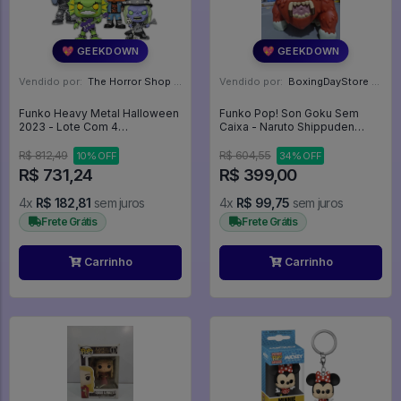
💖 GEEKDOWN
💖 GEEKDOWN
Vendido por:
The Horror Shop - Colecionáveis - MG
Vendido por:
BoxingDayStore - GO
Funko Heavy Metal Halloween
Funko Pop! Son Goku Sem
2023 - Lote Com 4
Caixa - Naruto Shippuden
Personagens - Heavy Metal
#1549
Halloween 2023 #1
R$ 812,49
R$ 604,55
10% OFF
34% OFF
R$ 731,24
R$ 399,00
4x
R$ 182,81
sem juros
4x
R$ 99,75
sem juros
Frete Grátis
Frete Grátis
Carrinho
Carrinho