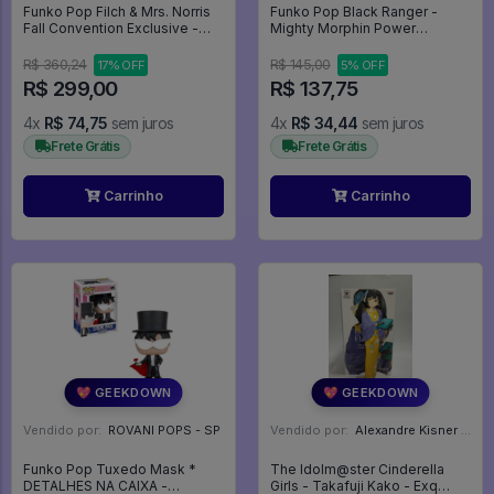
Funko Pop Filch & Mrs. Norris
Funko Pop Black Ranger -
Fall Convention Exclusive -
Mighty Morphin Power
Harry Potter #101
Rangers #1776
R$ 360,24
R$ 145,00
17% OFF
5% OFF
R$ 299,00
R$ 137,75
4x
R$ 74,75
sem juros
4x
R$ 34,44
sem juros
Frete Grátis
Frete Grátis
Carrinho
Carrinho
💖 GEEKDOWN
💖 GEEKDOWN
Vendido por:
ROVANI POPS - SP
Vendido por:
Alexandre Kisner - PR
Funko Pop Tuxedo Mask *
The Idolm@ster Cinderella
DETALHES NA CAIXA -
Girls - Takafuji Kako - Exq