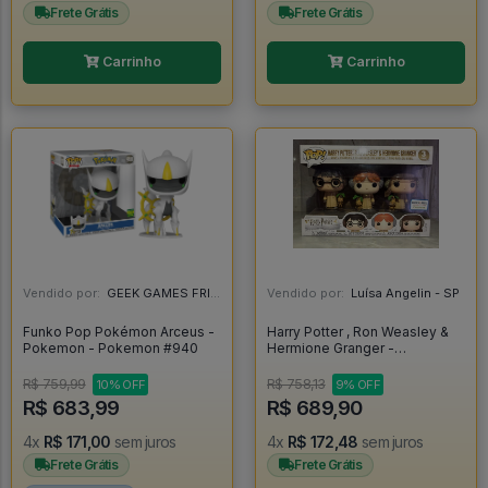
Frete Grátis
Frete Grátis
Carrinho
Carrinho
Vendido por:
GEEK GAMES FRIEND - RJ
Vendido por:
Luísa Angelin - SP
Funko Pop Pokémon Arceus -
Harry Potter , Ron Weasley &
Pokemon - Pokemon #940
Hermione Granger -
Herbology - Exclusivo Barnes
& Noble - - Harry Potter #03
R$ 759,99
R$ 758,13
10% OFF
9% OFF
R$ 683,99
R$ 689,90
4x
R$ 171,00
sem juros
4x
R$ 172,48
sem juros
Frete Grátis
Frete Grátis