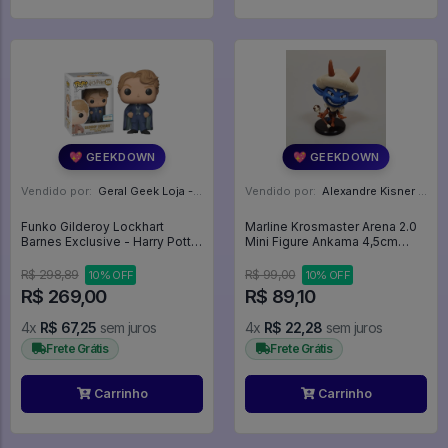
💖 GEEKDOWN
💖 GEEKDOWN
Vendido por:
Geral Geek Loja - SP
Vendido por:
Alexandre Kisner - PR
Funko Gilderoy Lockhart
Marline Krosmaster Arena 2.0
Barnes Exclusive - Harry Potter
Mini Figure Ankama 4,5cm
#59
Com Carta - Krosmaster Arena
2.0
R$ 298,89
R$ 99,00
10% OFF
10% OFF
R$ 269,00
R$ 89,10
4x
R$ 67,25
sem juros
4x
R$ 22,28
sem juros
Frete Grátis
Frete Grátis
Carrinho
Carrinho