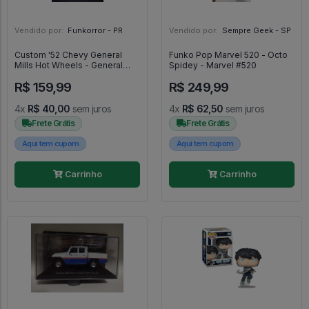
Vendido por:
Funkorror - PR
Vendido por:
Sempre Geek - SP
Custom '52 Chevy General
Funko Pop Marvel 520 - Octo
Mills Hot Wheels - General
Spidey - Marvel #520
Mills
R$ 159,99
R$ 249,99
4x
R$ 40,00
sem juros
4x
R$ 62,50
sem juros
Frete Grátis
Frete Grátis
Aqui tem cupom
Aqui tem cupom
Carrinho
Carrinho