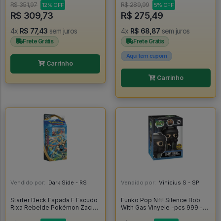
Academia
R$ 351,97
R$ 289,99
12% OFF
5% OFF
R$ 309,73
R$ 275,49
4x
R$ 77,43
sem juros
4x
R$ 68,87
sem juros
Frete Grátis
Frete Grátis
Aqui tem cupom
Carrinho
Carrinho
Vendido por:
Dark Side - RS
Vendido por:
Vinicius S - SP
Starter Deck Espada E Escudo
Funko Pop Nft! Silence Bob
Rixa Rebelde Pokémon Zacian
With Gas Vinyele -pcs 999 -
- Copag - Pokemon
Jay E Silent Bob #1