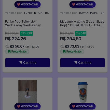
💖 GEEKDOWN
💖 GEEKDOWN
Vendido por:
Funko in POA - RS
Vendido por:
ROVANI POPS - SP
Funko Pop Television
Madame Maxime (Super Sized
Wednesday Wednesday
Pop) * DETALHES NA CAIXA -
Addams *wandinha* 1309 -
Harry Potter #102
Television #1309
R$ 299,01
R$ 310,00
25% OFF
5% OFF
R$ 224,26
R$ 294,50
4x
R$ 56,07
sem juros
4x
R$ 73,63
sem juros
Frete Grátis
Frete Grátis
Carrinho
Carrinho
💖 GEEKDOWN
💖 GEEKDOWN