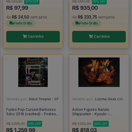
R$ 130,65
R$ 1.100,00
25% OFF
15% OFF
R$ 97,99
R$ 935,00
4x
R$ 24,50
sem juros
4x
R$ 233,75
sem juros
Frete Grátis
Frete Grátis
Carrinho
Carrinho
Vendido por:
Black Templar - SP
Vendido por:
Lojinha Geek Colecionáveis - DF
Funko Pop Cursed Barbossa
Action Figures Naruto
Sdcc 2016 (vaulted) - Pirates
Shippuden - Kyuubi -
Of The Caribbean #208
Namikaze Minato E Uzumaki
Naruto - Manto Da Kurama -
R$ 1.399,99
R$ 1.022,54
10% OFF
20% OFF
Figuarts Zero - Kizuna Relation
R$ 1.259,99
R$ 818,03
(bandai Spirits) - Naruto