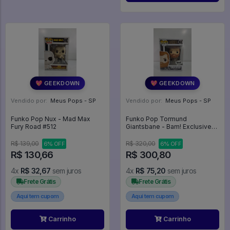
💖 GEEKDOWN
💖 GEEKDOWN
Vendido por:
Meus Pops - SP
Vendido por:
Meus Pops - SP
Funko Pop Nux - Mad Max
Funko Pop Tormund
Fury Road #512
Giantsbane - Bam! Exclusive
(com Neve Na Cabeça) -
Game Of Thrones #53
R$ 139,00
R$ 320,00
6% OFF
6% OFF
R$ 130,66
R$ 300,80
4x
R$ 32,67
sem juros
4x
R$ 75,20
sem juros
Frete Grátis
Frete Grátis
Aqui tem cupom
Aqui tem cupom
Carrinho
Carrinho