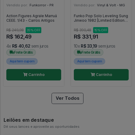
Vendido por:
Funkorror - PR
Vendido por:
Vinyl & Volt - MG
Action Figures Agrale Marruá
Funko Pop Solo Leveling Sung
CEEE. 1/43 - Carros Antigos
Jinwoo 1982 [Limited Edition] -
Solo Leveling #1982
R$ 249,98
R$ 390,48
35% OFF
15% OFF
R$ 162,49
R$ 331,91
4x
R$ 40,62
sem juros
10x
R$ 33,19
sem juros
Frete Grátis
Frete Grátis
Aqui tem cupom
Aqui tem cupom
Carrinho
Carrinho
Ver Todos
Leilões em destaque
Dê seus lances e aproveite as oportunidades