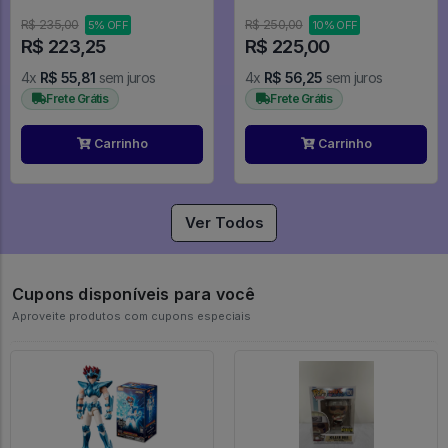
Animation Sailor Moon #1
Figure (banpresto) - The
Idolm@ster
R$ 235,00
R$ 250,00
5% OFF
10% OFF
R$ 223,25
R$ 225,00
4x
R$ 55,81
sem juros
4x
R$ 56,25
sem juros
Frete Grátis
Frete Grátis
Carrinho
Carrinho
Ver Todos
Cupons disponíveis para você
Aproveite produtos com cupons especiais