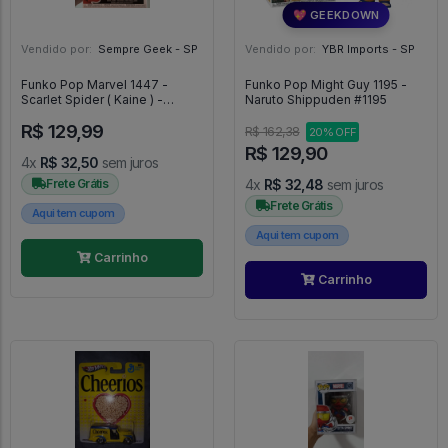
💖 GEEKDOWN
Vendido por:
Sempre Geek - SP
Vendido por:
YBR Imports - SP
Funko Pop Marvel 1447 -
Funko Pop Might Guy 1195 -
Scarlet Spider ( Kaine ) -
Naruto Shippuden #1195
Marvel #1447
R$ 129,99
R$ 162,38
20% OFF
R$ 129,90
4x
R$ 32,50
sem juros
Frete Grátis
4x
R$ 32,48
sem juros
Frete Grátis
Aqui tem cupom
Aqui tem cupom
Carrinho
Carrinho