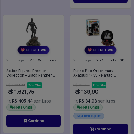
💖 GEEKDOWN
💖 GEEKDOWN
Vendido por:
MDT Colecionáveis - DF
Vendido por:
YBR Imports - SP
Action Figures Premier
Funko Pop Orochimaru
Collection - Black Panther
Akatsuki 1435 - Naruto
Statue - Marvel Comic
Shippuden #1435
R$ 1.907,94
R$ 160,80
15% OFF
13% OFF
R$ 1.621,75
R$ 139,90
4x
R$ 405,44
sem juros
4x
R$ 34,98
sem juros
Frete Grátis
Frete Grátis
Aqui tem cupom
Carrinho
Carrinho