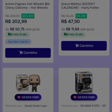
Action Figures Hot Wheels $th
Draco Malfoy (ADVENT
Chevy Delivery - Hot Wheels
CALENDAR) - Harry Potter
R$ 289,99
R$ 50,00
30% OFF
5% OFF
R$ 202,99
R$ 47,50
4x
R$ 50,75
sem juros
4x
R$ 11,88
sem juros
Frete Grátis
Frete Grátis
Aqui tem cupom
Carrinho
Carrinho
💖 GEEKDOWN
💖 GEEKDOWN
Vendido por:
Geral Geek Loja - SP
Vendido por:
ROVANI POPS - SP