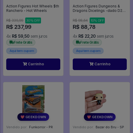
Action Figures Hot Wheels $th
Action Figures Dungeons &
Ranchero - Hot Wheels
Dragons Dicelings -dado D20
Vira Monstro Beholder -
Dungeons & Dragons
R$ 339,99
R$ 98,64
30% OFF
10% OFF
R$ 237,99
R$ 88,78
4x
R$ 59,50
sem juros
4x
R$ 22,20
sem juros
Frete Grátis
Frete Grátis
Aqui tem cupom
Aqui tem cupom
Carrinho
Carrinho
💖 GEEKDOWN
💖 GEEKDOWN
Vendido por:
Funkorror - PR
Vendido por:
Bazar do Bru - SP