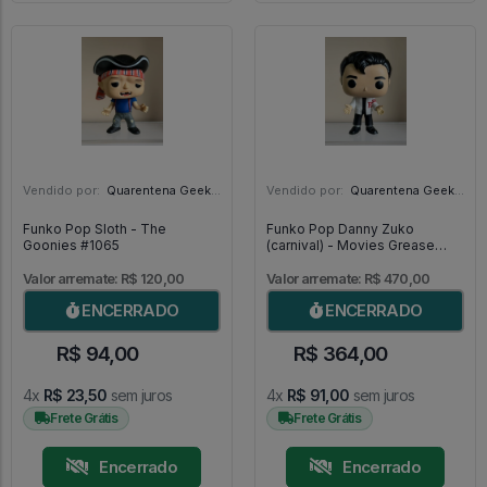
Vendido por:
Quarentena Geek Store - SP
Vendido por:
Quarentena Geek Store - SP
Funko Pop Sloth - The
Funko Pop Danny Zuko
Goonies #1065
(carnival) - Movies Grease
#555
Valor arremate: R$ 120,00
Valor arremate: R$ 470,00
ENCERRADO
ENCERRADO
R$ 94,00
R$ 364,00
4x
R$ 23,50
sem juros
4x
R$ 91,00
sem juros
Frete Grátis
Frete Grátis
Encerrado
Encerrado