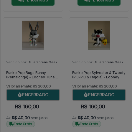
Vendido por:
Quarentena Geek Store - SP
Vendido por:
Quarentena Geek Store - SP
Funko Pop Bugs Bunny
Funko Pop Sylvester & Tweety
(Pernalonga) - Looney Tunes
(Piu-Piu & Frajola) - Looney
#307
Tunes #309
Valor arremate: R$ 200,00
Valor arremate: R$ 200,00
ENCERRADO
ENCERRADO
R$ 160,00
R$ 160,00
4x
R$ 40,00
sem juros
4x
R$ 40,00
sem juros
Frete Grátis
Frete Grátis