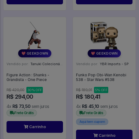
💖 GEEKDOWN
💖 GEEKDOWN
Vendido por:
Tanuki Colecionáveis - SP
Vendido por:
YBR Imports - SP
Figure Action : Shanks -
Funko Pop Obi-Wan Kenobi
Grandista - One Piece
538 - Star Wars #538
R$ 420,00
R$ 189,91
30% OFF
5% OFF
R$ 294,00
R$ 180,41
4x
R$ 73,50
sem juros
4x
R$ 45,10
sem juros
Frete Grátis
Frete Grátis
Aqui tem cupom
Carrinho
Carrinho