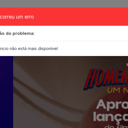
correu um erro
ão do problema:
obre
Cupom
FAQ
Contato
Eventos
Blog
ncio não está mais disponível