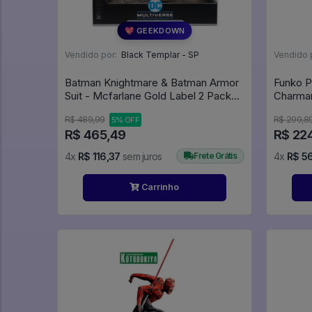
💖 GEEKDOWN
Vendido por:
Black Templar - SP
Vendido 
Batman Knightmare & Batman Armor
Funko 
Suit - Mcfarlane Gold Label 2 Pack
(28 Altura, 9 Largura, 31
R$ 489,99
R$ 299,8
5% OFF
Comprimento) - Batman
R$ 465,49
R$ 22
4x
R$ 116,37
sem juros
Frete Grátis
4x
R$ 5
Carrinho