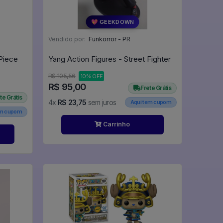
💖 GEEKDOWN
Vendido por:
Funkorror - PR
Piece
Yang Action Figures - Street Fighter
R$ 105,56
10% OFF
R$ 95,00
Frete Grátis
te Grátis
4x
R$ 23,75
sem juros
Aqui tem cupom
em cupom
Carrinho