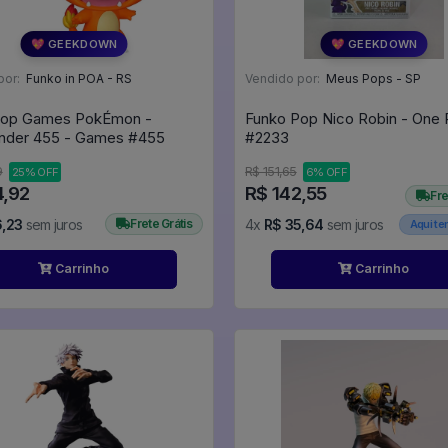
💖 GEEKDOWN
💖 GEEKDOWN
por:
Funko in POA - RS
Vendido por:
Meus Pops - SP
Pop Games PokÉmon -
Funko Pop Nico Robin - One 
Charmander 455 - Games #455
#2233
9
R$ 151,65
25% OFF
6% OFF
4,92
R$ 142,55
Fre
6,23
sem juros
Frete Grátis
4x
R$ 35,64
sem juros
Aqui t
Carrinho
Carrinho