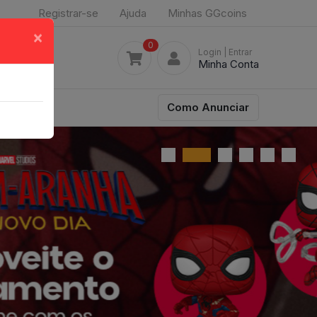
Registrar-se
Ajuda
Minhas GGcoins
×
0
Login
| Entrar
Minha Conta
Como Anunciar