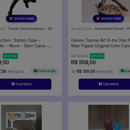
💖 GEEKDOWN
💖 GEEKDOWN
por:
Tanuki Colecionáveis - SP
Vendido por:
Alexandre Kisner - P
ction : Satoru Gojo -
Genos Tsume Art X-tra One 
ic - Novo - Sem Caixa -
Man Figure Original Com Caix
 Kaisen
Punch Man
0
R$ 620,00
30% OFF
10% OFF
9,50
R$ 558,00
,38
sem juros
Frete Grátis
4x
R$ 139,50
sem juros
Fre
Carrinho
Carrinho