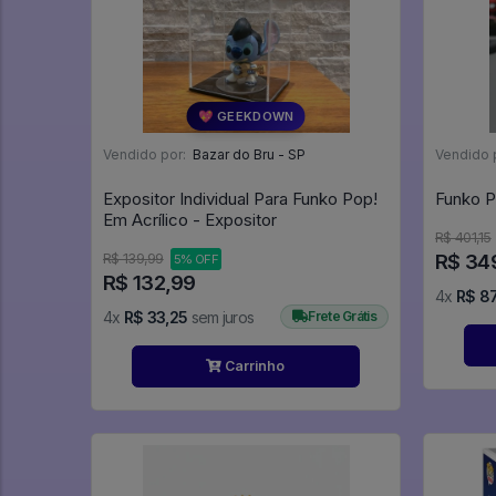
💖 GEEKDOWN
Vendido por:
Bazar do Bru - SP
Vendido 
Expositor Individual Para Funko Pop!
Em Acrílico - Expositor
R$ 401,15
R$ 34
R$ 139,99
5% OFF
R$ 132,99
4x
R$ 87
4x
R$ 33,25
sem juros
Frete Grátis
Carrinho