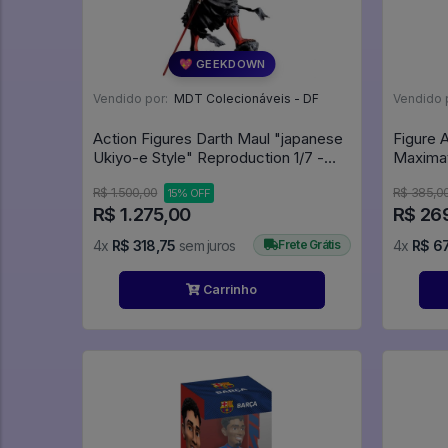
💖 GEEKDOWN
Vendido por:
MDT Colecionáveis - DF
Vendido 
Action Figures Darth Maul "japanese
Figure A
Ukiyo-e Style" Reproduction 1/7 -
Maximat
Star Wars
Jujutsu
R$ 1.500,00
R$ 385,0
15% OFF
R$ 1.275,00
R$ 26
4x
R$ 318,75
sem juros
Frete Grátis
4x
R$ 67
Carrinho