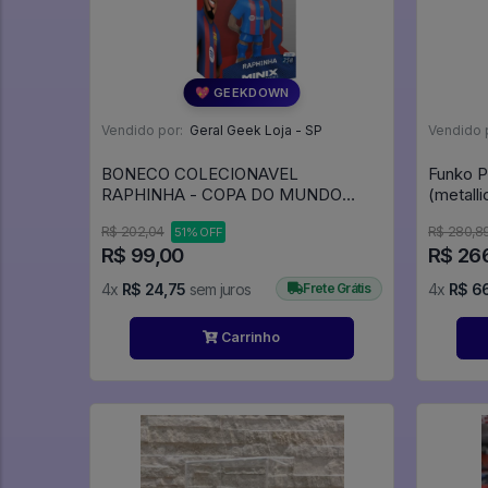
💖 GEEKDOWN
Vendido por:
Geral Geek Loja - SP
Vendido 
BONECO COLECIONAVEL
Funko 
RAPHINHA - COPA DO MUNDO
(metall
2026 - MINIX - BARCELONA -
R$ 202,04
R$ 280,8
51% OFF
R$ 99,00
R$ 26
4x
R$ 24,75
sem juros
Frete Grátis
4x
R$ 66
Carrinho