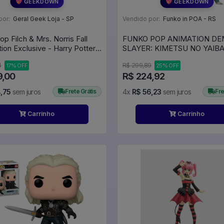
💖 GEEKDOWN
💖 GEEKDOWN
por:
Geral Geek Loja - SP
Vendido por:
Funko in POA - RS
p Filch & Mrs. Norris Fall
FUNKO POP ANIMATION D
ion Exclusive - Harry Potter
SLAYER: KIMETSU NO YAIBA
GYUTARO 17
4
R$ 299,89
17% OFF
25% OFF
9,00
R$ 224,92
,75
sem juros
Frete Grátis
4x
R$ 56,23
sem juros
Fre
Carrinho
Carrinho