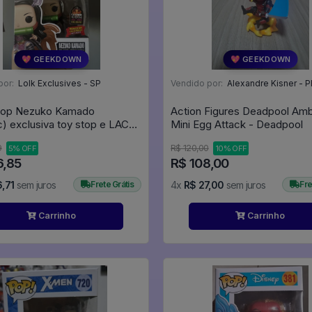
💖 GEEKDOWN
💖 GEEKDOWN
por:
Lolk Exclusives - SP
Vendido por:
Alexandre Kisner - P
Pop Nezuko Kamado
Action Figures Deadpool Am
ic) exclusiva toy stop e LACC
Mini Egg Attack - Deadpool
- Demon Slayer #868
9
R$ 120,00
5% OFF
10% OFF
6,85
R$ 108,00
,71
sem juros
Frete Grátis
4x
R$ 27,00
sem juros
Fre
Carrinho
Carrinho