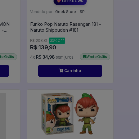
💖 GEEKDOWN
Vendido por:
Geek Store - SP
EMON
Funko Pop Naruto Rasengan 181 -
 -
Naruto Shippuden #181
51 - Animation #1091
R$ 208,81
33% OFF
R$ 139,90
te Grátis
4x
R$ 34,98
sem juros
Frete Grátis
Carrinho