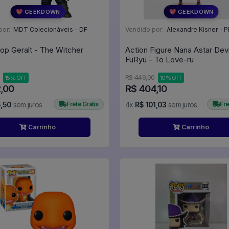
💖 GEEKDOWN
💖 GEEKDOWN
por:
MDT Colecionáveis - DF
Vendido por:
Alexandre Kisner - P
op Geralt - The Witcher
Action Figure Nana Astar Dev
FuRyu - To Love-ru
R$ 449,00
15% OFF
10% OFF
2,00
R$ 404,10
5,50
sem juros
Frete Grátis
4x
R$ 101,03
sem juros
Fre
Carrinho
Carrinho