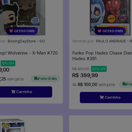
💖 GEEKDOWN
💖 GEEKDOWN
por:
BoxingDayStore - GO
Vendido por:
PAULO ANDRADE - R
Funko Pop! Wolverine - X-Men #720
Funko Pop Hades Chase Dia
Hades #381
13% OFF
9,00
R$ 499,99
20% OFF
R$ 399,99
,25
sem juros
Frete Grátis
4x
R$ 100,00
sem juros
Fre
Carrinho
Carrinho