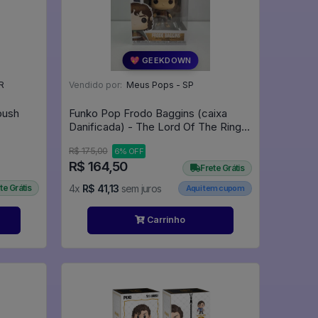
💖 GEEKDOWN
R
Vendido por:
Meus Pops - SP
bush
Funko Pop Frodo Baggins (caixa
Danificada) - The Lord Of The Rings
#444
R$ 175,00
6% OFF
R$ 164,50
Frete Grátis
te Grátis
4x
R$ 41,13
sem juros
Aqui tem cupom
Carrinho