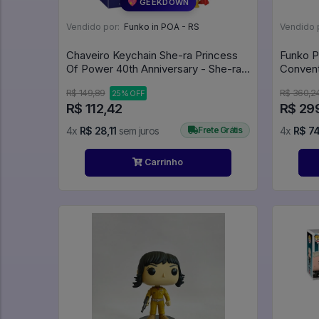
💖 GEEKDOWN
Vendido por:
Funko in POA - RS
Vendido 
Chaveiro Keychain She-ra Princess
Funko Po
Of Power 40th Anniversary - She-ra
Convent
(83495) - Animation
#101
R$ 149,89
R$ 360,2
25% OFF
R$ 112,42
R$ 29
4x
R$ 28,11
sem juros
Frete Grátis
4x
R$ 74
Carrinho