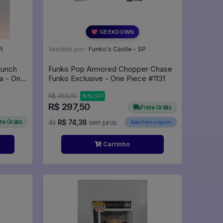
💖 GEEKDOWN
R
Vendido por:
Funko's Castle - SP
Punch
Funko Pop Armored Chopper Chase
a - One
Funko Exclusive - One Piece #1131
R$ 350,00
15% OFF
R$ 297,50
Frete Grátis
te Grátis
4x
R$ 74,38
sem juros
Aqui tem cupom
Carrinho