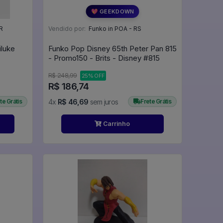
💖 GEEKDOWN
R
Vendido por:
Funko in POA - RS
iluke
Funko Pop Disney 65th Peter Pan 815
- Promo150 - Brits - Disney #815
R$ 248,99
25% OFF
R$ 186,74
te Grátis
4x
R$ 46,69
sem juros
Frete Grátis
Carrinho