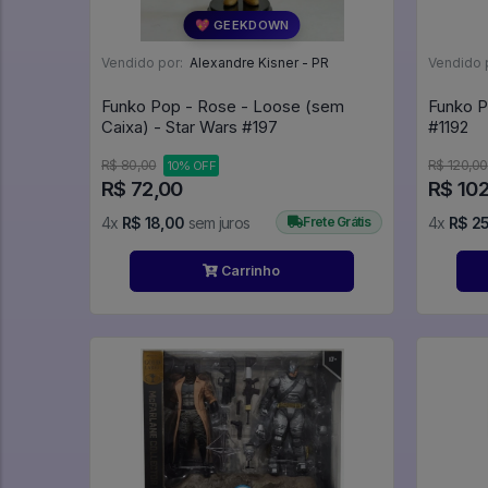
💖 GEEKDOWN
Vendido por:
Alexandre Kisner - PR
Vendido 
Funko Pop - Rose - Loose (sem
Funko P
Caixa) - Star Wars #197
#1192
R$ 80,00
R$ 120,00
10% OFF
R$ 72,00
R$ 10
4x
R$ 18,00
sem juros
Frete Grátis
4x
R$ 2
Carrinho