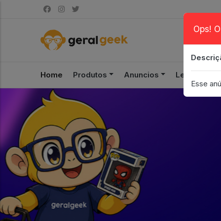
Ops! O
Descriç
Home
Produtos
Anuncios
Leilão
S
Esse anú