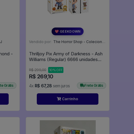
💖 GEEKDOWN
J
Vendido por:
The Horror Shop - Colecionáveis - MG
mond -
Thrilljoy Pix Army of Darkness - Ash
Williams (Regular) 6666 unidades
(exclusivo) - Evil Dead
R$ 299,00
10% OFF
R$ 269,10
te Grátis
4x
R$ 67,28
sem juros
Frete Grátis
Carrinho