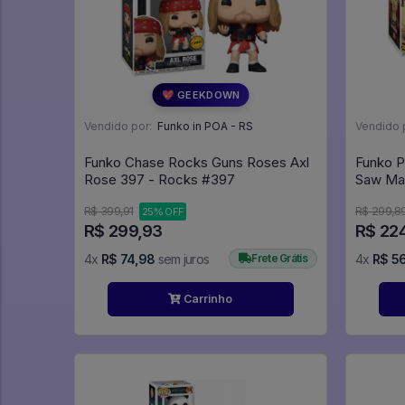
💖 GEEKDOWN
Vendido por:
Funko in POA - RS
Vendido 
Funko Chase Rocks Guns Roses Axl
Funko P
Rose 397 - Rocks #397
Saw Mas
Massacr
R$ 399,91
R$ 299,8
25% OFF
R$ 299,93
R$ 22
4x
R$ 74,98
sem juros
Frete Grátis
4x
R$ 5
Carrinho