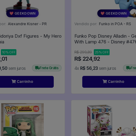
💖 GEEKDOWN
💖 GEEKDOWN
por:
Alexandre Kisner - PR
Vendido por:
Funko in POA - RS
idoriya Dxf Figures - My Hero
Funko Pop Disney Alladin - G
ia
With Lamp 476 - Disney 
R$ 299,89
10% OFF
25% OFF
,01
R$ 224,92
0,50
sem juros
Frete Grátis
4x
R$ 56,23
sem juros
Fre
Carrinho
Carrinho