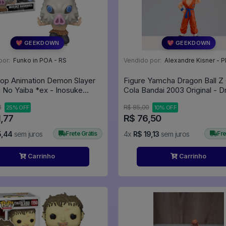
💖 GEEKDOWN
💖 GEEKDOWN
por:
Funko in POA - RS
Vendido por:
Alexandre Kisner - P
op Animation Demon Slayer
Figure Yamcha Dragon Ball Z
 No Yaiba *ex - Inosuke
Cola Bandai 2003 Original - 
ra 1261 Anime - Animation
Ball Z
3
R$ 85,00
25% OFF
10% OFF
,77
R$ 76,50
5,44
sem juros
Frete Grátis
4x
R$ 19,13
sem juros
Fre
Carrinho
Carrinho