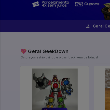
Geral G
💖 Geral GeekDown
Os preços estão caindo e o cashback vem de bônus!