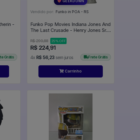
💖 GEEKDOWN
Vendido por:
Funko in POA - RS
herin -
Funko Pop Movies Indiana Jones And
The Last Crusade - Henry Jones Sr.
1354 - Movies #1354
R$ 299,88
25% OFF
R$ 224,91
te Grátis
4x
R$ 56,23
sem juros
Frete Grátis
Carrinho