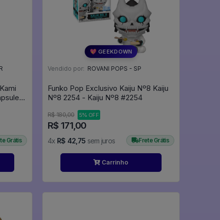
💖 GEEKDOWN
R
Vendido por:
ROVANI POPS - SP
 Kami
Funko Pop Exclusivo Kaiju Nº8 Kaiju
apsule
Nº8 2254 - Kaiju Nº8 #2254
l Z X
R$ 180,00
5% OFF
R$ 171,00
te Grátis
4x
R$ 42,75
sem juros
Frete Grátis
Carrinho