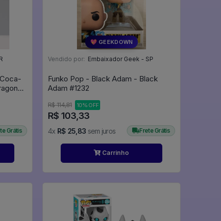
💖 GEEKDOWN
R
Vendido por:
Embaixador Geek - SP
 Coca-
Funko Pop - Black Adam - Black
Dragon
Adam #1232
R$ 114,81
10% OFF
R$ 103,33
te Grátis
4x
R$ 25,83
sem juros
Frete Grátis
Carrinho