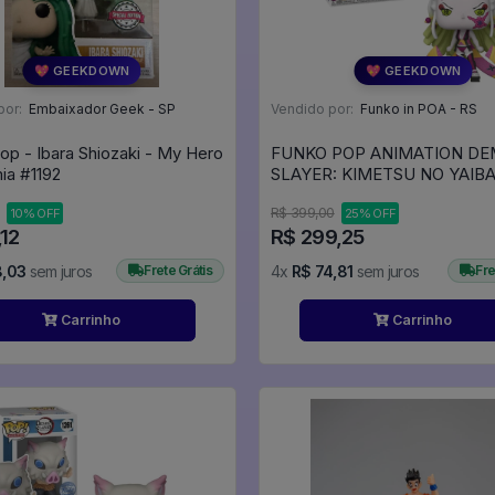
💖 GEEKDOWN
💖 GEEKDOWN
por:
Embaixador Geek - SP
Vendido por:
Funko in POA - RS
op - Ibara Shiozaki - My Hero
FUNKO POP ANIMATION D
Academia #1192
SLAYER: KIMETSU NO YAIB
EXCLUSIVE - DAKI 1817 - Ani
R$ 399,00
10% OFF
25% OFF
#1817
,12
R$ 299,25
8,03
sem juros
Frete Grátis
4x
R$ 74,81
sem juros
Fre
Carrinho
Carrinho