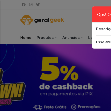
Ops! O
Descriç
Home
Produtos
Anuncios
Leilão
S
Esse anú