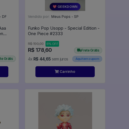
💖 GEEKDOWN
- DF
Vendido por:
Meus Pops - SP
Aaa
Funko Pop Usopp - Special Edition -
en
One Piece #2333
R$ 190,00
6% OFF
R$ 178,60
Frete Grátis
te Grátis
4x
R$ 44,65
sem juros
Aqui tem cupom
Carrinho