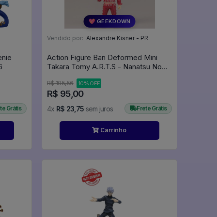
💖 GEEKDOWN
Vendido por:
Alexandre Kisner - PR
enie
Action Figure Ban Deformed Mini
#476
Takara Tomy A.R.T.S - Nanatsu No
Taizai
R$ 105,56
10% OFF
R$ 95,00
te Grátis
4x
R$ 23,75
sem juros
Frete Grátis
Carrinho