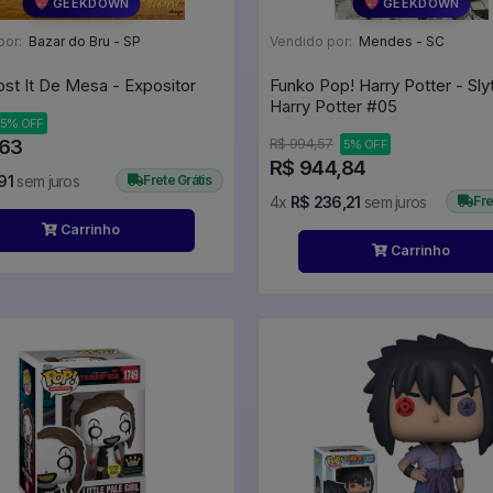
💖 GEEKDOWN
💖 GEEKDOWN
por:
Bazar do Bru - SP
Vendido por:
Mendes - SC
ost It De Mesa - Expositor
Funko Pop! Harry Potter - Slyt
Harry Potter #05
5% OFF
,63
R$ 994,57
5% OFF
R$ 944,84
91
sem juros
Frete Grátis
4x
R$ 236,21
sem juros
Fre
Carrinho
Carrinho