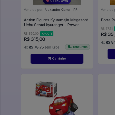
💖 GEEKDOWN
Vendido por:
Alexandre Kisner - PR
Vendido 
Action Figures Kyutamajin Megazord
Porta P
Uchu Sentai kyuranger - Power
R$ 37,51
Rangers
R$ 35
R$ 350,00
10% OFF
R$ 315,00
4x
R$ 8,
4x
R$ 78,75
sem juros
Frete Grátis
Carrinho