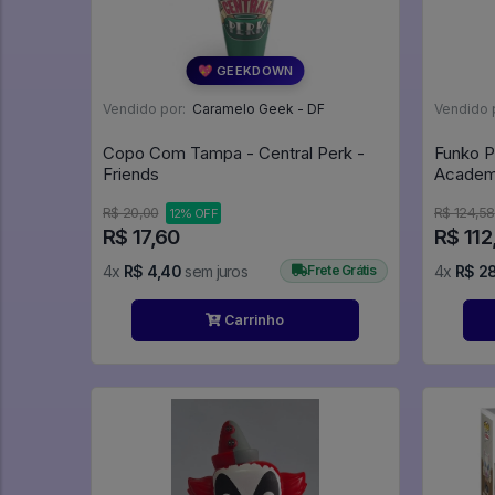
💖 GEEKDOWN
Vendido por:
Caramelo Geek - DF
Vendido 
Copo Com Tampa - Central Perk -
Funko P
Friends
R$ 20,00
R$ 124,58
12% OFF
R$ 17,60
R$ 112
4x
R$ 4,40
sem juros
Frete Grátis
4x
R$ 2
Carrinho