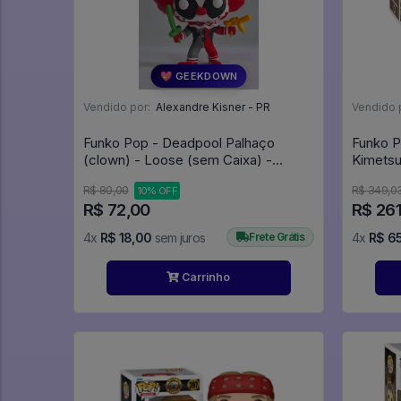
💖 GEEKDOWN
Vendido por:
Alexandre Kisner - PR
Vendido 
Funko Pop - Deadpool Palhaço
Funko P
(clown) - Loose (sem Caixa) -
Kimetsu
Deadpool #322
Hashibi
R$ 80,00
R$ 349,0
10% OFF
#1261
R$ 72,00
R$ 261
4x
R$ 18,00
sem juros
Frete Grátis
4x
R$ 6
Carrinho