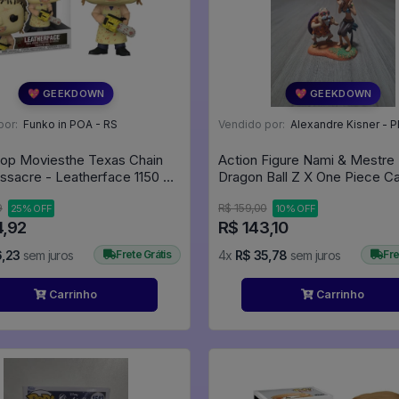
💖 GEEKDOWN
💖 GEEKDOWN
por:
Funko in POA - RS
Vendido por:
Alexandre Kisner - P
op Moviesthe Texas Chain
Action Figure Nami & Mestre
sacre - Leatherface 1150 O
Dragon Ball Z X One Piece C
e Da Serra Elétrica - Terror
Neo Megahouse - Dragon Bal
9
R$ 159,00
25% OFF
10% OFF
Halloween - Movies #1150
One Piece
4,92
R$ 143,10
6,23
sem juros
Frete Grátis
4x
R$ 35,78
sem juros
Fre
Carrinho
Carrinho