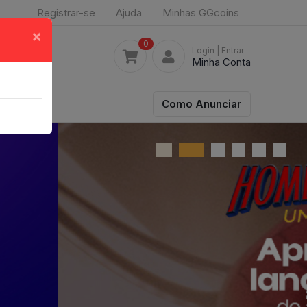
Registrar-se
Ajuda
Minhas GGcoins
×
0
Login
| Entrar
Minha Conta
Como Anunciar