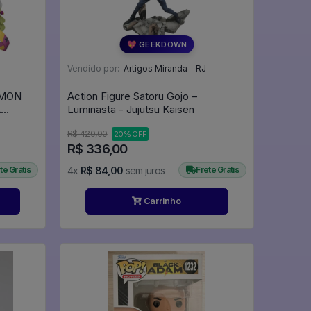
💖 GEEKDOWN
Vendido por:
Artigos Miranda - RJ
EMON
Action Figure Satoru Gojo –
A
Luminasta - Jujutsu Kaisen
mation
R$ 420,00
20% OFF
R$ 336,00
te Grátis
4x
R$ 84,00
sem juros
Frete Grátis
Carrinho