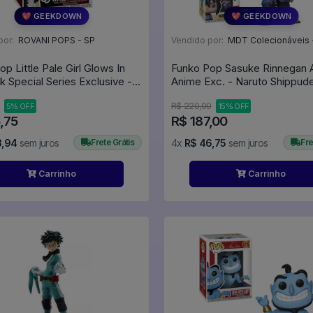
💖 GEEKDOWN
💖 GEEKDOWN
por:
ROVANI POPS - SP
Vendido por:
MDT Colecionáveis 
p Little Pale Girl Glows In
Funko Pop Sasuke Rinnegan 
k Special Series Exclusive -
Anime Exc. - Naruto Shippud
Terrifier #1749
#1023
R$ 220,00
5% OFF
15% OFF
,75
R$ 187,00
3,94
sem juros
Frete Grátis
4x
R$ 46,75
sem juros
Fre
Carrinho
Carrinho