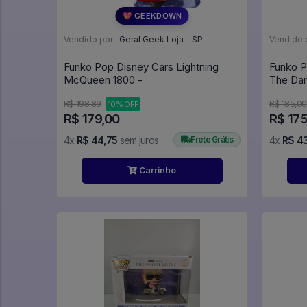
💖 GEEKDOWN
Vendido por:
Geral Geek Loja - SP
Vendido 
Funko Pop Disney Cars Lightning
Funko Po
McQueen 1800 -
The Dar
R$ 198,89
R$ 185,00
10% OFF
R$ 179,00
R$ 175
4x
R$ 44,75
sem juros
Frete Grátis
4x
R$ 4
Carrinho