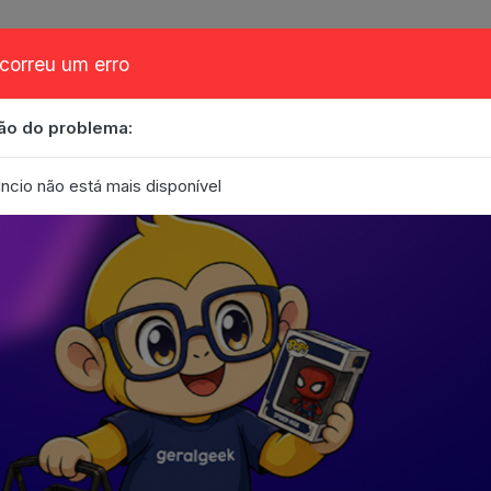
correu um erro
ão do problema:
obre
Cupom
FAQ
Contato
Eventos
Blog
ncio não está mais disponível