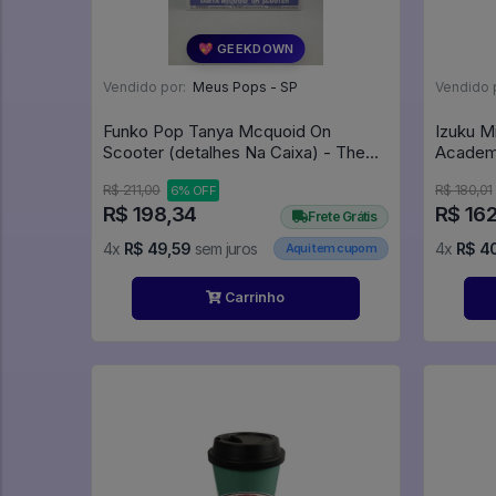
💖 GEEKDOWN
Vendido por:
Meus Pops - SP
Vendido 
Funko Pop Tanya Mcquoid On
Izuku M
Scooter (detalhes Na Caixa) - The
Academ
White Lotus #125
R$ 211,00
R$ 180,01
6% OFF
R$ 198,34
R$ 162
Frete Grátis
4x
R$ 49,59
sem juros
4x
R$ 4
Aqui tem cupom
Carrinho