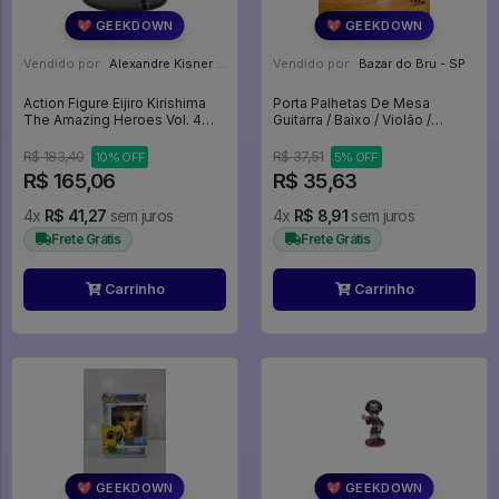
💖 GEEKDOWN
💖 GEEKDOWN
Vendido por:
Alexandre Kisner - PR
Vendido por:
Bazar do Bru - SP
Action Figure Eijiro Kirishima
Porta Palhetas De Mesa
The Amazing Heroes Vol. 4
Guitarra / Baixo / Violão /
Banpresto - My Hero
Ukulele - Expositor
Academia
R$ 183,40
R$ 37,51
10% OFF
5% OFF
R$ 165,06
R$ 35,63
4x
R$ 41,27
sem juros
4x
R$ 8,91
sem juros
Frete Grátis
Frete Grátis
Carrinho
Carrinho
💖 GEEKDOWN
💖 GEEKDOWN