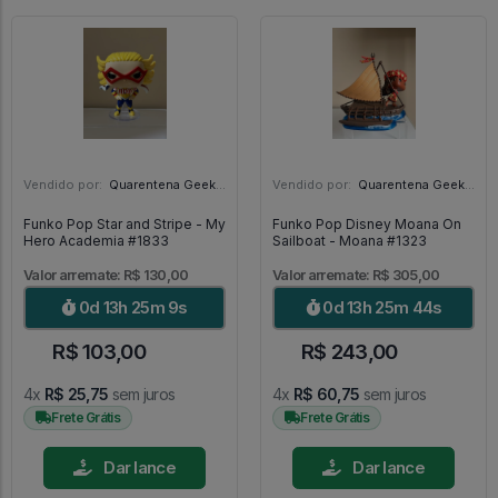
Vendido por:
Quarentena Geek Store - SP
Vendido por:
Quarentena Geek Store - SP
Funko Pop Star and Stripe - My
Funko Pop Disney Moana On
Hero Academia #1833
Sailboat - Moana #1323
Valor arremate: R$ 130,00
Valor arremate: R$ 305,00
0d 13h 25m 7s
0d 13h 25m 42s
R$ 103,00
R$ 243,00
4x
R$ 25,75
sem juros
4x
R$ 60,75
sem juros
Frete Grátis
Frete Grátis
Dar lance
Dar lance