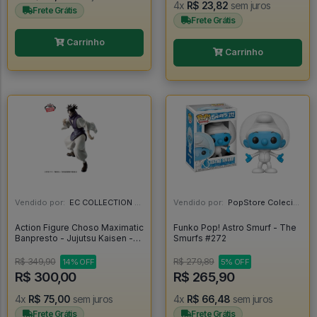
4x
R$ 23,82
sem juros
Frete Grátis
Frete Grátis
Carrinho
Carrinho
Vendido por:
EC COLLECTION - SP
Vendido por:
PopStore Colecionáveis - MG
Action Figure Choso Maximatic
Funko Pop! Astro Smurf - The
Banpresto - Jujutsu Kaisen -
Smurfs #272
Jujutsu Kaisen
R$ 349,90
R$ 279,89
14% OFF
5% OFF
R$ 300,00
R$ 265,90
4x
R$ 75,00
sem juros
4x
R$ 66,48
sem juros
Frete Grátis
Frete Grátis