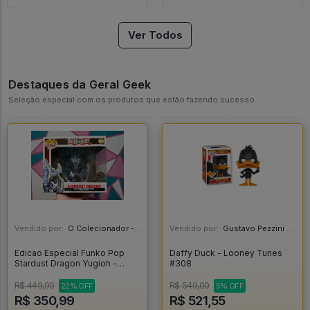
Ver Todos
Destaques da Geral Geek
Seleção especial com os produtos que estão fazendo sucesso
Vendido por:
O Colecionador - SP
Vendido por:
Gustavo Pezzini - MG
Edicao Especial Funko Pop
Daffy Duck - Looney Tunes
Stardust Dragon Yugioh -
#308
Yugioh #1064
R$ 449,99
R$ 549,00
22% OFF
5% OFF
R$ 350,99
R$ 521,55