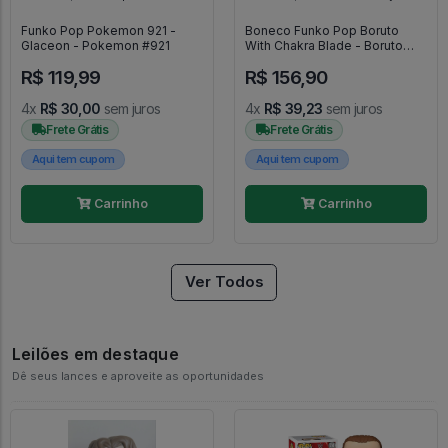
Funko Pop Pokemon 921 -
Boneco Funko Pop Boruto
Glaceon - Pokemon #921
With Chakra Blade - Boruto
Naruto Next Generations
R$ 119,99
R$ 156,90
#1383
4x
R$ 30,00
sem juros
4x
R$ 39,23
sem juros
Frete Grátis
Frete Grátis
Aqui tem cupom
Aqui tem cupom
Carrinho
Carrinho
Ver Todos
Leilões em destaque
Dê seus lances e aproveite as oportunidades