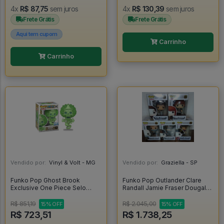
4x
R$ 87,75
sem juros
4x
R$ 130,39
sem juros
Frete Grátis
Frete Grátis
Aqui tem cupom
Carrinho
Carrinho
Vendido por:
Vinyl & Volt - MG
Vendido por:
Graziella - SP
Funko Pop Ghost Brook
Funko Pop Outlander Clare
Exclusive One Piece Selo
Randall Jamie Fraser Dougal
Chalice Collectibles Exclusive
Mackenzie Frank Randall Black
Glow Chase - One Piece
Jack Randall - Outlander #250
R$ 851,19
R$ 2.045,00
15% OFF
15% OFF
#2325
R$ 723,51
R$ 1.738,25