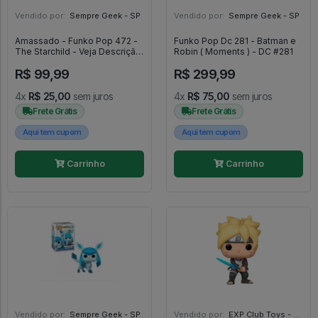
Vendido por:
Sempre Geek - SP
Vendido por:
Sempre Geek - SP
Amassado - Funko Pop 472 -
Funko Pop Dc 281 - Batman e
The Starchild - Veja Descrição
Robin ( Moments ) - DC #281
- Rocks #472
R$ 99,99
R$ 299,99
4x
R$ 25,00
sem juros
4x
R$ 75,00
sem juros
Frete Grátis
Frete Grátis
Aqui tem cupom
Aqui tem cupom
Carrinho
Carrinho
Vendido por:
Sempre Geek - SP
Vendido por:
EXP Club Toys - SP