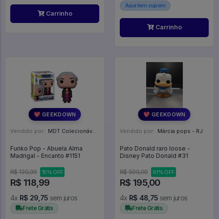
Aqui tem cupom
Carrinho
Carrinho
💖 GEEKDOWN
💖 GEEKDOWN
Vendido por:
MDT Colecionáveis - DF
Vendido por:
Márcia pops - RJ
Funko Pop - Abuela Alma
Pato Donald raro loose -
Madrigal - Encanto #1151
Disney Pato Donald #31
R$ 139,99
R$ 500,00
15% OFF
61% OFF
R$ 118,99
R$ 195,00
4x
R$ 29,75
sem juros
4x
R$ 48,75
sem juros
Frete Grátis
Frete Grátis