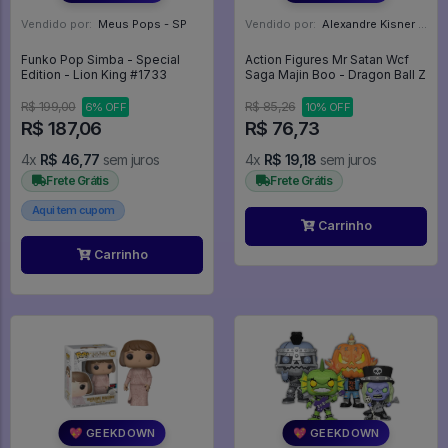
Vendido por:
Meus Pops - SP
Vendido por:
Alexandre Kisner - PR
Funko Pop Simba - Special
Action Figures Mr Satan Wcf
Edition - Lion King #1733
Saga Majin Boo - Dragon Ball Z
R$ 199,00
R$ 85,26
6% OFF
10% OFF
R$ 187,06
R$ 76,73
4x
R$ 46,77
sem juros
4x
R$ 19,18
sem juros
Frete Grátis
Frete Grátis
Aqui tem cupom
Carrinho
Carrinho
💖 GEEKDOWN
💖 GEEKDOWN