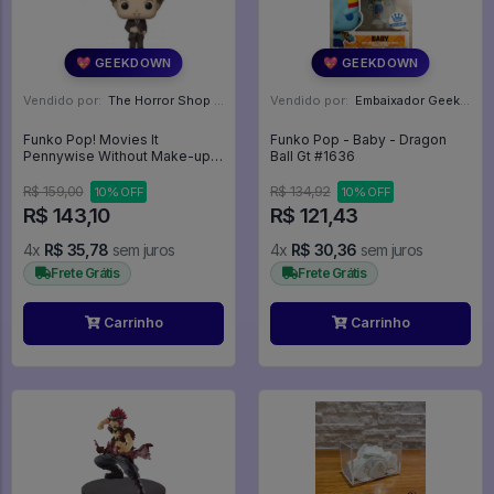
💖 GEEKDOWN
💖 GEEKDOWN
Vendido por:
The Horror Shop - Colecionáveis - MG
Vendido por:
Embaixador Geek - SP
Funko Pop! Movies It
Funko Pop - Baby - Dragon
Pennywise Without Make-up -
Ball Gt #1636
It - A Coisa , Capitulo 2 #876
R$ 159,00
R$ 134,92
10% OFF
10% OFF
R$ 143,10
R$ 121,43
4x
R$ 35,78
sem juros
4x
R$ 30,36
sem juros
Frete Grátis
Frete Grátis
Carrinho
Carrinho