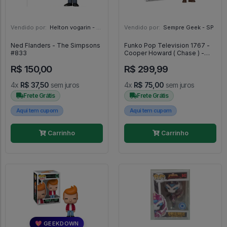
Vendido por:
Helton vogarin - SP
Vendido por:
Sempre Geek - SP
Ned Flanders - The Simpsons
Funko Pop Television 1767 -
#833
Cooper Howard ( Chase ) -
Fallout #1767
R$ 150,00
R$ 299,99
4x
R$ 37,50
sem juros
4x
R$ 75,00
sem juros
Frete Grátis
Frete Grátis
Aqui tem cupom
Aqui tem cupom
Carrinho
Carrinho
💖 GEEKDOWN