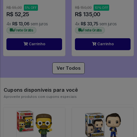
Shippuden
R$ 55,00
R$ 150,00
5% OFF
10% OFF
R$ 52,25
R$ 135,00
4x
R$ 13,06
sem juros
4x
R$ 33,75
sem juros
Frete Grátis
Frete Grátis
Carrinho
Carrinho
Ver Todos
Cupons disponíveis para você
Aproveite produtos com cupons especiais