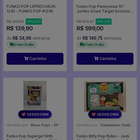
FUNKO POP LEPRECHAUN
Funko Pop Pennywise 10"
1245 - FUNKO POP #1245
Jumbo Sized Target Exclusive
- IT: A Coisa #786
R$ 208,81
R$ 696,51
33% OFF
14% OFF
R$ 139,90
R$ 599,00
4x
R$ 34,98
sem juros
4x
R$ 149,75
sem juros
Frete Grátis
Frete Grátis
Carrinho
Carrinho
💖 GEEKDOWN
💖 GEEKDOWN
Vendido por:
Meus Pops - SP
Vendido por:
Embaixador Geek - SP
Funko Pop Supergirl With
Funko Bitty Pop Rides - Jack