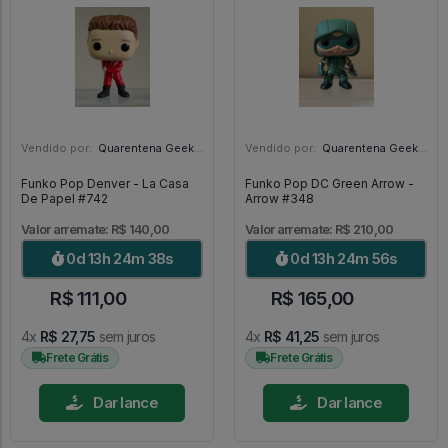
Vendido por:
Quarentena Geek Store - SP
Vendido por:
Quarentena Geek Store - SP
Funko Pop Denver - La Casa
Funko Pop DC Green Arrow -
De Papel #742
Arrow #348
Valor arremate: R$ 140,00
Valor arremate: R$ 210,00
0d 13h 24m 36s
0d 13h 24m 54s
R$ 111,00
R$ 165,00
4x
R$ 27,75
sem juros
4x
R$ 41,25
sem juros
Frete Grátis
Frete Grátis
Dar lance
Dar lance