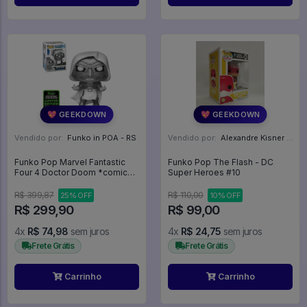
💖 GEEKDOWN
💖 GEEKDOWN
Vendido por:
Funko in POA - RS
Vendido por:
Alexandre Kisner - PR
Funko Pop Marvel Fantastic
Funko Pop The Flash - DC
Four 4 Doctor Doom *comic
Super Heroes #10
Con 2020 Emerald* 591 Doutor
Destino - Marvel #591
R$ 399,87
R$ 110,00
25% OFF
10% OFF
R$ 299,90
R$ 99,00
4x
R$ 74,98
sem juros
4x
R$ 24,75
sem juros
Frete Grátis
Frete Grátis
Carrinho
Carrinho