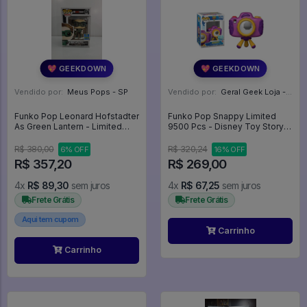
💖 GEEKDOWN
💖 GEEKDOWN
Vendido por:
Meus Pops - SP
Vendido por:
Geral Geek Loja - SP
Funko Pop Leonard Hofstadter
Funko Pop Snappy Limited
As Green Lantern - Limited
9500 Pcs - Disney Toy Story
Edition (caixa E Blister
#1718
Danificados) - The Big Bang
R$ 380,00
R$ 320,24
6% OFF
16% OFF
Theory #836
R$ 357,20
R$ 269,00
4x
R$ 89,30
sem juros
4x
R$ 67,25
sem juros
Frete Grátis
Frete Grátis
Aqui tem cupom
Carrinho
Carrinho