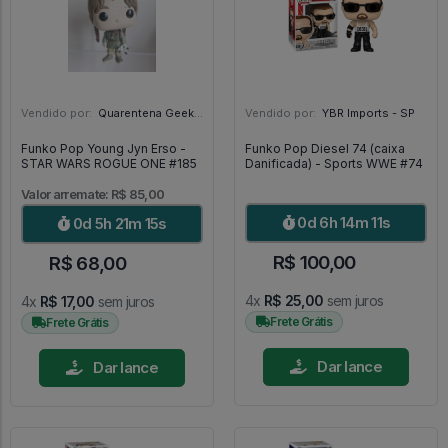
Vendido por:
Quarentena Geek Store - SP
Vendido por:
YBR Imports - SP
Funko Pop Young Jyn Erso -
Funko Pop Diesel 74 (caixa
STAR WARS ROGUE ONE #185
Danificada) - Sports WWE #74
Valor arremate: R$ 85,00
0d 6h 14m 9s
0d 5h 21m 13s
R$ 100,00
R$ 68,00
4x
R$ 25,00
sem juros
4x
R$ 17,00
sem juros
Frete Grátis
Frete Grátis
Dar lance
Dar lance