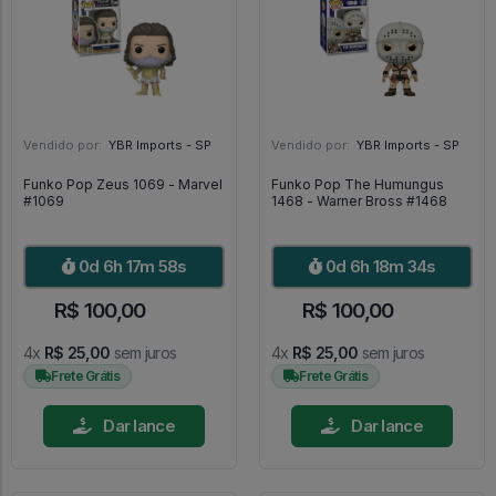
Vendido por:
YBR Imports - SP
Vendido por:
YBR Imports - SP
Funko Pop Zeus 1069 - Marvel
Funko Pop The Humungus
#1069
1468 - Warner Bross #1468
0d 6h 17m 56s
0d 6h 18m 32s
R$ 100,00
R$ 100,00
4x
R$ 25,00
sem juros
4x
R$ 25,00
sem juros
Frete Grátis
Frete Grátis
Dar lance
Dar lance