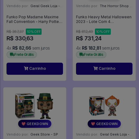
Vendido por:
Geral Geek Loja - SP
Vendido por:
The Horror Shop - Colecionáveis - MG
Funko Pop Madame Maxime
Funko Heavy Metal Halloween
Fall Convention - Harry Potter
2023 - Lote Com 4
#102
Personagens - Heavy Metal
Halloween 2023 #1
R$ 367,37
R$ 812,49
10% OFF
10% OFF
R$ 330,63
R$ 731,24
4x
R$ 82,66
sem juros
4x
R$ 182,81
sem juros
Frete Grátis
Frete Grátis
Carrinho
Carrinho
💖 GEEKDOWN
💖 GEEKDOWN
Vendido por:
Geek Store - SP
Vendido por:
Geral Geek Loja - SP