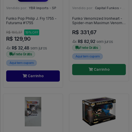
Vendido por:
YBR Imports - SP
Vendido por:
Capital Funkos - DF
Funko Pop Philip J. Fry 1755 -
Funko Venomized Ironheart -
Futurama #1755
Spider-man Maximun Venom
#842
R$ 331,67
R$ 160,37
19% OFF
R$ 129,90
4x
R$ 82,92
sem juros
4x
R$ 32,48
sem juros
Frete Grátis
Frete Grátis
Aqui tem cupom
Aqui tem cupom
Carrinho
Carrinho