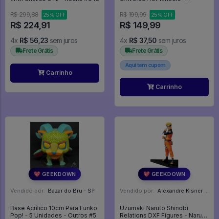
Masters Of The Universe
R$ 299,88
R$ 199,99
25% OFF
25% OFF
R$ 224,91
R$ 149,99
4x
R$ 56,23
sem juros
4x
R$ 37,50
sem juros
Frete Grátis
Frete Grátis
Aqui tem cupom
Carrinho
Carrinho
💖 GEEKDOWN
💖 GEEKDOWN
Vendido por:
Bazar do Bru - SP
Vendido por:
Alexandre Kisner - PR
Base Acrílico 10cm Para Funko
Uzumaki Naruto Shinobi
Pop! - 5 Unidades - Outros #5
Relations DXF Figures - Naruto