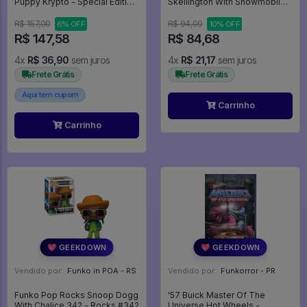
Puppy Krypto - Special Edition
Skellington With Snowmobile -
- Supergirl #633
The Nightmare Before
Christmas #104
R$ 157,00
R$ 94,09
6% OFF
10% OFF
R$ 147,58
R$ 84,68
4x
R$ 36,90
sem juros
4x
R$ 21,17
sem juros
Frete Grátis
Frete Grátis
Aqui tem cupom
Carrinho
Carrinho
💖 GEEKDOWN
💖 GEEKDOWN
Vendido por:
Funko in POA - RS
Vendido por:
Funkorror - PR
Funko Pop Rocks Snoop Dogg
'57 Buick Master Of The
With Chalice 342 - Rocks #342
Universe Hot Wheels -