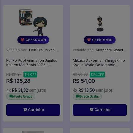
💖 GEEKDOWN
💖 GEEKDOWN
Vendido por:
Lolk Exclusives - SP
Vendido por:
Alexandre Kisner - PR
Funko Pop! Animation Jujutsu
Mikasa Ackerman Shingeki no
Kaisen Mai Zenin 1372 -
Kyojin World Collectable
Jujutsu Kaisen #1372
Figure Vol. 1 - Shingeki No
Kyoujin
R$ 131,87
R$ 60,00
5% OFF
10% OFF
R$ 125,28
R$ 54,00
4x
R$ 31,32
sem juros
4x
R$ 13,50
sem juros
Frete Grátis
Frete Grátis
Carrinho
Carrinho