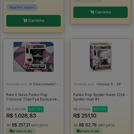
Aqui tem cupom
Carrinho
Carrinho
Vendido por:
O Colecionador - SP
Vendido por:
Vinicius S - SP
Raro E Novo Funko Pop
Funko Pop Spider Gwen 1224 -
Colossal Titan Fye Exclusive -
Spider-man #1
Attack On Titan #23
R$ 2.057,66
R$ 279,00
50% OFF
10% OFF
R$ 1.028,83
R$ 251,10
4x
R$ 257,21
sem juros
4x
R$ 62,78
sem juros
Frete Grátis
Frete Grátis