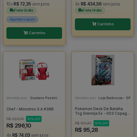
10x
R$ 72,35
sem juros
4x
R$ 434,56
sem juros
Frete Grátis
Frete Grátis
Aqui tem cupom
Carrinho
Carrinho
Vendido por:
Gustavo Pezzini - MG
Vendido por:
Loja Barbooza - SP
Pokemon Deck De Batalha
Chef - Monstros S.A #388
Tcg Greninja Ex - 003 Copag
60 Cartas - Pokemon
R$ 329,00
10% OFF
Estampas Ilustradas
R$ 105,87
10% OFF
R$ 296,10
R$ 95,28
4x
R$ 74,03
sem juros