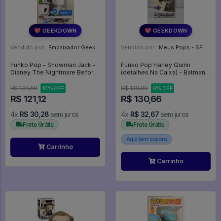
💖 GEEKDOWN
💖 GEEKDOWN
Vendido por:
Embaixador Geek - SP
Vendido por:
Meus Pops - SP
Funko Pop - Snowman Jack -
Funko Pop Harley Quinn
Disney The Nightmare Before
(detalhes Na Caixa) - Batman
Christmas #1417
Arkham Asylum #54
R$ 134,58
R$ 139,00
10% OFF
6% OFF
R$ 121,12
R$ 130,66
4x
R$ 30,28
sem juros
4x
R$ 32,67
sem juros
Frete Grátis
Frete Grátis
Aqui tem cupom
Carrinho
Carrinho