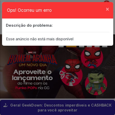
0
×
Ops! Ocorreu um erro
Login
| Entrar
Descrição do problema:
Minha Conta
Esse anúncio não está mais disponível
Geral GeekDown: Descontos imperdíveis e CASHBACK
para você aproveitar