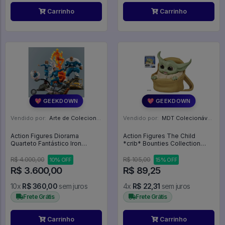
Carrinho
Carrinho
💖 GEEKDOWN
💖 GEEKDOWN
Vendido por:
Arte de Colecionar - RJ
Vendido por:
MDT Colecionáveis - DF
Action Figures Diorama
Action Figures The Child
Quarteto Fantástico Iron
*crib* Bounties Collection
Studios Fantastic Four -
Series 2 - Star Star Wars The
Quarteto Fantástico
Mandalorian
R$ 4.000,00
R$ 105,00
10% OFF
15% OFF
R$ 3.600,00
R$ 89,25
10x
R$ 360,00
sem juros
4x
R$ 22,31
sem juros
Frete Grátis
Frete Grátis
Carrinho
Carrinho