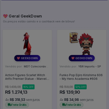
💖 Geral GeekDown
Os preços estão caindo e o cashback vem de bônus!
💖 GEEKDOWN
💖 GEEKDOWN
Vendido por:
MDT Colecionáveis - DF
Vendido por:
YBR Imports - SP
Action Figures Scarlet Witch
Funko Pop Eijiro Kirishima 606
Artfx Premier Statue - Marvel
- My Hero Academia #606
Universe
R$ 1.498,98
R$ 158,98
15% OFF
12% OFF
R$ 1.274,13
R$ 139,90
4x
R$ 318,53
sem juros
4x
R$ 34,98
sem juros
Frete Grátis
Frete Grátis