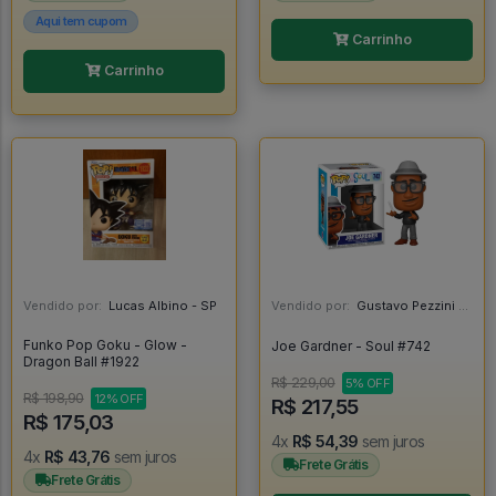
Aqui tem cupom
Carrinho
Carrinho
Vendido por:
Lucas Albino - SP
Vendido por:
Gustavo Pezzini - MG
Funko Pop Goku - Glow -
Joe Gardner - Soul #742
Dragon Ball #1922
R$ 229,00
5% OFF
R$ 198,90
12% OFF
R$ 217,55
R$ 175,03
4x
R$ 54,39
sem juros
4x
R$ 43,76
sem juros
Frete Grátis
Frete Grátis