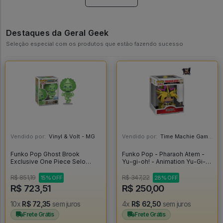
Destaques da Geral Geek
Seleção especial com os produtos que estão fazendo sucesso
Vendido por:
Vinyl & Volt - MG
Vendido por:
Time Machie Games | Nerd Store - SP
Funko Pop Ghost Brook
Funko Pop - Pharaoh Atem -
Exclusive One Piece Selo
Yu-gi-oh! - Animation Yu-Gi-
Chalice Collectibles Exclusive
Oh! #1059
Glow Chase - One Piece
R$ 851,19
R$ 347,22
15% OFF
28% OFF
#2325
R$ 723,51
R$ 250,00
10x
R$ 72,35
sem juros
4x
R$ 62,50
sem juros
Frete Grátis
Frete Grátis