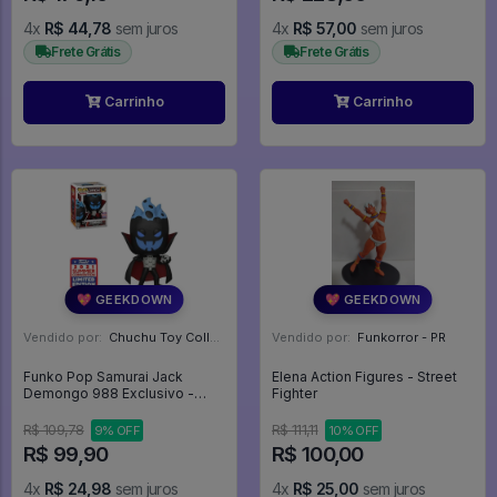
4x
R$ 44,78
sem juros
4x
R$ 57,00
sem juros
Frete Grátis
Frete Grátis
Carrinho
Carrinho
💖 GEEKDOWN
💖 GEEKDOWN
Vendido por:
Chuchu Toy Collection - SP
Vendido por:
Funkorror - PR
Funko Pop Samurai Jack
Elena Action Figures - Street
Demongo 988 Exclusivo -
Fighter
Samurai Jack #988
R$ 109,78
R$ 111,11
9% OFF
10% OFF
R$ 99,90
R$ 100,00
4x
R$ 24,98
sem juros
4x
R$ 25,00
sem juros