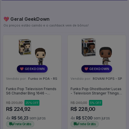
💖 Geral GeekDown
Os preços estão caindo e o cashback vem de bônus!
💖 GEEKDOWN
💖 GEEKDOWN
Vendido por:
Funko in POA - RS
Vendido por:
ROVANI POPS - SP
Funko Pop Television Friends
Funko Pop Ghostbuster Lucas
S6 Chandler Bing 1646 -
- Television Stranger Things
Television #1646
#548
R$ 299,89
R$ 240,00
25% OFF
5% OFF
R$ 224,92
R$ 228,00
4x
R$ 56,23
sem juros
4x
R$ 57,00
sem juros
Frete Grátis
Frete Grátis