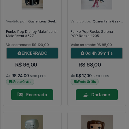
Vendido por:
Quarentena Geek Store - SP
Vendido por:
Quarentena Geek Store - SP
Funko Pop Disney Maleficent -
Funko Pop Rocks Selena -
Maleficent #627
POP Rocks #205
Valor arremate: R$ 120,00
Valor arremate: R$ 85,00
ENCERRADO
0d 4h 39m 9s
R$ 96,00
R$ 68,00
4x
R$ 24,00
sem juros
4x
R$ 17,00
sem juros
Frete Grátis
Frete Grátis
Encerrado
Dar lance