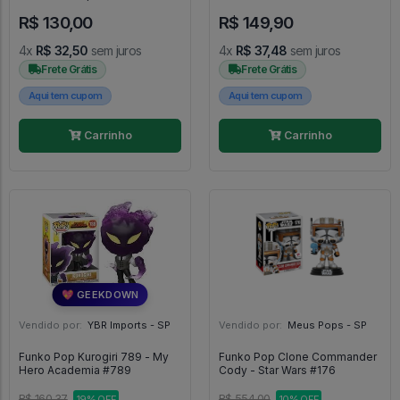
Marvel #547
R$ 130,00
R$ 149,90
4x
R$ 32,50
sem juros
4x
R$ 37,48
sem juros
Frete Grátis
Frete Grátis
Aqui tem cupom
Aqui tem cupom
Carrinho
Carrinho
💖 GEEKDOWN
Vendido por:
YBR Imports - SP
Vendido por:
Meus Pops - SP
Funko Pop Kurogiri 789 - My
Funko Pop Clone Commander
Hero Academia #789
Cody - Star Wars #176
R$ 160,37
R$ 554,00
19% OFF
10% OFF