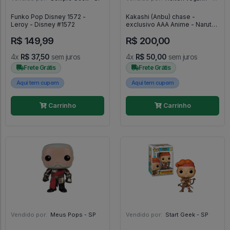
Funko Pop Disney 1572 -
Kakashi (Anbu) chase -
Leroy - Disney #1572
exclusivo AAA Anime - Naruto
Shippuden #994
R$ 149,99
R$ 200,00
4x
R$ 37,50
sem juros
4x
R$ 50,00
sem juros
Frete Grátis
Frete Grátis
Aqui tem cupom
Aqui tem cupom
Carrinho
Carrinho
Vendido por:
Meus Pops - SP
Vendido por:
Start Geek - SP