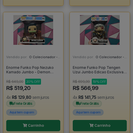
Vendido por:
O Colecionador - SP
Vendido por:
O Colecionador - SP
Enorme Funko Pop Nezuko
Enorme Funko Pop Tengen
Kamado Jumbo - Demon
Uzui Jumbo Edicao Exclusiva
Slayer #1892
Target Con - Demon Slayer
#1801
R$ 649,00
R$ 699,99
20% OFF
19% OFF
R$ 519,20
R$ 566,99
4x
R$ 129,80
sem juros
4x
R$ 141,75
sem juros
Frete Grátis
Frete Grátis
Aqui tem cupom
Aqui tem cupom
Carrinho
Carrinho