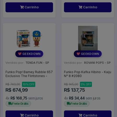
Carrinho
Carrinho
💖 GEEKDOWN
💖 GEEKDOWN
Vendido por:
TENDA FUN - SP
Vendido por:
ROVANI POPS - SP
Funko Pop! Barney Rubble 657
Funko Pop Kafka Hibino - Kaiju
Exclusivo The Flintstones -
N° 8 #2080
R$ 749,99
R$ 145,00
10% OFF
5% OFF
R$ 674,99
R$ 137,75
4x
R$ 168,75
sem juros
4x
R$ 34,44
sem juros
Frete Grátis
Frete Grátis
Carrinho
Carrinho