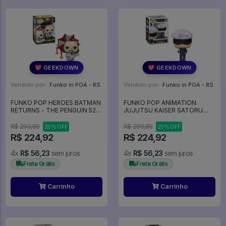
💖 GEEKDOWN
💖 GEEKDOWN
Vendido por:
Funko in POA - RS
Vendido por:
Funko in POA - RS
FUNKO POP HEROES BATMAN
FUNKO POP ANIMATION
RETURNS - THE PENGUIN 529
JUJUTSU KAISER SATORU
- Heroes DC #529
GOJO 1114 - Animation #1114
R$ 299,89
R$ 299,89
25% OFF
25% OFF
R$ 224,92
R$ 224,92
4x
R$ 56,23
sem juros
4x
R$ 56,23
sem juros
Frete Grátis
Frete Grátis
Carrinho
Carrinho