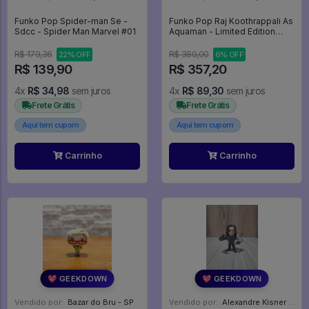
Funko Pop Spider-man Se -
Funko Pop Raj Koothrappali As
Sdcc - Spider Man Marvel #01
Aquaman - Limited Edition
(caixa Danificada) - The Big
Bang Theory #832
R$ 179,36
R$ 380,00
22% OFF
6% OFF
R$ 139,90
R$ 357,20
4x
R$ 34,98
sem juros
4x
R$ 89,30
sem juros
Frete Grátis
Frete Grátis
Aqui tem cupom
Aqui tem cupom
Carrinho
Carrinho
💖 GEEKDOWN
💖 GEEKDOWN
Vendido por:
Bazar do Bru - SP
Vendido por:
Alexandre Kisner - PR