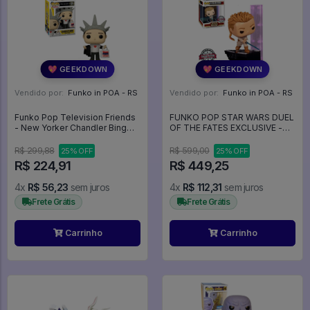
💖 GEEKDOWN
💖 GEEKDOWN
Vendido por:
Funko in POA - RS
Vendido por:
Funko in POA - RS
Funko Pop Television Friends
FUNKO POP STAR WARS DUEL
- New Yorker Chandler Bing
OF THE FATES EXCLUSIVE -
1276 - Television #1276
OBI-WAN KENOBI 507
(DELUXE) - Star Wars #507
R$ 299,88
R$ 599,00
25% OFF
25% OFF
R$ 224,91
R$ 449,25
4x
R$ 56,23
sem juros
4x
R$ 112,31
sem juros
Frete Grátis
Frete Grátis
Carrinho
Carrinho