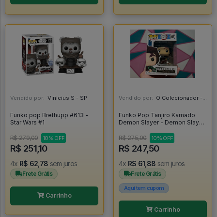
Vendido por:
Vinicius S - SP
Vendido por:
O Colecionador - SP
Funko pop Brethupp #613 -
Funko Pop Tanjiro Kamado
Star Wars #1
Demon Slayer - Demon Slayer
#867
R$ 279,00
R$ 275,00
10% OFF
10% OFF
R$ 251,10
R$ 247,50
4x
R$ 62,78
sem juros
4x
R$ 61,88
sem juros
Frete Grátis
Frete Grátis
Aqui tem cupom
Carrinho
Carrinho