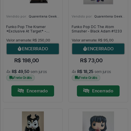
Vendido por:
Quarentena Geek Store - SP
Vendido por:
Quarentena Geek Store - SP
Funko Pop The Kramer
Funko Pop DC The Atom
*Exclusive At Target* -
Smasher - Black Adam #1233
Seinfeld #1102
Valor arremate: R$ 250,00
Valor arremate: R$ 95,00
ENCERRADO
ENCERRADO
R$ 198,00
R$ 73,00
4x
R$ 49,50
sem juros
4x
R$ 18,25
sem juros
Frete Grátis
Frete Grátis
Encerrado
Encerrado