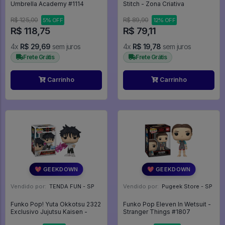
Umbrella Academy #1114
Stitch - Zona Criativa
R$ 125,00
R$ 89,90
5% OFF
12% OFF
R$ 118,75
R$ 79,11
4x
R$ 29,69
sem juros
4x
R$ 19,78
sem juros
Frete Grátis
Frete Grátis
Carrinho
Carrinho
💖 GEEKDOWN
💖 GEEKDOWN
Vendido por:
TENDA FUN - SP
Vendido por:
Pugeek Store - SP
Funko Pop! Yuta Okkotsu 2322
Funko Pop Eleven In Wetsuit -
Exclusivo Jujutsu Kaisen -
Stranger Things #1807