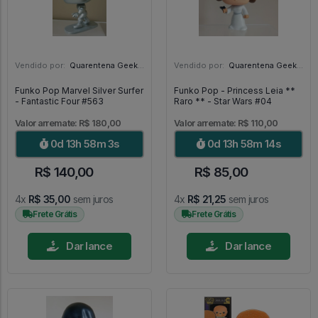
Vendido por:
Quarentena Geek Store - SP
Vendido por:
Quarentena Geek Store - SP
Funko Pop Marvel Silver Surfer
Funko Pop - Princess Leia **
- Fantastic Four #563
Raro ** - Star Wars #04
Valor arremate: R$ 180,00
Valor arremate: R$ 110,00
0d 13h 58m 1s
0d 13h 58m 12s
R$ 140,00
R$ 85,00
4x
R$ 35,00
sem juros
4x
R$ 21,25
sem juros
Frete Grátis
Frete Grátis
Dar lance
Dar lance