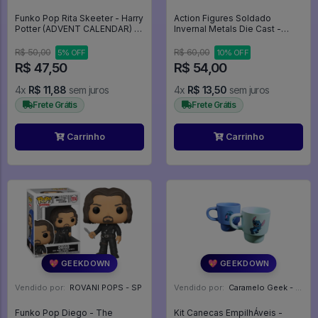
Funko Pop Rita Skeeter - Harry
Action Figures Soldado
Potter (ADVENT CALENDAR) -
Invernal Metals Die Cast -
Harry Potter #00
Capitão América: Guerra Civil
R$ 50,00
R$ 60,00
5% OFF
10% OFF
R$ 47,50
R$ 54,00
4x
R$ 11,88
sem juros
4x
R$ 13,50
sem juros
Frete Grátis
Frete Grátis
Carrinho
Carrinho
💖 GEEKDOWN
💖 GEEKDOWN
Vendido por:
ROVANI POPS - SP
Vendido por:
Caramelo Geek - DF
Funko Pop Diego - The
Kit Canecas EmpilhÁveis -