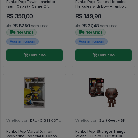
Funko Pop Tywin Lannister
Funko Pop! Disney Hercules -
(sem Caixa) - Game Of
Hercules with Bow - Funko
Thrones #17
POP! #1666
R$ 350,00
R$ 149,90
4x
R$ 87,50
sem juros
4x
R$ 37,48
sem juros
Frete Grátis
Frete Grátis
Aqui tem cupom
Aqui tem cupom
Carrinho
Carrinho
Vendido por:
BRUNO GEEK STORE - ES
Vendido por:
Start Geek - SP
Funko Pop Marvel X-men
Funko Pop! Stranger Things -
Wolverine Especial 80 Anos -
Vecna - Funko POP! #1806