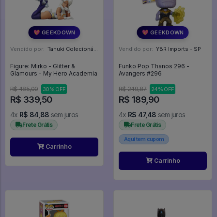
💖 GEEKDOWN
💖 GEEKDOWN
Vendido por:
Tanuki Colecionáveis - SP
Vendido por:
YBR Imports - SP
Figure: Mirko - Glitter &
Funko Pop Thanos 296 -
Glamours - My Hero Academia
Avangers #296
R$ 485,00
R$ 249,87
30% OFF
24% OFF
R$ 339,50
R$ 189,90
4x
R$ 84,88
sem juros
4x
R$ 47,48
sem juros
Frete Grátis
Frete Grátis
Aqui tem cupom
Carrinho
Carrinho