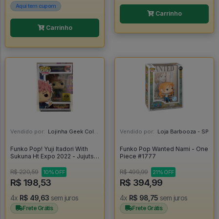
Aqui tem cupom
Carrinho
Carrinho
Vendido por:
Lojinha Geek Colecionáveis - DF
Vendido por:
Loja Barbooza - SP
Funko Pop! Yuji Itadori With
Funko Pop Wanted Nami - One
Sukuna Ht Expo 2022 - Jujutsu
Piece #1777
Kaisen #1152
R$ 220,59
R$ 499,99
10% OFF
21% OFF
R$ 198,53
R$ 394,99
4x
R$ 49,63
sem juros
4x
R$ 98,75
sem juros
Frete Grátis
Frete Grátis