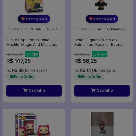
💖 GEEKDOWN
💖 GEEKDOWN
Vendido por:
ROVANI POPS - SP
Vendido por:
Artigos Miranda - RJ
Funko Pop Lemon Irvine -
Action Figures Busto do
Mashle: Magic And Muscles
Batman em Resina - Batman
#2186
R$ 155,00
R$ 75,00
5% OFF
25% OFF
R$ 147,25
R$ 56,25
4x
R$ 36,81
sem juros
4x
R$ 14,06
sem juros
Frete Grátis
Frete Grátis
Carrinho
Carrinho