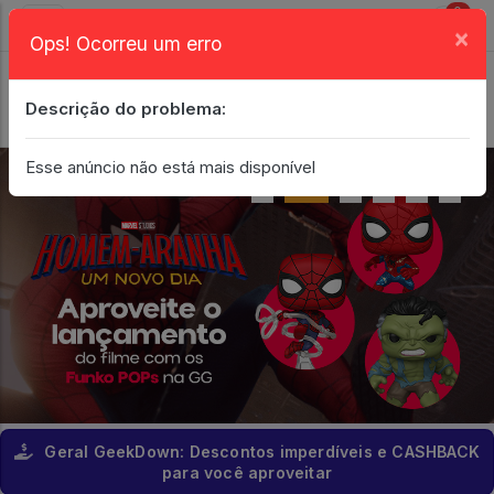
0
×
Ops! Ocorreu um erro
Login
| Entrar
Descrição do problema:
Minha Conta
Esse anúncio não está mais disponível
Geral GeekDown: Descontos imperdíveis e CASHBACK
para você aproveitar