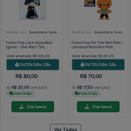
Vendido por:
Quarentena Geek Store - SP
Vendido por:
Quarentena Geek Store - SP
Funko Pop Luke Skywalker
Funko Pop Pin The Wolf Man -
(glow) - Star Wars The
Universal Monsters #08
Mandalorian #501
Valor arremate: R$ 100,00
Valor arremate: R$ 90,00
0d 13h 58m 22s
0d 13h 58m 32s
R$ 80,00
R$ 70,00
4x
R$ 20,00
sem juros
4x
R$ 17,50
sem juros
Frete Grátis
Frete Grátis
Dar lance
Dar lance
Ver Todos