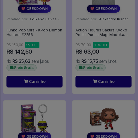
💖 GEEKDOWN
💖 GEEKDOWN
Vendido por:
Lolk Exclusives - SP
Vendido por:
Alexandre Kisner - PR
Funko Pop Mira - KPop Demon
Action Figures Sakura Kyoko
Hunters #2256
Petit - Puella Magi Madoka
Magica
R$ 150,00
R$ 70,00
5% OFF
10% OFF
R$ 142,50
R$ 63,00
4x
R$ 35,63
sem juros
4x
R$ 15,75
sem juros
Frete Grátis
Frete Grátis
Carrinho
Carrinho
💖 GEEKDOWN
💖 GEEKDOWN