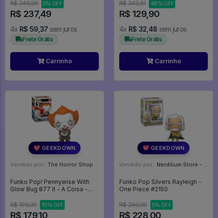
R$ 249,99
R$ 249,81
5% OFF
48% OFF
R$ 237,49
R$ 129,90
4x
R$ 59,37
sem juros
4x
R$ 32,48
sem juros
Frete Grátis
Frete Grátis
Carrinho
Carrinho
💖 GEEKDOWN
💖 GEEKDOWN
Vendido por:
The Horror Shop - Colecionáveis - MG
Vendido por:
Nerdilium Store - SP
Funko Pop! Pennywise With
Funko Pop Silvers Rayleigh -
Glow Bug 877 It - A Coisa -
One Piece #2150
FUNKO POP #877
R$ 199,00
R$ 240,00
10% OFF
5% OFF
R$ 179,10
R$ 228,00