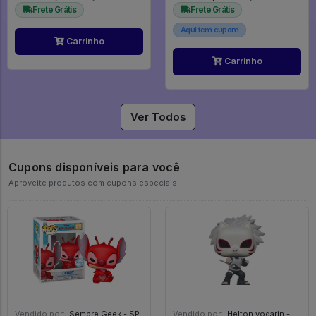
Frete Grátis
Frete Grátis
Aqui tem cupom
Carrinho
Carrinho
Ver Todos
Cupons disponíveis para você
Aproveite produtos com cupons especiais
Vendido por:
Sempre Geek - SP
Vendido por:
Helton vogarin - SP