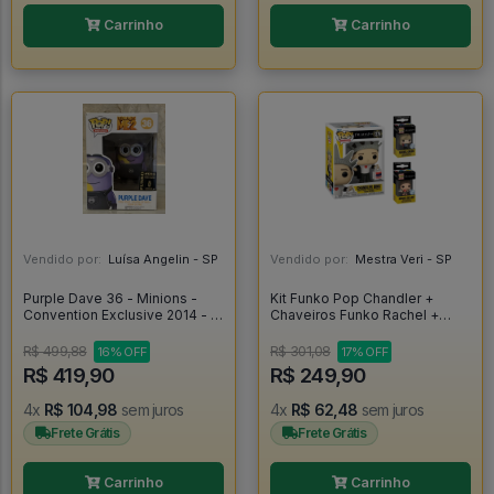
Carrinho
Carrinho
Vendido por:
Luísa Angelin - SP
Vendido por:
Mestra Veri - SP
Purple Dave 36 - Minions -
Kit Funko Pop Chandler +
Convention Exclusive 2014 - -
Chaveiros Funko Rachel +
Despicable Me 2 #36
Mônica - Friends #1276
R$ 499,88
R$ 301,08
16% OFF
17% OFF
R$ 419,90
R$ 249,90
4x
R$ 104,98
sem juros
4x
R$ 62,48
sem juros
Frete Grátis
Frete Grátis
Carrinho
Carrinho