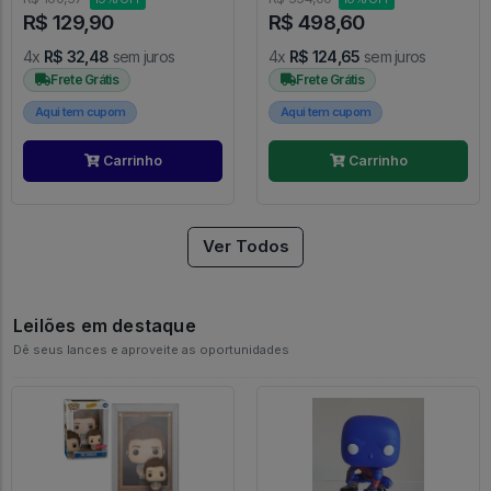
R$ 129,90
R$ 498,60
4x
R$ 32,48
sem juros
4x
R$ 124,65
sem juros
Frete Grátis
Frete Grátis
Aqui tem cupom
Aqui tem cupom
Carrinho
Carrinho
Ver Todos
Leilões em destaque
Dê seus lances e aproveite as oportunidades