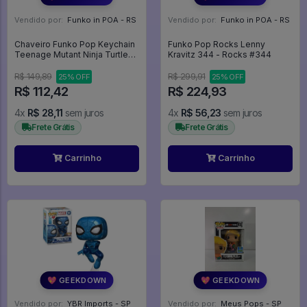
Vendido por:
Funko in POA - RS
Vendido por:
Funko in POA - RS
Chaveiro Funko Pop Keychain
Funko Pop Rocks Lenny
Teenage Mutant Ninja Turtles:
Kravitz 344 - Rocks #344
Mutant Mayhem - Donatello
(72329) Pizza Tartarugas Ninja
R$ 149,89
R$ 299,91
25% OFF
25% OFF
- Animation
R$ 112,42
R$ 224,93
4x
R$ 28,11
sem juros
4x
R$ 56,23
sem juros
Frete Grátis
Frete Grátis
Carrinho
Carrinho
💖 GEEKDOWN
💖 GEEKDOWN
Vendido por:
YBR Imports - SP
Vendido por:
Meus Pops - SP