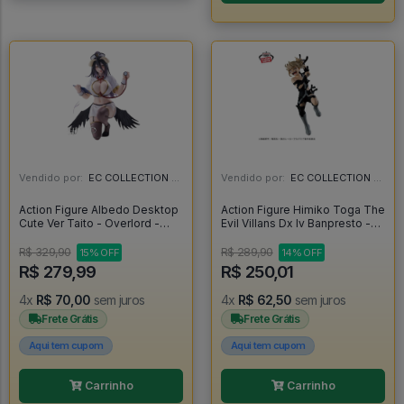
Vendido por:
EC COLLECTION - SP
Vendido por:
EC COLLECTION - SP
Action Figure Albedo Desktop
Action Figure Himiko Toga The
Cute Ver Taito - Overlord -
Evil Villans Dx Iv Banpresto -
Overlord
My Hero Academia
R$ 329,90
R$ 289,90
15% OFF
14% OFF
R$ 279,99
R$ 250,01
4x
R$ 70,00
sem juros
4x
R$ 62,50
sem juros
Frete Grátis
Frete Grátis
Aqui tem cupom
Aqui tem cupom
Carrinho
Carrinho