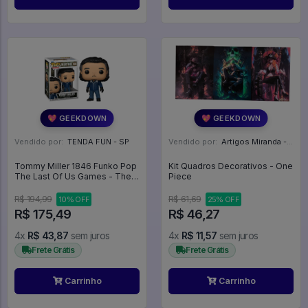
💖 GEEKDOWN
💖 GEEKDOWN
Vendido por:
TENDA FUN - SP
Vendido por:
Artigos Miranda - RJ
Tommy Miller 1846 Funko Pop
Kit Quadros Decorativos - One
The Last Of Us Games - The
Piece
Last Of Us - #1846 - Funko
Pop - #1846 - FUNKO POP
R$ 194,99
R$ 61,69
10% OFF
25% OFF
#1846
R$ 175,49
R$ 46,27
4x
R$ 43,87
sem juros
4x
R$ 11,57
sem juros
Frete Grátis
Frete Grátis
Carrinho
Carrinho