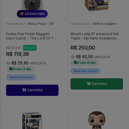
💖 GEEKDOWN
Vendido por:
Meus Pops - SP
Vendido por:
Helton vogarin - SP
Funko Pop Frodo Baggins
Mount Lady 6" exclusiva Hot
(sem Caixa) - The Lord Of The
Topic - My Hero Academia
Rings #444
#612
R$ 250,00
R$ 127,00
6% OFF
R$ 119,38
4x
R$ 62,50
sem juros
4x
R$ 29,85
sem juros
Frete Grátis
Frete Grátis
Aqui tem cupom
Aqui tem cupom
Carrinho
Carrinho