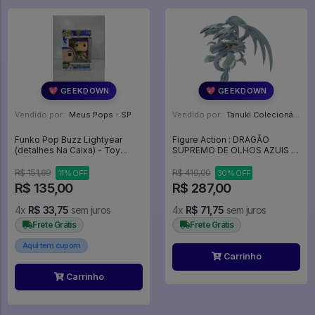
💖 GEEKDOWN
💖 GEEKDOWN
Vendido por:
Meus Pops - SP
Vendido por:
Tanuki Colecionáveis - SP
Funko Pop Buzz Lightyear
Figure Action : DRAGÃO
(detalhes Na Caixa) - Toy
SUPREMO DE OLHOS AZUIS -
Story 5 #1712
EQUAL ARTS - Yu-Gi-Oh!
R$ 151,69
R$ 410,00
11% OFF
30% OFF
R$ 135,00
R$ 287,00
4x
R$ 33,75
sem juros
4x
R$ 71,75
sem juros
Frete Grátis
Frete Grátis
Aqui tem cupom
Carrinho
Carrinho