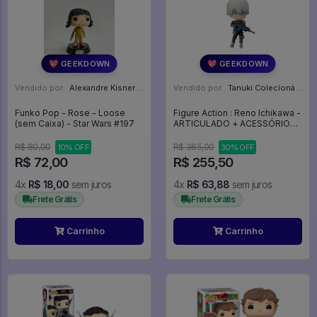
💖 GEEKDOWN
💖 GEEKDOWN
Vendido por:
Alexandre Kisner - PR
Vendido por:
Tanuki Colecionáveis - SP
Funko Pop - Rose - Loose
Figure Action : Reno Ichikawa -
(sem Caixa) - Star Wars #197
ARTICULADO + ACESSÓRIOS -
Kaiju N° 8
R$ 80,00
R$ 365,00
10% OFF
30% OFF
R$ 72,00
R$ 255,50
4x
R$ 18,00
sem juros
4x
R$ 63,88
sem juros
Frete Grátis
Frete Grátis
Carrinho
Carrinho