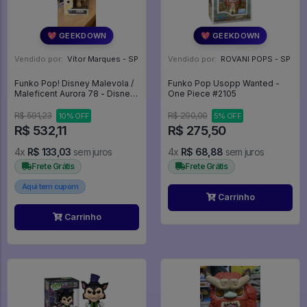
💖 GEEKDOWN
💖 GEEKDOWN
Vendido por:
Vítor Marques - SP
Vendido por:
ROVANI POPS - SP
Funko Pop! Disney Malevola /
Funko Pop Usopp Wanted -
Maleficent Aurora 78 - Disney
One Piece #2105
#78
R$ 591,23
R$ 290,00
10% OFF
5% OFF
R$ 532,11
R$ 275,50
4x
R$ 133,03
sem juros
4x
R$ 68,88
sem juros
Frete Grátis
Frete Grátis
Aqui tem cupom
Carrinho
Carrinho