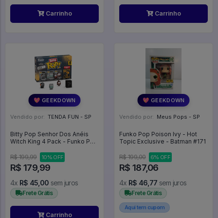
Carrinho
Carrinho
💖 GEEKDOWN
💖 GEEKDOWN
Vendido por:
TENDA FUN - SP
Vendido por:
Meus Pops - SP
Bitty Pop Senhor Dos Anéis
Funko Pop Poison Ivy - Hot
Witch King 4 Pack - Funko Pop
Topic Exclusive - Batman #171
Bitty - #4 - Funko Pop - #4 -
FUNKO POP #4
R$ 199,99
R$ 199,00
10% OFF
6% OFF
R$ 179,99
R$ 187,06
4x
R$ 45,00
sem juros
4x
R$ 46,77
sem juros
Frete Grátis
Frete Grátis
Aqui tem cupom
Carrinho