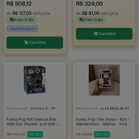
R$ 508,12
R$ 324,00
4x
R$ 127,03
sem juros
4x
R$ 81,00
sem juros
Frete Grátis
Frete Grátis
Aqui tem cupom
Carrinho
Carrinho
Vendido por:
Vinicius S - SP
Vendido por:
José Maria da Silva Junior - AL
Funko Pop Nft! Silence Bob
Funko Pop The Vision - 824 -
With Gas Vinyele -pcs 999 -
Wandavision - Marvel - Visão -
Jay E Silent Bob #1
Vingadores - Wandavision
#824
R$ 1.100,00
R$ 113,64
15% OFF
25% OFF