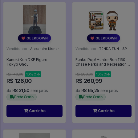
💖 GEEKDOWN
💖 GEEKDOWN
Vendido por:
Alexandre Kisner - PR
Vendido por:
TENDA FUN - SP
Kaneki Ken DXF Figure -
Funko Pop! Hunter Ron 1150
Tokyo Ghoul
Chase Parks and Recreation
Exclusivo -
R$ 140,00
R$ 289,99
10% OFF
10% OFF
R$ 126,00
R$ 260,99
4x
R$ 31,50
sem juros
4x
R$ 65,25
sem juros
Frete Grátis
Frete Grátis
Carrinho
Carrinho