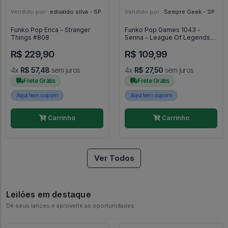
Vendido por:
edivaldo silva - SP
Vendido por:
Sempre Geek - SP
Funko Pop Erica - Stranger
Funko Pop Games 1043 -
Things #808
Senna - League Of Legends
#1043
R$ 229,90
R$ 109,99
4x
R$ 57,48
sem juros
4x
R$ 27,50
sem juros
Frete Grátis
Frete Grátis
Aqui tem cupom
Aqui tem cupom
Carrinho
Carrinho
Ver Todos
Leilões em destaque
Dê seus lances e aproveite as oportunidades