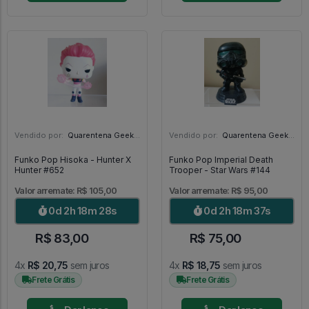
Vendido por:
Quarentena Geek Store - SP
Vendido por:
Quarentena Geek Store - SP
Funko Pop Hisoka - Hunter X
Funko Pop Imperial Death
Hunter #652
Trooper - Star Wars #144
Valor arremate: R$ 105,00
Valor arremate: R$ 95,00
0d 2h 18m 26s
0d 2h 18m 35s
R$ 83,00
R$ 75,00
4x
R$ 20,75
sem juros
4x
R$ 18,75
sem juros
Frete Grátis
Frete Grátis