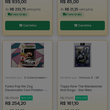
R$ 935,00
R$ 85,00
4x
R$ 233,75
sem juros
4x
R$ 21,25
sem juros
Frete Grátis
Frete Grátis
Carrinho
Carrinho
Vendido por:
O Colecionador - SP
Vendido por:
Vinicius S - SP
Funko Pop Rei Zog
Topps Now The Mandalorian
Desencanto Com Protetor -
And Grogu - Star Wars
Disenchantment #594
R$ 310,00
R$ 179,00
18% OFF
10% OFF
R$ 254,20
R$ 161,10