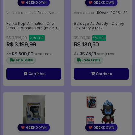
💖 GEEKDOWN
💖 GEEKDOWN
Vendido por:
Lolk Exclusives - SP
Vendido por:
ROVANI POPS - SP
Funko Pop! Animation: One
Bullseye As Woody - Disney
Piece: Roronoa Zoro (le 3,500)
Toy Story #1722
(funko Royalty Edition) - One
Piece #2178
R$ 3.999,99
R$ 190,00
20% OFF
5% OFF
R$ 3.199,99
R$ 180,50
4x
R$ 800,00
sem juros
4x
R$ 45,13
sem juros
Frete Grátis
Frete Grátis
Carrinho
Carrinho
💖 GEEKDOWN
💖 GEEKDOWN