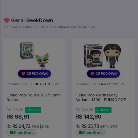
💖 Geral GeekDown
Os preços estão caindo e o cashback vem de bônus!
💖 GEEKDOWN
💖 GEEKDOWN
Vendido por:
TENDA FUN - SP
Vendido por:
Geek Store - SP
Funko Pop! Rouge 1057 Sonic
Funko Pop Wednesday
Games -
Addams 1309 - FUNKO POP
#1309
R$ 109,90
R$ 246,38
10% OFF
42% OFF
R$ 98,91
R$ 142,90
4x
R$ 24,73
sem juros
4x
R$ 35,73
sem juros
Frete Grátis
Frete Grátis