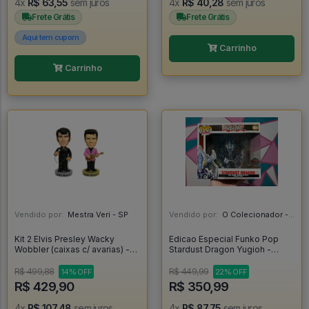
4x
R$ 63,55
sem juros
4x
R$ 40,28
sem juros
Frete Grátis
Frete Grátis
Aqui tem cupom
Carrinho
Carrinho
Vendido por:
Mestra Veri - SP
Vendido por:
O Colecionador - SP
Kit 2 Elvis Presley Wacky
Edicao Especial Funko Pop
Wobbler (caixas c/ avarias) -
Stardust Dragon Yugioh -
Elvis Presley
Yugioh #1064
R$ 499,88
R$ 449,99
14% OFF
22% OFF
R$ 429,90
R$ 350,99
4x
R$ 107,48
sem juros
4x
R$ 87,75
sem juros