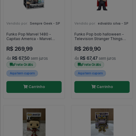
Vendido por:
Sempre Geek - SP
Vendido por:
edivaldo silva - SP
Funko Pop Marvel 1480 -
Funko Pop bob halloween -
Capitao America - Marvel
Television Stranger Things
#1480
#643
R$ 269,99
R$ 269,90
4x
R$ 67,50
sem juros
4x
R$ 67,47
sem juros
Frete Grátis
Frete Grátis
Aqui tem cupom
Aqui tem cupom
Carrinho
Carrinho