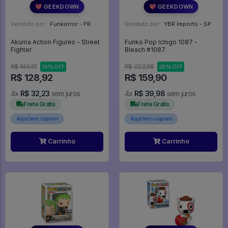
💖 GEEKDOWN
💖 GEEKDOWN
Vendido por:
Funkorror - PR
Vendido por:
YBR Imports - SP
Akuma Action Figures - Street
Funko Pop Ichigo 1087 -
Fighter
Bleach #1087
R$ 149,91
R$ 222,08
14% OFF
28% OFF
R$ 128,92
R$ 159,90
4x
R$ 32,23
sem juros
4x
R$ 39,98
sem juros
Frete Grátis
Frete Grátis
Aqui tem cupom
Aqui tem cupom
Carrinho
Carrinho