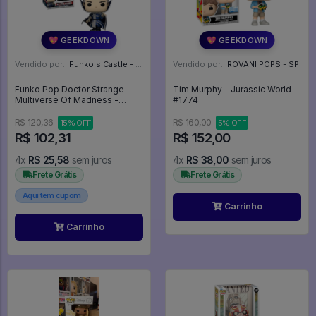
💖 GEEKDOWN
💖 GEEKDOWN
Vendido por:
Funko's Castle - SP
Vendido por:
ROVANI POPS - SP
Funko Pop Doctor Strange
Tim Murphy - Jurassic World
Multiverse Of Madness -
#1774
Supreme Strange - Marvel
Studios #1005
R$ 120,36
R$ 160,00
15% OFF
5% OFF
R$ 102,31
R$ 152,00
4x
R$ 25,58
sem juros
4x
R$ 38,00
sem juros
Frete Grátis
Frete Grátis
Aqui tem cupom
Carrinho
Carrinho