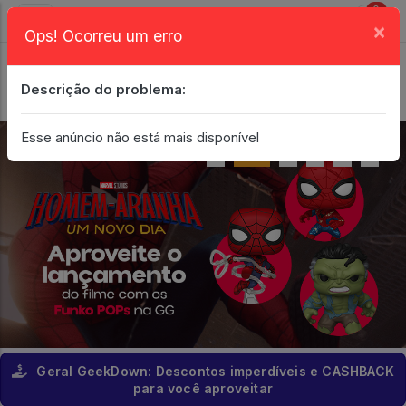
0
×
Ops! Ocorreu um erro
Login
| Entrar
Descrição do problema:
Minha Conta
Esse anúncio não está mais disponível
Geral GeekDown: Descontos imperdíveis e CASHBACK
para você aproveitar