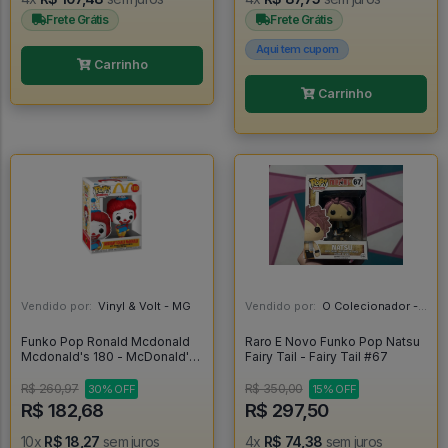
Frete Grátis
Frete Grátis
Aqui tem cupom
Carrinho
Carrinho
Vendido por:
Vinyl & Volt - MG
Vendido por:
O Colecionador - SP
Funko Pop Ronald Mcdonald
Raro E Novo Funko Pop Natsu
Mcdonald's 180 - McDonald's
Fairy Tail - Fairy Tail #67
#180
R$ 260,97
R$ 350,00
30% OFF
15% OFF
R$ 182,68
R$ 297,50
10x
R$ 18,27
sem juros
4x
R$ 74,38
sem juros