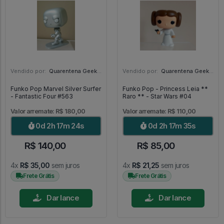
Vendido por:
Quarentena Geek Store - SP
Vendido por:
Quarentena Geek Store - SP
Funko Pop Marvel Silver Surfer
Funko Pop - Princess Leia **
- Fantastic Four #563
Raro ** - Star Wars #04
Valor arremate: R$ 180,00
Valor arremate: R$ 110,00
0d 2h 17m 22s
0d 2h 17m 33s
R$ 140,00
R$ 85,00
4x
R$ 35,00
sem juros
4x
R$ 21,25
sem juros
Frete Grátis
Frete Grátis
Dar lance
Dar lance