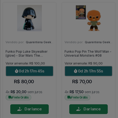
Vendido por:
Quarentena Geek Store - SP
Vendido por:
Quarentena Geek Store - SP
Funko Pop Luke Skywalker
Funko Pop Pin The Wolf Man -
(glow) - Star Wars The
Universal Monsters #08
Mandalorian #501
Valor arremate: R$ 100,00
Valor arremate: R$ 90,00
0d 2h 17m 43s
0d 2h 17m 53s
R$ 80,00
R$ 70,00
4x
R$ 20,00
sem juros
4x
R$ 17,50
sem juros
Frete Grátis
Frete Grátis
Dar lance
Dar lance