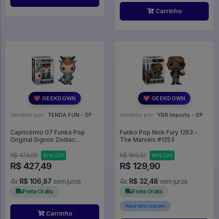
Carrinho
💖 GEEKDOWN
💖 GEEKDOWN
Vendido por:
TENDA FUN - SP
Vendido por:
YBR Imports - SP
Capricórnio 07 Funko Pop
Funko Pop Nick Fury 1253 -
Original Signos Zodiac
The Marvels #1253
Exclusivo Funko Shop
Capricorn - Signos - #7 -
R$ 474,99
R$ 160,37
10% OFF
19% OFF
Funko Pop - #7 - FUNKO POP
R$ 427,49
R$ 129,90
#7
4x
R$ 106,87
sem juros
4x
R$ 32,48
sem juros
Frete Grátis
Frete Grátis
Aqui tem cupom
Carrinho