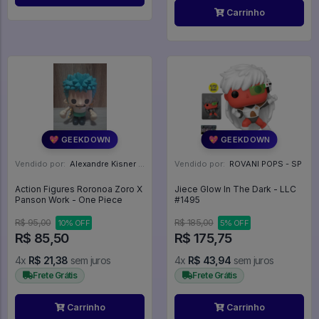
Carrinho
💖 GEEKDOWN
💖 GEEKDOWN
Vendido por:
Alexandre Kisner - PR
Vendido por:
ROVANI POPS - SP
Action Figures Roronoa Zoro X
Jiece Glow In The Dark - LLC
Panson Work - One Piece
#1495
R$ 95,00
R$ 185,00
10% OFF
5% OFF
R$ 85,50
R$ 175,75
4x
R$ 21,38
sem juros
4x
R$ 43,94
sem juros
Frete Grátis
Frete Grátis
Carrinho
Carrinho