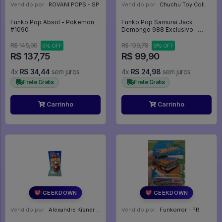
Vendido por:
ROVANI POPS - SP
Vendido por:
Chuchu Toy Collection - SP
Funko Pop Absol - Pokemon
Funko Pop Samurai Jack
#1090
Demongo 988 Exclusivo -
Samurai Jack #988
R$ 145,00
R$ 109,78
5% OFF
9% OFF
R$ 137,75
R$ 99,90
4x
R$ 34,44
sem juros
4x
R$ 24,98
sem juros
Frete Grátis
Frete Grátis
Carrinho
Carrinho
💖 GEEKDOWN
💖 GEEKDOWN
Vendido por:
Alexandre Kisner - PR
Vendido por:
Funkorror - PR