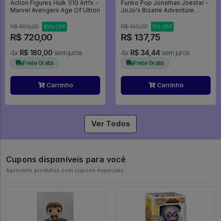
Action Figures Hulk 1/10 Artfx -
Funko Pop Jonathan Joestar -
Marvel Avengers Age Of Ultron
JoJo's Bizarre Adventure
#2265
R$ 800,00
R$ 145,00
10% OFF
5% OFF
R$ 720,00
R$ 137,75
4x
R$ 180,00
sem juros
4x
R$ 34,44
sem juros
Frete Grátis
Frete Grátis
Carrinho
Carrinho
Ver Todos
Cupons disponíveis para você
Aproveite produtos com cupons especiais