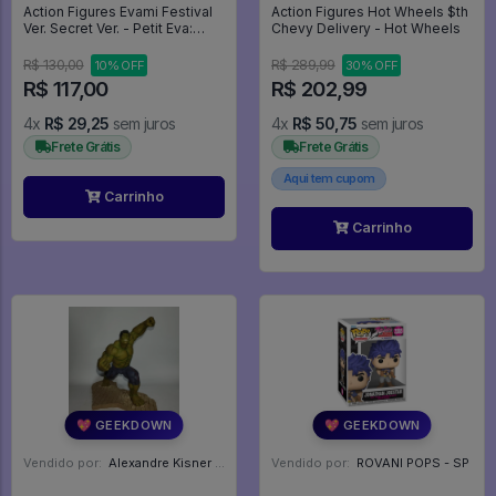
Action Figures Evami Festival
Action Figures Hot Wheels $th
Ver. Secret Ver. - Petit Eva:
Chevy Delivery - Hot Wheels
Evangelion@School
R$ 130,00
R$ 289,99
10% OFF
30% OFF
R$ 117,00
R$ 202,99
4x
R$ 29,25
sem juros
4x
R$ 50,75
sem juros
Frete Grátis
Frete Grátis
Aqui tem cupom
Carrinho
Carrinho
💖 GEEKDOWN
💖 GEEKDOWN
Vendido por:
Alexandre Kisner - PR
Vendido por:
ROVANI POPS - SP