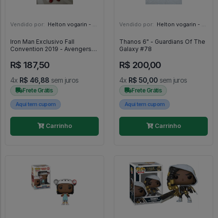
Vendido por:
Helton vogarin - SP
Vendido por:
Helton vogarin - SP
Iron Man Exclusivo Fall
Thanos 6" - Guardians Of The
Convention 2019 - Avengers
Galaxy #78
Endgame #529
R$ 187,50
R$ 200,00
4x
R$ 46,88
sem juros
4x
R$ 50,00
sem juros
Frete Grátis
Frete Grátis
Aqui tem cupom
Aqui tem cupom
Carrinho
Carrinho