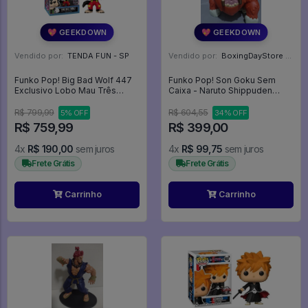
💖 GEEKDOWN
💖 GEEKDOWN
Vendido por:
TENDA FUN - SP
Vendido por:
BoxingDayStore - GO
Funko Pop! Big Bad Wolf 447
Funko Pop! Son Goku Sem
Exclusivo Lobo Mau Três
Caixa - Naruto Shippuden
Porquinhos NFT Legendary
#1549
1739 pcs Villains Disney -
R$ 799,99
R$ 604,55
5% OFF
34% OFF
R$ 759,99
R$ 399,00
4x
R$ 190,00
sem juros
4x
R$ 99,75
sem juros
Frete Grátis
Frete Grátis
Carrinho
Carrinho