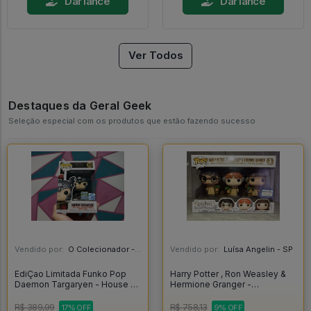
Dar lance
Dar lance
Ver Todos
Destaques da Geral Geek
Seleção especial com os produtos que estão fazendo sucesso
Vendido por:
O Colecionador - SP
Vendido por:
Luísa Angelin - SP
EdiÇao Limitada Funko Pop
Harry Potter , Ron Weasley &
Daemon Targaryen - House Of
Hermione Granger -
The Dragon #11
Herbology - Exclusivo Barnes
& Noble - - Harry Potter #03
R$ 389,99
R$ 758,13
17% OFF
9% OFF