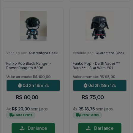
Vendido por:
Quarentena Geek Store - SP
Vendido por:
Quarentena Geek Store - SP
Funko Pop Black Ranger -
Funko Pop - Darth Vader **
Power Rangers #396
Raro ** - Star Wars #01
Valor arremate: R$ 100,00
Valor arremate: R$ 95,00
0d 2h 18m 5s
0d 2h 18m 15s
R$ 80,00
R$ 75,00
4x
R$ 20,00
sem juros
4x
R$ 18,75
sem juros
Frete Grátis
Frete Grátis
Dar lance
Dar lance