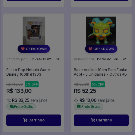
💖 GEEKDOWN
💖 GEEKDOWN
Vendido por:
ROVANI POPS - SP
Vendido por:
Bazar do Bru - SP
Funko Pop Nebula Wade -
Base Acrílico 10cm Para Funko
Disney 100th #1363
Pop! - 5 Unidades - Outros #5
R$ 140,00
R$ 55,00
5% OFF
5% OFF
R$ 133,00
R$ 52,25
4x
R$ 33,25
sem juros
4x
R$ 13,06
sem juros
Frete Grátis
Frete Grátis
Carrinho
Carrinho