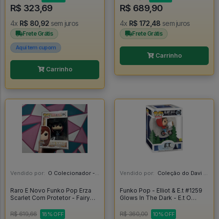
R$ 323,69
R$ 689,90
4x
R$ 80,92
sem juros
4x
R$ 172,48
sem juros
Frete Grátis
Frete Grátis
Aqui tem cupom
Carrinho
Carrinho
Vendido por:
O Colecionador - SP
Vendido por:
Coleção do Davi - RJ
Raro E Novo Funko Pop Erza
Funko Pop - Elliot & E.t #1259
Scarlet Com Protetor - Fairy
Glows In The Dark - E.t O
Tail #284
Extraterrestre - E.T Extra
Terrestre #1259
R$ 619,66
R$ 360,00
18% OFF
10% OFF