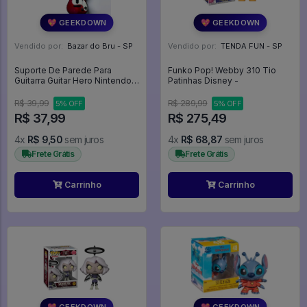
💖 GEEKDOWN
💖 GEEKDOWN
Vendido por:
Bazar do Bru - SP
Vendido por:
TENDA FUN - SP
Suporte De Parede Para
Funko Pop! Webby 310 Tio
Guitarra Guitar Hero Nintendo
Patinhas Disney -
Wii/wii U/ps3/ps4/ Xbox 360 /
One - Expositor
R$ 39,99
R$ 289,99
5% OFF
5% OFF
R$ 37,99
R$ 275,49
4x
R$ 9,50
sem juros
4x
R$ 68,87
sem juros
Frete Grátis
Frete Grátis
Carrinho
Carrinho
💖 GEEKDOWN
💖 GEEKDOWN