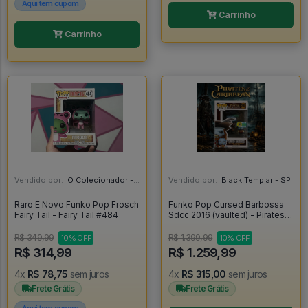
Aqui tem cupom
Carrinho
Carrinho
Vendido por:
O Colecionador - SP
Vendido por:
Black Templar - SP
Raro E Novo Funko Pop Frosch
Funko Pop Cursed Barbossa
Fairy Tail - Fairy Tail #484
Sdcc 2016 (vaulted) - Pirates
Of The Caribbean #208
R$ 349,99
R$ 1.399,99
10% OFF
10% OFF
R$ 314,99
R$ 1.259,99
4x
R$ 78,75
sem juros
4x
R$ 315,00
sem juros
Frete Grátis
Frete Grátis