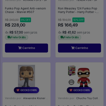
Vendido por:
ROVANI POPS - SP
Vendido por:
TENDA FUN - SP
Funko Pop Agent Anti-venom
Ron Weasley 124 Funko Pop
Chase - Marvel #507
Harry Potter - Harry Potter -
#124 - Funko Pop - #124 -
FUNKO POP #124
R$ 240,00
R$ 184,99
5% OFF
10% OFF
R$ 228,00
R$ 166,49
4x
R$ 57,00
sem juros
4x
R$ 41,62
sem juros
Frete Grátis
Frete Grátis
Carrinho
Carrinho
💖 GEEKDOWN
💖 GEEKDOWN
Vendido por:
Alexandre Kisner - PR
Vendido por:
Chuchu Toy Collection - SP