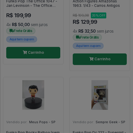
Funko Pop The Office 1047 -
Action Figures Amazonas
Jan Levinson - The Office
1963. 1/43 - Carros Antigos
#1047
R$ 199,99
R$ 199,98
35% OFF
R$ 129,99
4x
R$ 50,00
sem juros
Frete Grátis
4x
R$ 32,50
sem juros
Frete Grátis
Aqui tem cupom
Aqui tem cupom
Carrinho
Carrinho
Vendido por:
Meus Pops - SP
Vendido por:
Sempre Geek - SP
Funko Pop Rocky Balboa (sem
Funko Pop Dc 222 - Supergirl -