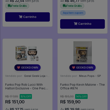
4x
R$ 22,54
sem juros
4x
R$ 46,77
sem juros
Frete Grátis
Frete Grátis
Aqui tem cupom
Carrinho
Carrinho
💖 GEEKDOWN
💖 GEEKDOWN
Vendido por:
Geral Geek Loja - SP
Vendido por:
Meus Pops - SP
Funko Pop Rob Lucci With
Funko Pop Kevin Malone - The
Hattori Exclusive - One Piece
Office #874
#1997
R$ 177,65
R$ 185,93
15% OFF
14% OFF
R$ 151,00
R$ 159,90
4x
R$ 37,75
sem juros
4x
R$ 39,98
sem juros