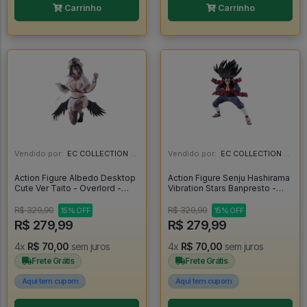
Carrinho
Carrinho
Vendido por:
EC COLLECTION - SP
Vendido por:
EC COLLECTION - SP
Action Figure Albedo Desktop
Action Figure Senju Hashirama
Cute Ver Taito - Overlord -
Vibration Stars Banpresto -
Overlord
Naruto - Naruto Shippuden
R$ 329,90
R$ 329,90
15% OFF
15% OFF
R$ 279,99
R$ 279,99
4x
R$ 70,00
sem juros
4x
R$ 70,00
sem juros
Frete Grátis
Frete Grátis
Aqui tem cupom
Aqui tem cupom