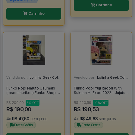
Aqui tem cupom
Carrinho
Carrinho
Vendido por:
Lojinha Geek Colecionáveis - DF
Vendido por:
Lojinha Geek Colecionáveis - DF
Funko Pop! Naruto Uzumaki
Funko Pop! Yuji Itadori With
(rasenshuriken) Funko Shop!
Sukuna Ht Expo 2022 - Jujutsu
Glow - Naruto Shippuden
Kaisen #1152
#1318
R$ 200,00
R$ 220,59
5% OFF
10% OFF
R$ 190,00
R$ 198,53
4x
R$ 47,50
sem juros
4x
R$ 49,63
sem juros
Frete Grátis
Frete Grátis