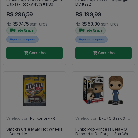
Caixa) - Rocky 45th #1180
DC #222
R$ 296,59
R$ 199,99
4x
R$ 74,15
sem juros
4x
R$ 50,00
sem juros
Frete Grátis
Frete Grátis
Aqui tem cupom
Aqui tem cupom
Carrinho
Carrinho
Vendido por:
Funkorror - PR
Vendido por:
BRUNO GEEK STORE - ES
Smokin Grille M&M Hot Wheels
Funko Pop Princesa Leia - O
- General Mills
Despertar Da Força - Star Wars