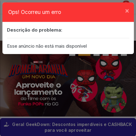
0
×
Ops! Ocorreu um erro
Login
| Entrar
Descrição do problema:
Minha Conta
Esse anúncio não está mais disponível
Geral GeekDown: Descontos imperdíveis e CASHBACK
para você aproveitar