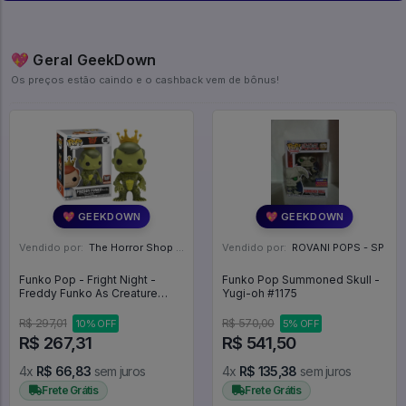
💖 Geral GeekDown
Os preços estão caindo e o cashback vem de bônus!
💖 GEEKDOWN
💖 GEEKDOWN
Vendido por:
The Horror Shop - Colecionáveis - MG
Vendido por:
ROVANI POPS - SP
Funko Pop - Fright Night -
Funko Pop Summoned Skull -
Freddy Funko As Creature
Yugi-oh #1175
From The Black Lagoon -
FUNKO FRIGHT NIGHT #1
R$ 297,01
R$ 570,00
10% OFF
5% OFF
R$ 267,31
R$ 541,50
4x
R$ 66,83
sem juros
4x
R$ 135,38
sem juros
Frete Grátis
Frete Grátis