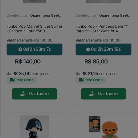
Vendido por:
Quarentena Geek Store - SP
Vendido por:
Quarentena Geek Store - SP
Funko Pop Marvel Silver Surfer
Funko Pop - Princess Leia **
- Fantastic Four #563
Raro ** - Star Wars #04
Valor arremate: R$ 180,00
Valor arremate: R$ 110,00
0d 2h 23m 6s
0d 2h 23m 16s
R$ 140,00
R$ 85,00
4x
R$ 35,00
sem juros
4x
R$ 21,25
sem juros
Frete Grátis
Frete Grátis
Dar lance
Dar lance