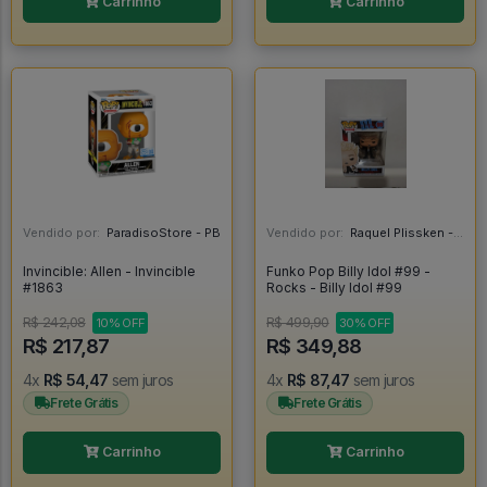
Carrinho
Carrinho
Vendido por:
ParadisoStore - PB
Vendido por:
Raquel Plissken - SP
Invincible: Allen - Invincible
Funko Pop Billy Idol #99 -
#1863
Rocks - Billy Idol #99
R$ 242,08
R$ 499,90
10% OFF
30% OFF
R$ 217,87
R$ 349,88
4x
R$ 54,47
sem juros
4x
R$ 87,47
sem juros
Frete Grátis
Frete Grátis
Carrinho
Carrinho