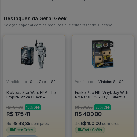
Destaques da Geral Geek
Seleção especial com os produtos que estão fazendo sucesso
Vendido por:
Start Geek - SP
Vendido por:
Vinicius S - SP
Blokees Star Wars EPV: The
Funko Pop Nft! Vinyl: Jay With
Empire Strikes Back -
No Pans -73 - Jay E Silent Bob
Stormtrooper - Blokees
#1
R$ 194,90
R$ 500,00
10% OFF
20% OFF
R$ 175,41
R$ 400,00
4x
R$ 43,85
sem juros
4x
R$ 100,00
sem juros
Frete Grátis
Frete Grátis