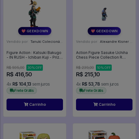
💖 GEEKDOWN
💖 GEEKDOWN
Vendido por:
Tanuki Colecionáveis - SP
Vendido por:
Alexandre Kisner - PR
Figure Action : Katsuki Bakugo
Action Figure Sasuke Uchiha
- IN RUSH - Ichiban Kuji - Prize
Chess Piece Collection R
B - My Hero Academia
Naruto Shippuden Megahouse
- Naruto Shippuden
R$ 595,00
R$ 239,00
30% OFF
10% OFF
R$ 416,50
R$ 215,10
4x
R$ 104,13
sem juros
4x
R$ 53,78
sem juros
Frete Grátis
Frete Grátis
Carrinho
Carrinho