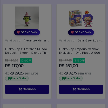
💖 GEEKDOWN
💖 GEEKDOWN
Vendido por:
Alexandre Kisner - PR
Vendido por:
Geral Geek Loja - SP
Funko Pop O Estranho Mundo
Funko Pop Emporio Ivankov
De Jack - Shock - Disney The
Exclusive - One Piece #1906
Nightmare Before Christmas
#407
R$ 130,00
R$ 177,65
10% OFF
15% OFF
R$ 117,00
R$ 151,00
4x
R$ 29,25
sem juros
4x
R$ 37,75
sem juros
Frete Grátis
Frete Grátis
Carrinho
Carrinho