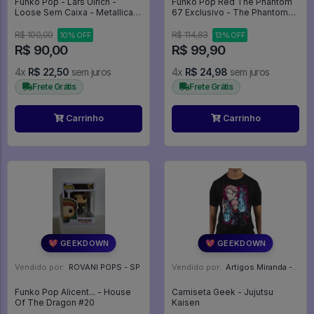
Funko Pop - Lars Ulrich -
Funko Pop Red The Phantom
Loose Sem Caixa - Metallica
67 Exclusivo - The Phantom
#58
#67
R$ 100,00
R$ 114,83
10% OFF
13% OFF
R$ 90,00
R$ 99,90
4x
R$ 22,50
sem juros
4x
R$ 24,98
sem juros
Frete Grátis
Frete Grátis
Carrinho
Carrinho
💖 GEEKDOWN
💖 GEEKDOWN
Vendido por:
ROVANI POPS - SP
Vendido por:
Artigos Miranda - RJ
Funko Pop Alicent... - House
Camiseta Geek - Jujutsu
Of The Dragon #20
Kaisen