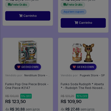
Frete Grátis
Frete Grátis
Aqui tem cupom
Carrinho
Carrinho
💖 GEEKDOWN
💖 GEEKDOWN
Vendido por:
Nerdilium Store - SP
Vendido por:
Pugeek Store - SP
Funko Pop One Piece Brook -
Funko Soda Rudoplh * Aberta
One Piece #2147
* - Rudolph The Red-Nosed
Reindeer #00
R$ 130,00
R$ 129,29
5% OFF
15% OFF
R$ 123,50
R$ 109,90
4x
R$ 30,88
sem juros
4x
R$ 27,48
sem juros