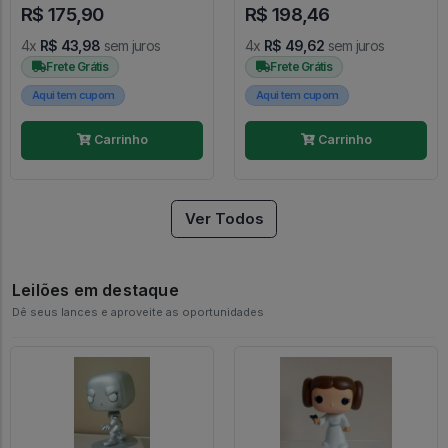
R$ 175,90
R$ 198,46
4x
R$ 43,98
sem juros
4x
R$ 49,62
sem juros
Frete Grátis
Frete Grátis
Aqui tem cupom
Aqui tem cupom
Carrinho
Carrinho
Ver Todos
Leilões em destaque
Dê seus lances e aproveite as oportunidades