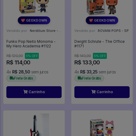
💖 GEEKDOWN
💖 GEEKDOWN
Vendido por:
Nerdilium Store - SP
Vendido por:
ROVANI POPS - SP
Funko Pop Neito Monoma -
Dwight Schrute - The Office
My Hero Academia #1122
#1171
R$ 120,00
R$ 140,00
5% OFF
5% OFF
R$ 114,00
R$ 133,00
4x
R$ 28,50
sem juros
4x
R$ 33,25
sem juros
Frete Grátis
Frete Grátis
Carrinho
Carrinho