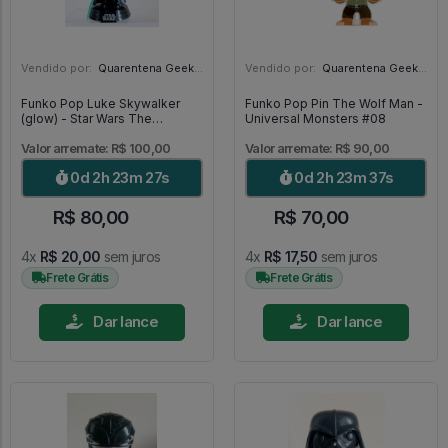
Vendido por:
Quarentena Geek Store - SP
Vendido por:
Quarentena Geek Store - SP
Funko Pop Luke Skywalker
Funko Pop Pin The Wolf Man -
(glow) - Star Wars The
Universal Monsters #08
Mandalorian #501
Valor arremate: R$ 100,00
Valor arremate: R$ 90,00
0d 2h 23m 26s
0d 2h 23m 36s
R$ 80,00
R$ 70,00
4x
R$ 20,00
sem juros
4x
R$ 17,50
sem juros
Frete Grátis
Frete Grátis
Dar lance
Dar lance