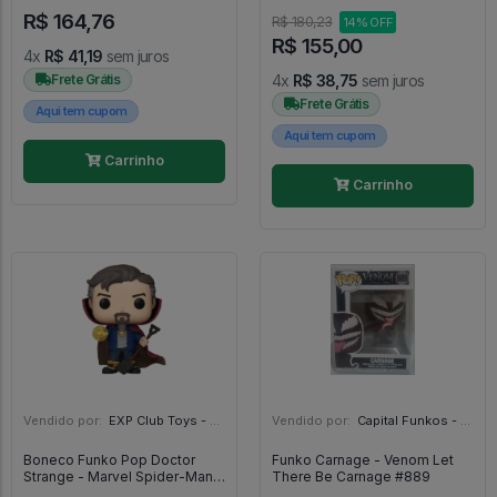
- Star Wars #80
R$ 164,76
R$ 180,23
14% OFF
R$ 155,00
4x
R$ 41,19
sem juros
Frete Grátis
4x
R$ 38,75
sem juros
Frete Grátis
Aqui tem cupom
Aqui tem cupom
Carrinho
Carrinho
Vendido por:
EXP Club Toys - SP
Vendido por:
Capital Funkos - DF
Boneco Funko Pop Doctor
Funko Carnage - Venom Let
Strange - Marvel Spider-Man
There Be Carnage #889
No Way Home #912