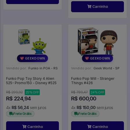
Carrinho
💖 GEEKDOWN
💖 GEEKDOWN
Vendido por:
Funko in POA - RS
Vendido por:
Geek World - SP
Funko Pop Toy Story 4 Alien
Funko Pop Will - Stranger
525- Promo150 - Disney #525
Things #426
R$ 299,92
R$ 789,47
25% OFF
24% OFF
R$ 224,94
R$ 600,00
4x
R$ 56,24
sem juros
4x
R$ 150,00
sem juros
Frete Grátis
Frete Grátis
Carrinho
Carrinho