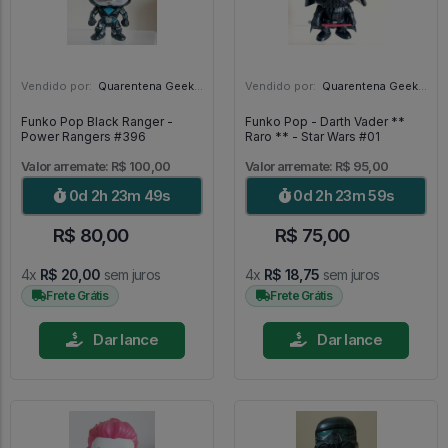
Vendido por:
Quarentena Geek Store - SP
Vendido por:
Quarentena Geek Store - SP
Funko Pop Black Ranger -
Funko Pop - Darth Vader **
Power Rangers #396
Raro ** - Star Wars #01
Valor arremate: R$ 100,00
Valor arremate: R$ 95,00
0d 2h 23m 48s
0d 2h 23m 58s
R$ 80,00
R$ 75,00
4x
R$ 20,00
sem juros
4x
R$ 18,75
sem juros
Frete Grátis
Frete Grátis
Dar lance
Dar lance