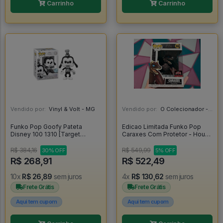
Carrinho
Carrinho
Vendido por:
Vinyl & Volt - MG
Vendido por:
O Colecionador - SP
Funko Pop Goofy Pateta
Edicao Limitada Funko Pop
Disney 100 1310 [Target
Caraxes Com Protetor - House
Exclusive] - Disney #1310
Of The Dragon #10
R$ 384,16
R$ 549,99
30% OFF
5% OFF
R$ 268,91
R$ 522,49
10x
R$ 26,89
sem juros
4x
R$ 130,62
sem juros
Frete Grátis
Frete Grátis
Aqui tem cupom
Aqui tem cupom