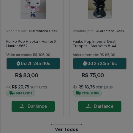
Vendido por:
Quarentena Geek Store - SP
Vendido por:
Quarentena Geek Store - SP
Funko Pop Hisoka - Hunter X
Funko Pop Imperial Death
Hunter #652
Trooper - Star Wars #144
Valor arremate: R$ 105,00
Valor arremate: R$ 95,00
0d 2h 24m 9s
0d 2h 24m 18s
R$ 83,00
R$ 75,00
4x
R$ 20,75
sem juros
4x
R$ 18,75
sem juros
Frete Grátis
Frete Grátis
Dar lance
Dar lance
Ver Todos