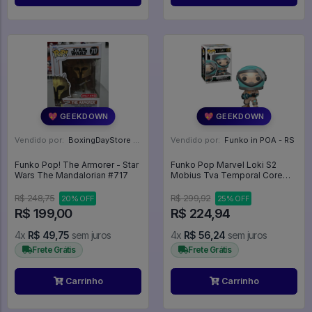
💖 GEEKDOWN
💖 GEEKDOWN
Vendido por:
BoxingDayStore - GO
Vendido por:
Funko in POA - RS
Funko Pop! The Armorer - Star
Funko Pop Marvel Loki S2
Wars The Mandalorian #717
Mobius Tva Temporal Core
Suit 1313 - Marvel #1313
R$ 248,75
R$ 299,92
20% OFF
25% OFF
R$ 199,00
R$ 224,94
4x
R$ 49,75
sem juros
4x
R$ 56,24
sem juros
Frete Grátis
Frete Grátis
Carrinho
Carrinho