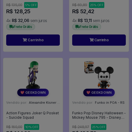
R$ 135,00
R$ 69,89
5% OFF
25% OFF
R$ 128,25
R$ 52,42
4x
R$ 32,06
sem juros
4x
R$ 13,11
sem juros
Frete Grátis
Frete Grátis
Carrinho
Carrinho
💖 GEEKDOWN
💖 GEEKDOWN
Vendido por:
Alexandre Kisner - PR
Vendido por:
Funko in POA - RS
Action Figures Joker Q Posket
Funko Pop Disney Halloween -
- Suicide Squad
Mickey Mouse 795 - Disney
#795
R$ 160,00
R$ 248,97
10% OFF
25% OFF