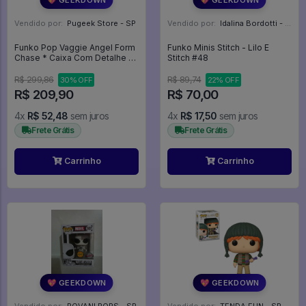
Vendido por:
Pugeek Store - SP
Vendido por:
Idalina Bordotti - SP
Funko Pop Vaggie Angel Form
Funko Minis Stitch - Lilo E
Chase * Caixa Com Detalhe *
Stitch #48
- Hazbin Hotel #2240
R$ 299,86
R$ 89,74
30% OFF
22% OFF
R$ 209,90
R$ 70,00
4x
R$ 52,48
sem juros
4x
R$ 17,50
sem juros
Frete Grátis
Frete Grátis
Carrinho
Carrinho
💖 GEEKDOWN
💖 GEEKDOWN