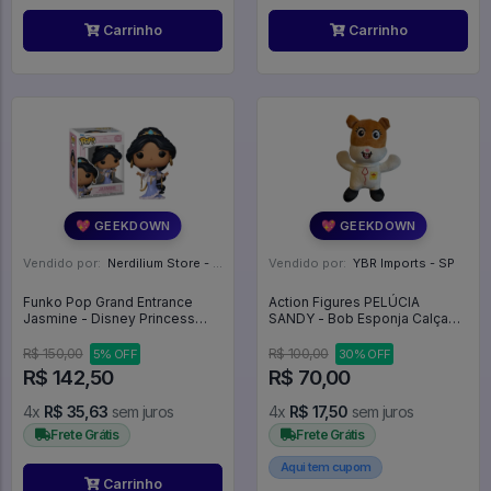
Carrinho
Carrinho
💖 GEEKDOWN
💖 GEEKDOWN
Vendido por:
Nerdilium Store - SP
Vendido por:
YBR Imports - SP
Funko Pop Grand Entrance
Action Figures PELÚCIA
Jasmine - Disney Princess
SANDY - Bob Esponja Calça
#1738
Quadrada
R$ 150,00
R$ 100,00
5% OFF
30% OFF
R$ 142,50
R$ 70,00
4x
R$ 35,63
sem juros
4x
R$ 17,50
sem juros
Frete Grátis
Frete Grátis
Aqui tem cupom
Carrinho