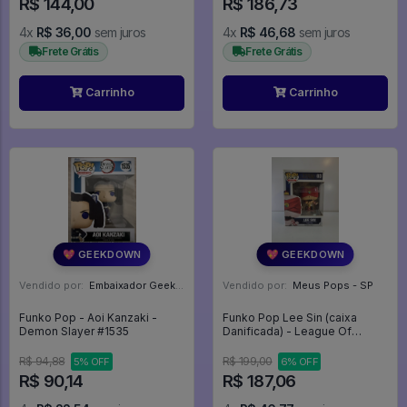
R$ 144,00
R$ 186,73
4x
R$ 36,00
sem juros
4x
R$ 46,68
sem juros
Frete Grátis
Frete Grátis
Carrinho
Carrinho
💖 GEEKDOWN
💖 GEEKDOWN
Vendido por:
Embaixador Geek - SP
Vendido por:
Meus Pops - SP
Funko Pop - Aoi Kanzaki -
Funko Pop Lee Sin (caixa
Demon Slayer #1535
Danificada) - League Of
Legends #3
R$ 94,88
R$ 199,00
5% OFF
6% OFF
R$ 90,14
R$ 187,06