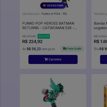
💖 GEEKDOWN
Vendido por:
Funko in POA - RS
Vendido 
FUNKO POP HEROES BATMAN
Bandai
RETURNS - CATWOMAN 528 -
sogekin
Heroes DC #528
One Pi
R$ 299,89
R$ 2.000
25% OFF
R$ 224,92
R$ 1.6
4x
R$ 56,23
sem juros
Frete Grátis
10x
R$ 1
Carrinho