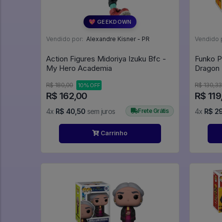
💖 GEEKDOWN
Vendido por:
Alexandre Kisner - PR
Vendido 
Action Figures Midoriya Izuku Bfc -
Funko P
My Hero Academia
R$ 180,00
R$ 130,33
10% OFF
R$ 162,00
R$ 119
4x
R$ 40,50
sem juros
Frete Grátis
4x
R$ 2
Carrinho