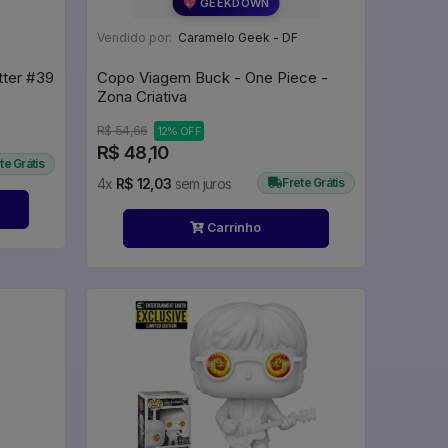
💖 GEEKDOWN
Vendido por:
Caramelo Geek - DF
Dolores Umbridge - Harry Potter #39
Copo Viagem Buck - One Piece -
Zona Criativa
R$ 54,66
12% OFF
R$ 48,10
te Grátis
4x
R$ 12,03
sem juros
Frete Grátis
Carrinho