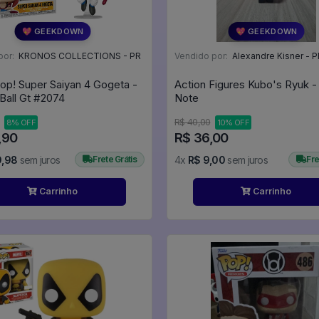
💖 GEEKDOWN
💖 GEEKDOWN
por:
KRONOS COLLECTIONS - PR
Vendido por:
Alexandre Kisner - P
op! Super Saiyan 4 Gogeta -
Action Figures Kubo's Ryuk -
Dragon Ball Gt #2074
Note
R$ 40,00
8% OFF
10% OFF
,90
R$ 36,00
9,98
sem juros
Frete Grátis
4x
R$ 9,00
sem juros
Fre
Carrinho
Carrinho