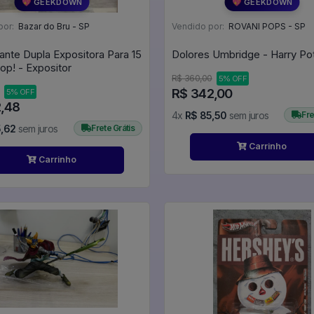
💖 GEEKDOWN
💖 GEEKDOWN
por:
Bazar do Bru - SP
Vendido por:
ROVANI POPS - SP
tante Dupla Expositora Para 15
op! - Expositor
R$ 360,00
5% OFF
R$ 342,00
5% OFF
2,48
4x
R$ 85,50
sem juros
Fre
5,62
sem juros
Frete Grátis
Carrinho
Carrinho