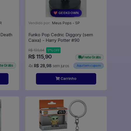
💖 GEEKDOWN
R
Vendido por:
Meus Pops - SP
 Death
Funko Pop Cedric Diggory (sem
Caixa) - Harry Potter #90
R$ 139,64
17% OFF
R$ 115,90
Frete Grátis
te Grátis
4x
R$ 28,98
sem juros
Aqui tem cupom
Carrinho