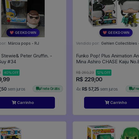
💖 GEEKDOWN
💖 GEEKDOWN
por:
Márcia pops - RJ
Vendido por:
Gehlen Collectibles 
 Stewie& Peter Gruffin. -
Funko Pop! Plus Animation An
Family Guy #34
Mina Ashiro CHASE Kaiju No.8 #20
- Kaiju Nº8 #2083
8
R$ 260,23
40% OFF
12% OFF
9,99
R$ 229,00
,50
sem juros
Frete Grátis
4x
R$ 57,25
sem juros
Fre
Carrinho
Carrinho