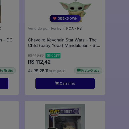
💖 GEEKDOWN
O
Vendido por:
Funko in POA - RS
rn - DC
Chaveiro Keychain Star Wars - The
Child (baby Yoda) Mandalorian - Star
Wars
R$ 149,89
25% OFF
R$ 112,42
te Grátis
4x
R$ 28,11
sem juros
Frete Grátis
Carrinho