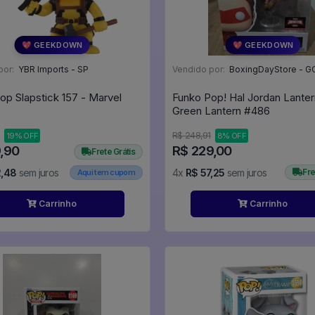
💖 GEEKDOWN
💖 GEEKDOWN
por:
YBR Imports - SP
Vendido por:
BoxingDayStore - G
op Slapstick 157 - Marvel
Funko Pop! Hal Jordan Lante
Green Lantern #486
R$ 248,91
19% OFF
8% OFF
9,90
R$ 229,00
Frete Grátis
2,48
sem juros
4x
R$ 57,25
sem juros
Fre
Aqui tem cupom
Carrinho
Carrinho