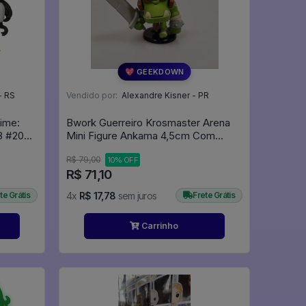
💖 GEEKDOWN
- RS
Vendido por:
Alexandre Kisner - PR
ime:
Bwork Guerreiro Krosmaster Arena
83
Mini Figure Ankama 4,5cm Com
Carta - Krosmaster Arena
R$ 79,00
10% OFF
R$ 71,10
te Grátis
4x
R$ 17,78
sem juros
Frete Grátis
Carrinho