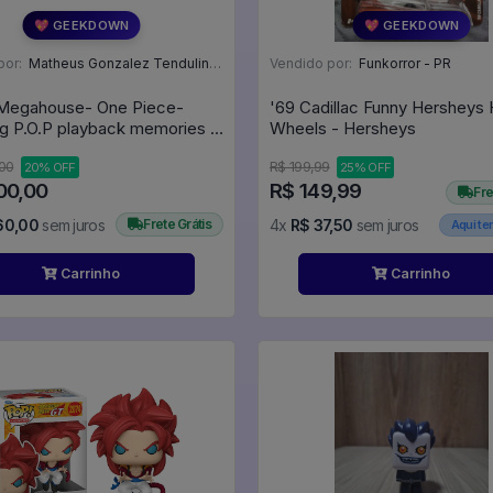
💖 GEEKDOWN
💖 GEEKDOWN
por:
Matheus Gonzalez Tendulini - SP
Vendido por:
Funkorror - PR
 Megahouse- One Piece-
'69 Cadillac Funny Hersheys 
g P.O.P playback memories -
Wheels - Hersheys
ece
,00
R$ 199,99
20% OFF
25% OFF
00,00
R$ 149,99
Fre
60,00
sem juros
Frete Grátis
4x
R$ 37,50
sem juros
Aqui t
Carrinho
Carrinho