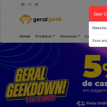
Ops! O
Descriç
Home
Produtos
Anuncios
Leilão
S
Esse anú