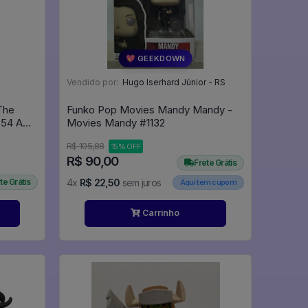
💖 GEEKDOWN
Vendido por:
Hugo Iserhard Júnior - RS
The
Funko Pop Movies Mandy Mandy -
554 A
Movies Mandy #1132
Dama E O Vagabundo - Disney #1554
R$ 105,88
15% OFF
R$ 90,00
Frete Grátis
te Grátis
4x
R$ 22,50
sem juros
Aqui tem cupom
Carrinho