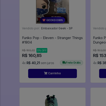
💖 GEEKDOWN
Vendido por:
Embaixador Geek - SP
Vendido 
Funko Pop - Eleven - Stranger Things
Funko P
#1804
R$ 169,32
R$ 163,00
5% OFF
R$ 160,85
R$ 153
4x
R$ 40,21
sem juros
Frete Grátis
4x
R$ 38
Carrinho