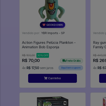
💖 GEEKDOWN
Vendido por:
YBR Imports - SP
Vendido 
Action Figures Pelúcia Plankton -
Ray gun
Animation Bob Esponja
R$ 100,00
R$ 449,9
30% OFF
R$ 70,00
R$ 26
Frete Grátis
4x
R$ 17,50
sem juros
4x
R$ 67
Aqui tem cupom
Carrinho