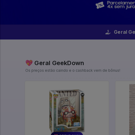
Geral G
💖 Geral GeekDown
Os preços estão caindo e o cashback vem de bônus!