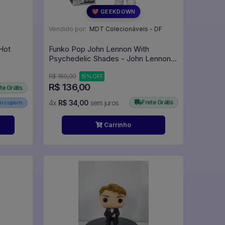
💖 GEEKDOWN
Vendido por:
MDT Colecionáveis - DF
Hot
Funko Pop John Lennon With
Psychedelic Shades - John Lennon
#246
R$ 160,00
15% OFF
R$ 136,00
te Grátis
4x
R$ 34,00
sem juros
Frete Grátis
em cupom
Carrinho