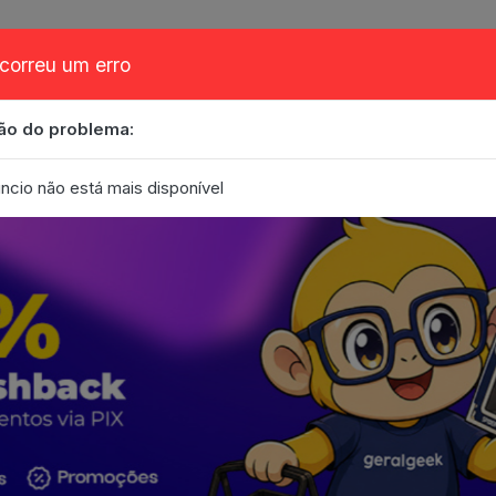
correu um erro
ão do problema:
obre
Cupom
FAQ
Contato
Eventos
Blog
ncio não está mais disponível