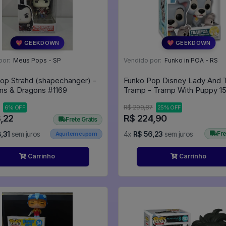
💖 GEEKDOWN
💖 GEEKDOWN
por:
Meus Pops - SP
Vendido por:
Funko in POA - RS
op Strahd (shapechanger) -
Funko Pop Disney Lady And 
Dungeons & Dragons #1169
Tramp - Tramp With Puppy 1
R$ 299,87
6% OFF
25% OFF
,22
R$ 224,90
Frete Grátis
,31
sem juros
4x
R$ 56,23
sem juros
Fre
Aqui tem cupom
Carrinho
Carrinho