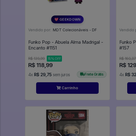
💖 GEEKDOWN
Vendido por:
MDT Colecionáveis - DF
Vendido 
Funko Pop - Abuela Alma Madrigal -
Funko P
Encanto #1151
#157
R$ 139,99
R$ 160,37
15% OFF
R$ 118,99
R$ 12
4x
R$ 29,75
sem juros
Frete Grátis
4x
R$ 3
Carrinho