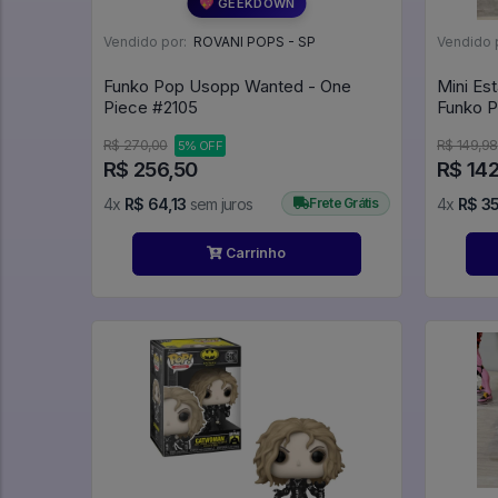
💖 GEEKDOWN
Vendido por:
ROVANI POPS - SP
Vendido 
Funko Pop Usopp Wanted - One
Mini Es
Piece #2105
Funko P
R$ 270,00
R$ 149,98
5% OFF
R$ 256,50
R$ 14
4x
R$ 64,13
sem juros
Frete Grátis
4x
R$ 3
Carrinho