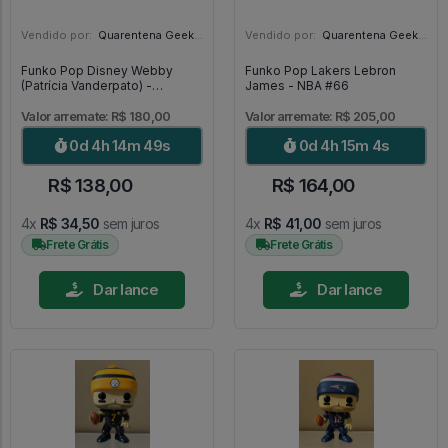
Vendido por:
Quarentena Geek Store - SP
Vendido por:
Quarentena Geek Store - SP
Funko Pop Disney Webby
Funko Pop Lakers Lebron
(Patrícia Vanderpato) -
James - NBA #66
DuckTales #310
Valor arremate: R$ 180,00
Valor arremate: R$ 205,00
0d 4h 14m 47s
0d 4h 15m 2s
R$ 138,00
R$ 164,00
4x
R$ 34,50
sem juros
4x
R$ 41,00
sem juros
Frete Grátis
Frete Grátis
Dar lance
Dar lance