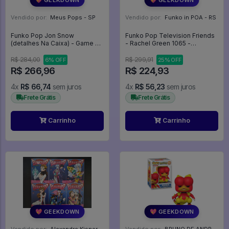
Vendido por:
Meus Pops - SP
Vendido por:
Funko in POA - RS
Funko Pop Jon Snow
Funko Pop Television Friends
(detalhes Na Caixa) - Game Of
- Rachel Green 1065 -
Thrones #80
Television #1065
R$ 284,00
R$ 299,91
6% OFF
25% OFF
R$ 266,96
R$ 224,93
4x
R$ 66,74
sem juros
4x
R$ 56,23
sem juros
Frete Grátis
Frete Grátis
Carrinho
Carrinho
💖 GEEKDOWN
💖 GEEKDOWN