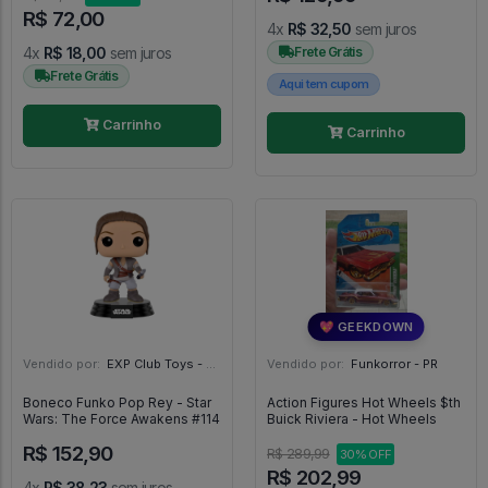
R$ 72,00
4x
R$ 32,50
sem juros
4x
R$ 18,00
sem juros
Frete Grátis
Frete Grátis
Aqui tem cupom
Carrinho
Carrinho
💖 GEEKDOWN
Vendido por:
EXP Club Toys - SP
Vendido por:
Funkorror - PR
Boneco Funko Pop Rey - Star
Action Figures Hot Wheels $th
Wars: The Force Awakens #114
Buick Riviera - Hot Wheels
R$ 152,90
R$ 289,99
30% OFF
R$ 202,99
4x
R$ 38,23
sem juros