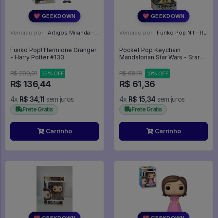
💖 GEEKDOWN
💖 GEEKDOWN
Vendido por:
Artigos Miranda - RJ
Vendido por:
Funko Pop Nit - RJ
Funko Pop! Hermione Granger
Pocket Pop Keychain
- Harry Potter #133
Mandalorian Star Wars - Star
Wars The Mandalorian
R$ 209,91
R$ 68,18
35% OFF
10% OFF
R$ 136,44
R$ 61,36
4x
R$ 34,11
sem juros
4x
R$ 15,34
sem juros
Frete Grátis
Frete Grátis
Carrinho
Carrinho
💖 GEEKDOWN
💖 GEEKDOWN