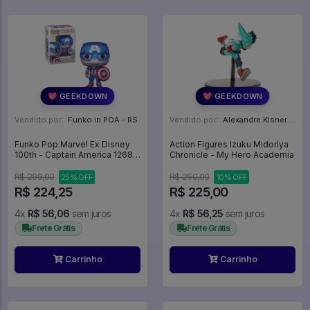
💖 GEEKDOWN
💖 GEEKDOWN
Vendido por:
Funko in POA - RS
Vendido por:
Alexandre Kisner - PR
Funko Pop Marvel Ex Disney
Action Figures Izuku Midoriya
100th - Captain America 1268 -
Chronicle - My Hero Academia
Avengers - Avengers -
Vingadores - Marvel #1268
R$ 299,00
R$ 250,00
25% OFF
10% OFF
R$ 224,25
R$ 225,00
4x
R$ 56,06
sem juros
4x
R$ 56,25
sem juros
Frete Grátis
Frete Grátis
Carrinho
Carrinho