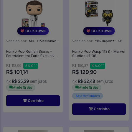
💖 GEEKDOWN
💖 GEEKDOWN
Vendido por:
MDT Colecionáveis - DF
Vendido por:
YBR Imports - SP
Funko Pop Roman Sionis -
Funko Pop Wasp 1138 - Marvel
Entertainment Earth Exclusive -
Studios #1138
Birds Of Prey #306
R$ 118,99
R$ 160,37
15% OFF
19% OFF
R$ 101,14
R$ 129,90
4x
R$ 25,29
sem juros
4x
R$ 32,48
sem juros
Frete Grátis
Frete Grátis
Aqui tem cupom
Carrinho
Carrinho