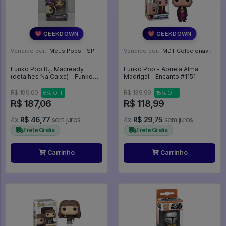
💖 GEEKDOWN
💖 GEEKDOWN
Vendido por:
Meus Pops - SP
Vendido por:
MDT Colecionáveis - DF
Funko Pop R.j. Macready
Funko Pop - Abuela Alma
(detalhes Na Caixa) - Funko
Madrigal - Encanto #1151
Fusion #993
R$ 199,00
R$ 139,99
6% OFF
15% OFF
R$ 187,06
R$ 118,99
4x
R$ 46,77
sem juros
4x
R$ 29,75
sem juros
Frete Grátis
Frete Grátis
Carrinho
Carrinho