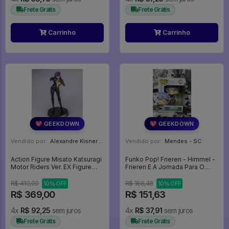
Frete Grátis
Frete Grátis
Carrinho
Carrinho
💖 GEEKDOWN
💖 GEEKDOWN
Vendido por:
Alexandre Kisner - PR
Vendido por:
Mendes - SC
Action Figure Misato Katsuragi
Funko Pop! Frieren - Himmel -
Motor Riders Ver. EX Figure
Frieren E A Jornada Para O
Sega - Neon Genesis
Além #1989
Evangelion
R$ 410,00
R$ 168,48
10% OFF
10% OFF
R$ 369,00
R$ 151,63
4x
R$ 92,25
sem juros
4x
R$ 37,91
sem juros
Frete Grátis
Frete Grátis