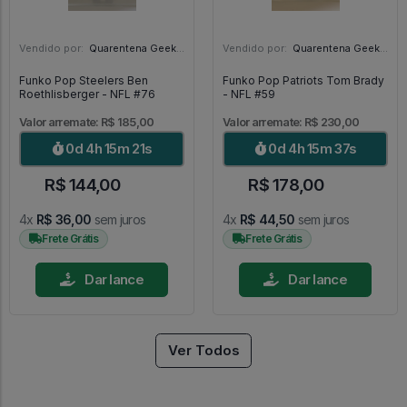
Vendido por:
Quarentena Geek Store - SP
Vendido por:
Quarentena Geek Store - SP
Funko Pop Steelers Ben
Funko Pop Patriots Tom Brady
Roethlisberger - NFL #76
- NFL #59
Valor arremate: R$ 185,00
Valor arremate: R$ 230,00
0d 4h 15m 19s
0d 4h 15m 35s
R$ 144,00
R$ 178,00
4x
R$ 36,00
sem juros
4x
R$ 44,50
sem juros
Frete Grátis
Frete Grátis
Dar lance
Dar lance
Ver Todos