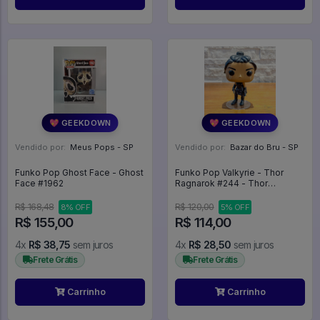
💖 GEEKDOWN
💖 GEEKDOWN
Vendido por:
Meus Pops - SP
Vendido por:
Bazar do Bru - SP
Funko Pop Ghost Face - Ghost
Funko Pop Valkyrie - Thor
Face #1962
Ragnarok #244 - Thor
Ragnarok #244
R$ 168,48
R$ 120,00
8% OFF
5% OFF
R$ 155,00
R$ 114,00
4x
R$ 38,75
sem juros
4x
R$ 28,50
sem juros
Frete Grátis
Frete Grátis
Carrinho
Carrinho