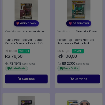
💖 GEEKDOWN
💖 GEEKDOWN
Vendido por:
Alexandre Kisner - PR
Vendido por:
Alexandre Kisner - PR
Funko Pop - Marvel - Barão
Funko Pop - Boku No Hero
Zemo - Marvel - Falcão E O
Academia - Deku - Izuku
Soldado Invernal #702
Midoriya - My Hero Academia
#603
R$ 85,00
R$ 120,00
10% OFF
10% OFF
R$ 76,50
R$ 108,00
4x
R$ 19,13
sem juros
4x
R$ 27,00
sem juros
Frete Grátis
Frete Grátis
Carrinho
Carrinho