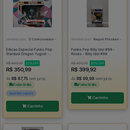
Vendido por:
O Colecionador - SP
Vendido por:
Raquel Plissken - SP
Edicao Especial Funko Pop
Funko Pop Billy Idol #99 -
Stardust Dragon Yugioh -
Rocks - Billy Idol #99
Yugioh #1064
R$ 449,99
R$ 499,90
22% OFF
20% OFF
R$ 350,99
R$ 399,92
4x
R$ 87,75
sem juros
4x
R$ 99,98
sem juros
Frete Grátis
Frete Grátis
Aqui tem cupom
Carrinho
Carrinho