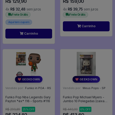
R$ 129,90
R$ 159,00
4x
R$ 32,48
sem juros
4x
R$ 39,75
sem juros
Frete Grátis
Frete Grátis
Aqui tem cupom
Carrinho
Carrinho
💖 GEEKDOWN
💖 GEEKDOWN
Vendido por:
Funko in POA - RS
Vendido por:
Meus Pops - SP
Funko Pop Nba Legends Gary
Funko Pop Michael Myers -
Payton *ex* 116 - Sports #116
Jumbo 10 Polegadas (caixa
Danificada) - Halloween #1155
R$ 299,89
R$ 440,00
25% OFF
6% OFF
R$ 224,92
R$ 413,60