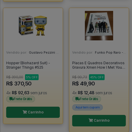
Vendido por:
Gustavo Pezzini - MG
Vendido por:
Funko Pop Raro - SP
Hopper (Biohazard Suit) -
Placas E Quadros Decorativos
Stranger Things #525
Gravura Xmen How I Met Your
Mother - Xmen
R$ 390,00
R$ 90,73
5% OFF
45% OFF
R$ 370,50
R$ 49,90
4x
R$ 92,63
sem juros
4x
R$ 12,48
sem juros
Frete Grátis
Frete Grátis
Aqui tem cupom
Carrinho
Carrinho