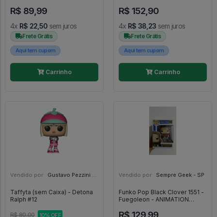
The Simpsons #503
R$ 89,99
R$ 152,90
4x
R$ 22,50
sem juros
4x
R$ 38,23
sem juros
Frete Grátis
Frete Grátis
Aqui tem cupom
Aqui tem cupom
Carrinho
Carrinho
Vendido por:
Gustavo Pezzini - MG
Vendido por:
Sempre Geek - SP
Taffyta (sem Caixa) - Detona
Funko Pop Black Clover 1551 -
Ralph #12
Fuegoleon - ANIMATION
BLACK CLOVER #1551
R$ 129,99
R$ 80,00
10% OFF