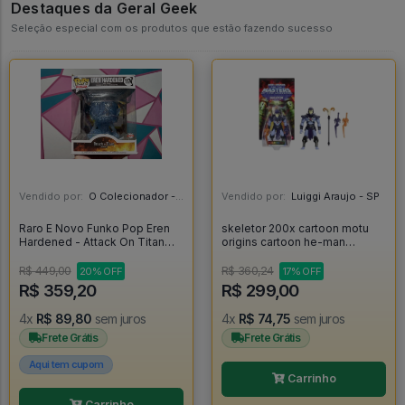
Destaques da Geral Geek
Seleção especial com os produtos que estão fazendo sucesso
Vendido por:
O Colecionador - SP
Vendido por:
Luiggi Araujo - SP
Raro E Novo Funko Pop Eren
skeletor 200x cartoon motu
Hardened - Attack On Titan
origins cartoon he-man
#1174
masters of the universe
cartoon esqueleto keldor
R$ 449,00
R$ 360,24
20% OFF
17% OFF
heman - Masters Of The
R$ 359,20
R$ 299,00
Universe
4x
R$ 89,80
sem juros
4x
R$ 74,75
sem juros
Frete Grátis
Frete Grátis
Aqui tem cupom
Carrinho
Carrinho