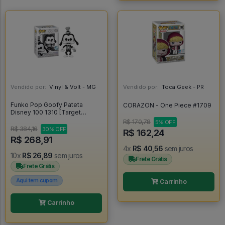
Vendido por:
Vinyl & Volt - MG
Vendido por:
Toca Geek - PR
Funko Pop Goofy Pateta
CORAZON - One Piece #1709
Disney 100 1310 [Target
Exclusive] - Disney #1310
R$ 170,78
5% OFF
R$ 384,16
30% OFF
R$ 162,24
R$ 268,91
4x
R$ 40,56
sem juros
10x
R$ 26,89
sem juros
Frete Grátis
Frete Grátis
Aqui tem cupom
Carrinho
Carrinho