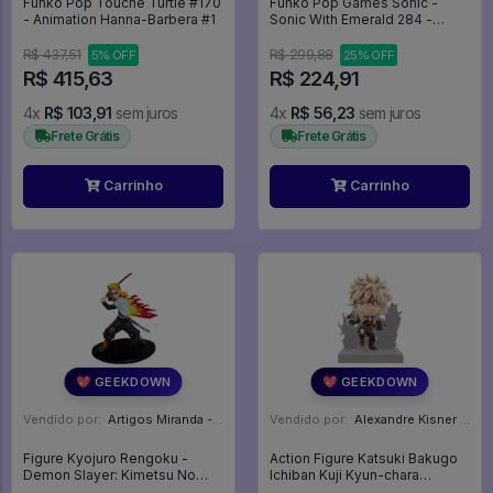
Funko Pop Touché Turtle #170
Funko Pop Games Sonic -
- Animation Hanna-Barbera #1
Sonic With Emerald 284 -
Games #284
R$ 437,51
R$ 299,88
5% OFF
25% OFF
R$ 415,63
R$ 224,91
4x
R$ 103,91
sem juros
4x
R$ 56,23
sem juros
Frete Grátis
Frete Grátis
Carrinho
Carrinho
💖 GEEKDOWN
💖 GEEKDOWN
Vendido por:
Artigos Miranda - RJ
Vendido por:
Alexandre Kisner - PR
Figure Kyojuro Rengoku -
Action Figure Katsuki Bakugo
Demon Slayer: Kimetsu No
Ichiban Kuji Kyun-chara
Yaiba
Vignette Banpresto - My Hero