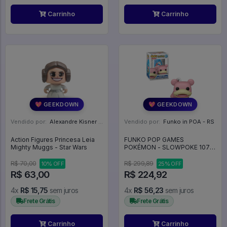
Carrinho
Carrinho
💖 GEEKDOWN
💖 GEEKDOWN
Vendido por:
Alexandre Kisner - PR
Vendido por:
Funko in POA - RS
Action Figures Princesa Leia
FUNKO POP GAMES
Mighty Muggs - Star Wars
POKÉMON - SLOWPOKE 1077
- Games #1077
R$ 70,00
R$ 299,89
10% OFF
25% OFF
R$ 63,00
R$ 224,92
4x
R$ 15,75
sem juros
4x
R$ 56,23
sem juros
Frete Grátis
Frete Grátis
Carrinho
Carrinho