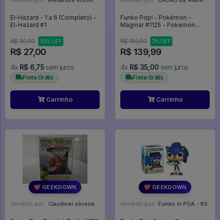
Vendido por:
Alexandre Kisner - PR
Vendido por:
BRUNO DE ANDRADE CLEMENTE - SC
El-Hazard - 1 a 6 (Completo) -
Funko Pop! - Pokémon -
El-Hazard #1
Magmar #1125 - Pokemon
#1125
R$ 30,00
R$ 150,53
10% OFF
7% OFF
R$ 27,00
R$ 139,99
4x
R$ 6,75
sem juros
4x
R$ 35,00
sem juros
Frete Grátis
Frete Grátis
Carrinho
Carrinho
💖 GEEKDOWN
💖 GEEKDOWN
Vendido por:
Claudinei oliveira - SP
Vendido por:
Funko in POA - RS