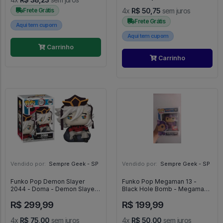
Frete Grátis
4x
R$ 50,75
sem juros
Frete Grátis
Aqui tem cupom
Aqui tem cupom
Carrinho
Carrinho
Vendido por:
Sempre Geek - SP
Vendido por:
Sempre Geek - SP
Funko Pop Demon Slayer
Funko Pop Megaman 13 -
2044 - Doma - Demon Slayer:
Black Hole Bomb - Megaman
Kimetsu No Yaiba #1655
#13
R$ 299,99
R$ 199,99
4x
R$ 75,00
sem juros
4x
R$ 50,00
sem juros