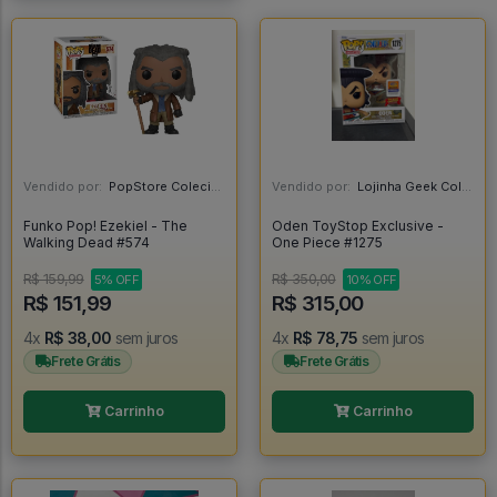
Vendido por:
PopStore Colecionáveis - MG
Vendido por:
Lojinha Geek Colecionáveis - DF
Funko Pop! Ezekiel - The
Oden ToyStop Exclusive -
Walking Dead #574
One Piece #1275
R$ 159,99
R$ 350,00
5% OFF
10% OFF
R$ 151,99
R$ 315,00
4x
R$ 38,00
sem juros
4x
R$ 78,75
sem juros
Frete Grátis
Frete Grátis
Carrinho
Carrinho