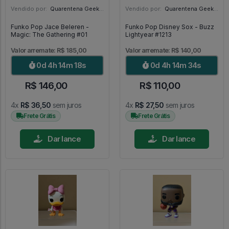
Vendido por:
Quarentena Geek Store - SP
Vendido por:
Quarentena Geek Store - SP
Funko Pop Jace Beleren -
Funko Pop Disney Sox - Buzz
Magic: The Gathering #01
Lightyear #1213
Valor arremate: R$ 185,00
Valor arremate: R$ 140,00
0d 4h 14m 16s
0d 4h 14m 32s
R$ 146,00
R$ 110,00
4x
R$ 36,50
sem juros
4x
R$ 27,50
sem juros
Frete Grátis
Frete Grátis
Dar lance
Dar lance