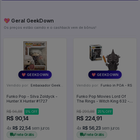
💖 Geral GeekDown
Os preços estão caindo e o cashback vem de bônus!
💖 GEEKDOWN
💖 GEEKDOWN
Vendido por:
Embaixador Geek - SP
Vendido por:
Funko in POA - RS
Funko Pop - Silva Zoldyck -
Funko Pop Movies Lord Of
Hunter X Hunter #1727
The Rings - Witch King 632 -
senhor Dos Aneis Lotr -
Movies #632
R$ 94,88
R$ 299,88
5% OFF
25% OFF
R$ 90,14
R$ 224,91
4x
R$ 22,54
sem juros
4x
R$ 56,23
sem juros
Frete Grátis
Frete Grátis