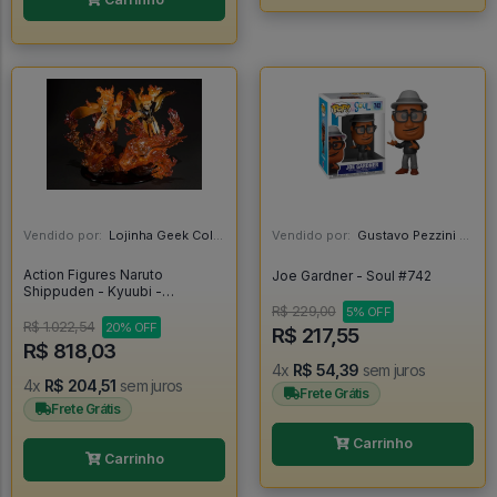
Vendido por:
Lojinha Geek Colecionáveis - DF
Vendido por:
Gustavo Pezzini - MG
Action Figures Naruto
Joe Gardner - Soul #742
Shippuden - Kyuubi -
Namikaze Minato E Uzumaki
R$ 229,00
5% OFF
Naruto - Manto Da Kurama -
R$ 1.022,54
20% OFF
R$ 217,55
Figuarts Zero - Kizuna Relation
R$ 818,03
(bandai Spirits) - Naruto
4x
R$ 54,39
sem juros
4x
R$ 204,51
sem juros
Frete Grátis
Frete Grátis
Carrinho
Carrinho