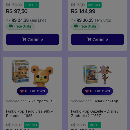
Academia
R$ 150,00
R$ 161,10
35% OFF
10% OFF
R$ 97,50
R$ 144,99
4x
R$ 24,38
sem juros
4x
R$ 36,25
sem juros
Frete Grátis
Frete Grátis
Carrinho
Carrinho
💖 GEEKDOWN
💖 GEEKDOWN
Vendido por:
YBR Imports - SP
Vendido por:
Geral Geek Loja - SP
Funko Pop Teddiursa 985 -
Funko Pop Gazelle - Disney
Pokemon #985
Zootopia 2 #1657
R$ 160,37
R$ 169,15
19% OFF
6% OFF