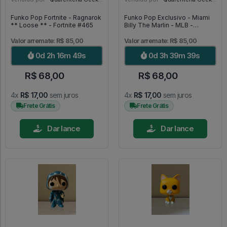
Funko Pop Fortnite - Ragnarok
Funko Pop Exclusivo - Miami
** Loose ** - Fortnite #465
Billy The Marlin - MLB -
Baseball #09
Valor arremate: R$ 85,00
Valor arremate: R$ 85,00
0d 2h 16m 47s
0d 3h 39m 37s
R$ 68,00
R$ 68,00
4x
R$ 17,00
sem juros
4x
R$ 17,00
sem juros
Frete Grátis
Frete Grátis
Dar lance
Dar lance