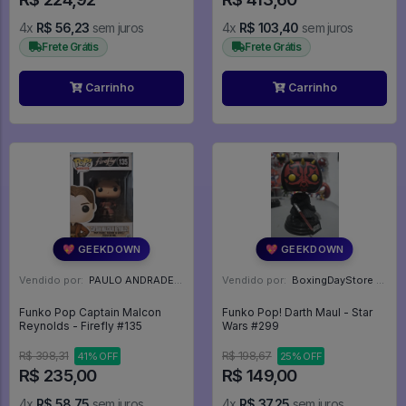
4x
R$ 56,23
sem juros
4x
R$ 103,40
sem juros
Frete Grátis
Frete Grátis
Carrinho
Carrinho
💖 GEEKDOWN
💖 GEEKDOWN
Vendido por:
PAULO ANDRADE - RJ
Vendido por:
BoxingDayStore - GO
Funko Pop Captain Malcon
Funko Pop! Darth Maul - Star
Reynolds - Firefly #135
Wars #299
R$ 398,31
R$ 198,67
41% OFF
25% OFF
R$ 235,00
R$ 149,00
4x
R$ 58,75
sem juros
4x
R$ 37,25
sem juros