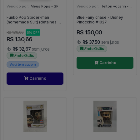
Vendido por:
Meus Pops - SP
Vendido por:
Helton vogarin - SP
Funko Pop Spider-man
Blue Fairy chase - Disney
(homemade Suit) (detalhes Na
Pinocchio #1027
Caixa) - SPIDER MAN #1527
R$ 150,00
R$ 139,00
6% OFF
R$ 130,66
4x
R$ 37,50
sem juros
4x
R$ 32,67
sem juros
Frete Grátis
Frete Grátis
Carrinho
Aqui tem cupom
Carrinho