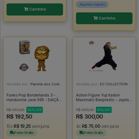
Aqui tem cupom
Carrinho
Carrinho
Vendido por:
Planeta dos Colecionáveis - SP
Vendido por:
EC COLLECTION - SP
Funko Pop Borderlands 3 -
Action Figure Yuji Itadori
Handsome Jack 595 - EdiÇÃo
Maximatic Banpresto - Jujutsu
Especial - Funko Pop Games
Kaisen - Jujutsu Kaisen
#594
R$ 550,00
R$ 349,90
65% OFF
14% OFF
R$ 192,50
R$ 300,00
10x
R$ 19,25
sem juros
4x
R$ 75,00
sem juros
Frete Grátis
Frete Grátis