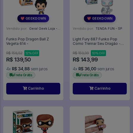
💖 GEEKDOWN
💖 GEEKDOWN
Vendido por:
Geral Geek Loja - SP
Vendido por:
TENDA FUN - SP
Funko Pop Dragon Ball Z
Light Fury 687 Funko Pop
Vegeta 614 -
Como Treinar Seu Dragão -
How To Train Your Dragon -
#687 - FUNKO POP #687
R$ 158,52
R$ 159,99
12% OFF
10% OFF
R$ 139,50
R$ 143,99
4x
R$ 34,88
sem juros
4x
R$ 36,00
sem juros
Frete Grátis
Frete Grátis
Carrinho
Carrinho