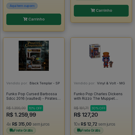
Aqui tem cupom
Carrinho
Carrinho
Vendido por:
Black Templar - SP
Vendido por:
Vinyl & Volt - MG
Funko Pop Cursed Barbossa
Funko Pop Charles Dickens
Sdcc 2016 (vaulted) - Pirates
with Rizzo The Muppet
Of The Caribbean #208
Christmas Carol Flocked 1456
[Special Edition] - Disney The
R$ 1.399,99
R$ 181,71
10% OFF
30% OFF
Muppet Christmas Carol #1456
R$ 1.259,99
R$ 127,20
4x
R$ 315,00
sem juros
10x
R$ 12,72
sem juros
Frete Grátis
Frete Grátis