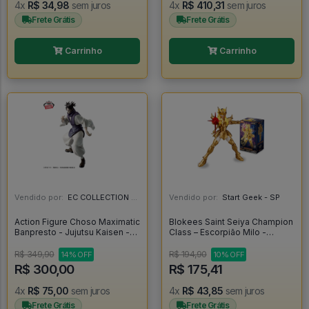
4x
R$ 34,98
sem juros
4x
R$ 410,31
sem juros
Frete Grátis
Frete Grátis
Carrinho
Carrinho
Vendido por:
EC COLLECTION - SP
Vendido por:
Start Geek - SP
Action Figure Choso Maximatic
Blokees Saint Seiya Champion
Banpresto - Jujutsu Kaisen -
Class – Escorpião Milo -
Jujutsu Kaisen
Blokees
R$ 349,90
R$ 194,90
14% OFF
10% OFF
R$ 300,00
R$ 175,41
4x
R$ 75,00
sem juros
4x
R$ 43,85
sem juros
Frete Grátis
Frete Grátis