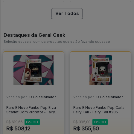
Ver Todos
Destaques da Geral Geek
Seleção especial com os produtos que estão fazendo sucesso
Vendido por:
O Colecionador - SP
Vendido por:
O Colecionador - SP
Raro E Novo Funko Pop Erza
Raro E Novo Funko Pop Carla
Scarlet Com Protetor - Fairy
Fairy Tail - Fairy Tail #285
Tail #284
R$ 619,66
R$ 395,00
18% OFF
10% OFF
R$ 508,12
R$ 355,50