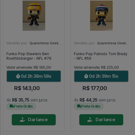
Vendido por:
Quarentena Geek Store - SP
Vendido por:
Quarentena Geek Store - SP
Funko Pop Steelers Ben
Funko Pop Patriots Tom Brady
Roethlisberger - NFL #76
- NFL #59
Valor arremate: R$ 185,00
Valor arremate: R$ 225,00
0d 2h 38m 56s
0d 2h 39m 13s
R$ 143,00
R$ 177,00
4x
R$ 35,75
sem juros
4x
R$ 44,25
sem juros
Frete Grátis
Frete Grátis
Dar lance
Dar lance