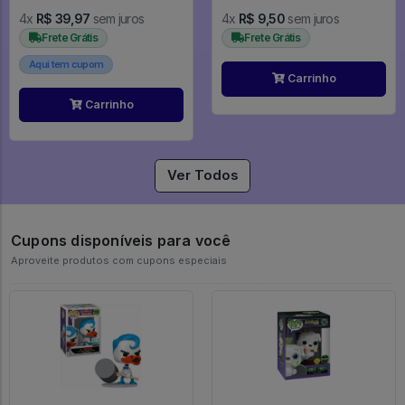
4x
R$ 39,97
sem juros
4x
R$ 9,50
sem juros
Frete Grátis
Frete Grátis
Aqui tem cupom
Carrinho
Carrinho
Ver Todos
Cupons disponíveis para você
Aproveite produtos com cupons especiais