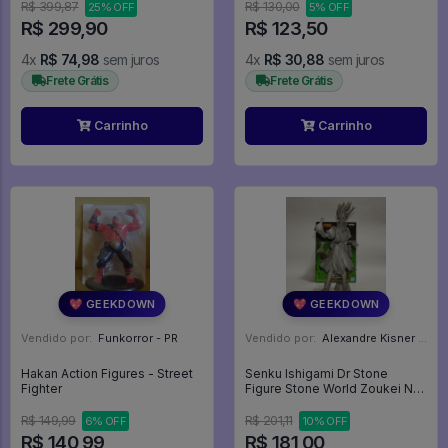
Destino - Marvel #591
R$ 399,87
R$ 130,00
25% OFF
5% OFF
R$ 299,90
R$ 123,50
4x
R$ 74,98
sem juros
4x
R$ 30,88
sem juros
Frete Grátis
Frete Grátis
Carrinho
Carrinho
💖 GEEKDOWN
💖 GEEKDOWN
Vendido por:
Funkorror - PR
Vendido por:
Alexandre Kisner - PR
Hakan Action Figures - Street
Senku Ishigami Dr Stone
Fighter
Figure Stone World Zoukei No
Kagaku Monocromático 18cm
Bandai - Dr. Stone
R$ 149,99
R$ 201,11
6% OFF
10% OFF
R$ 140,99
R$ 181,00