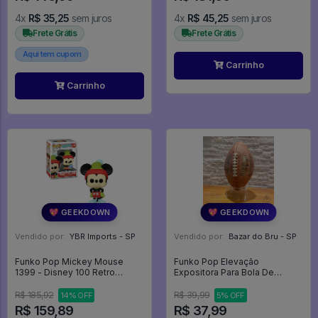
4x
R$ 35,25
sem juros
4x
R$ 45,25
sem juros
Frete Grátis
Frete Grátis
Aqui tem cupom
Carrinho
Carrinho
💖 GEEKDOWN
💖 GEEKDOWN
Vendido por:
YBR Imports - SP
Vendido por:
Bazar do Bru - SP
Funko Pop Mickey Mouse
Funko Pop Elevação
1399 - Disney 100 Retro
Expositora Para Bola De
Reimagined #1399
Futebol Americano - Outros #1
R$ 185,92
R$ 39,99
14% OFF
5% OFF
R$ 159,89
R$ 37,99