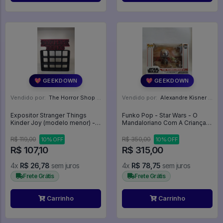
💖 GEEKDOWN
💖 GEEKDOWN
Vendido por:
The Horror Shop - Colecionáveis - MG
Vendido por:
Alexandre Kisner - PR
Expositor Stranger Things
Funko Pop - Star Wars - O
Kinder Joy (modelo menor) -
Mandaloriano Com A Criança -
Expositor
The Mandalorian With The
Child - Star Wars Mandalorian
R$ 119,00
R$ 350,00
10% OFF
10% OFF
#390
R$ 107,10
R$ 315,00
4x
R$ 26,78
sem juros
4x
R$ 78,75
sem juros
Frete Grátis
Frete Grátis
Carrinho
Carrinho