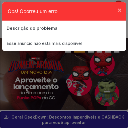
0
×
Ops! Ocorreu um erro
Login
| Entrar
Descrição do problema:
Minha Conta
Esse anúncio não está mais disponível
Geral GeekDown: Descontos imperdíveis e CASHBACK
para você aproveitar