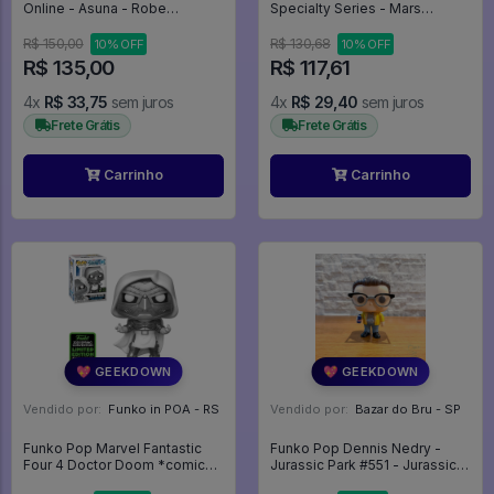
Online - Asuna - Robe
Specialty Series - Mars
Appearance (taito) - Sword Art
Attacks! #1877
Online
R$ 150,00
R$ 130,68
10% OFF
10% OFF
R$ 135,00
R$ 117,61
4x
R$ 33,75
sem juros
4x
R$ 29,40
sem juros
Frete Grátis
Frete Grátis
Carrinho
Carrinho
💖 GEEKDOWN
💖 GEEKDOWN
Vendido por:
Funko in POA - RS
Vendido por:
Bazar do Bru - SP
Funko Pop Marvel Fantastic
Funko Pop Dennis Nedry -
Four 4 Doctor Doom *comic
Jurassic Park #551 - Jurassic
Con 2020 Emerald* 591 Doutor
Park #551