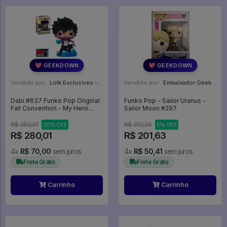
💖 GEEKDOWN
💖 GEEKDOWN
Vendido por:
Lolk Exclusives - SP
Vendido por:
Embaixador Geek - SP
Dabi #637 Funko Pop Original
Funko Pop - Sailor Uranus -
Fall Convention - My Hero
Sailor Moon #297
Academia #637
R$ 350,01
R$ 212,24
20% OFF
5% OFF
R$ 280,01
R$ 201,63
4x
R$ 70,00
sem juros
4x
R$ 50,41
sem juros
Frete Grátis
Frete Grátis
Carrinho
Carrinho