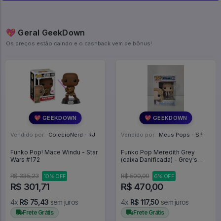
💖 Geral GeekDown
Os preços estão caindo e o cashback vem de bônus!
💖 GEEKDOWN
💖 GEEKDOWN
Vendido por:
ColecioNerd - RJ
Vendido por:
Meus Pops - SP
Funko Pop! Mace Windu - Star
Funko Pop Meredith Grey
Wars #172
(caixa Danificada) - Grey's
Anatomy #1074
R$ 335,23
R$ 500,00
10% OFF
6% OFF
R$ 301,71
R$ 470,00
4x
R$ 75,43
sem juros
4x
R$ 117,50
sem juros
Frete Grátis
Frete Grátis