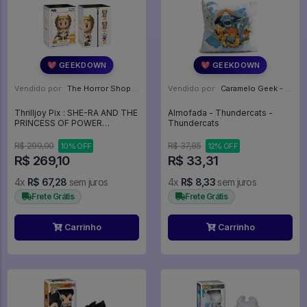
💖 GEEKDOWN
💖 GEEKDOWN
Vendido por:
The Horror Shop - Colecionáveis - MG
Vendido por:
Caramelo Geek - DF
Thrilljoy Pix : SHE-RA AND THE
Almofada - Thundercats -
PRINCESS OF POWER
Thundercats
(Regular) 6000 unidades -
Masters Of The Universe
R$ 299,00
R$ 37,85
10% OFF
12% OFF
R$ 269,10
R$ 33,31
4x
R$ 67,28
sem juros
4x
R$ 8,33
sem juros
Frete Grátis
Frete Grátis
Carrinho
Carrinho