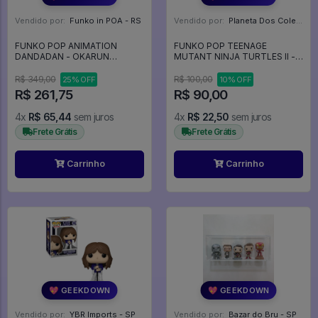
Vendido por:
Funko in POA - RS
Vendido por:
Planeta Dos Colecionaveis - SP
FUNKO POP ANIMATION
FUNKO POP TEENAGE
DANDADAN - OKARUN
MUTANT NINJA TURTLES II -
(TRANSFORMED) 2100 -
TOKKA 1139 - Pop Movies
Animation #2100
#1139
R$ 349,00
R$ 100,00
25% OFF
10% OFF
R$ 261,75
R$ 90,00
4x
R$ 65,44
sem juros
4x
R$ 22,50
sem juros
Frete Grátis
Frete Grátis
Carrinho
Carrinho
💖 GEEKDOWN
💖 GEEKDOWN
Vendido por:
YBR Imports - SP
Vendido por:
Bazar do Bru - SP