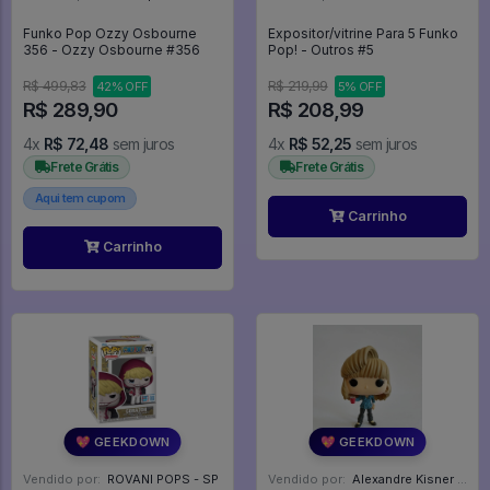
Funko Pop Ozzy Osbourne
Expositor/vitrine Para 5 Funko
356 - Ozzy Osbourne #356
Pop! - Outros #5
R$ 499,83
R$ 219,99
42% OFF
5% OFF
R$ 289,90
R$ 208,99
4x
R$ 72,48
sem juros
4x
R$ 52,25
sem juros
Frete Grátis
Frete Grátis
Aqui tem cupom
Carrinho
Carrinho
💖 GEEKDOWN
💖 GEEKDOWN
Vendido por:
ROVANI POPS - SP
Vendido por:
Alexandre Kisner - PR