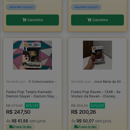
Aqui tem cupom
Aqui tem cupom
Carrinho
Carrinho
Vendido por:
O Colecionador - SP
Vendido por:
José Maria da Silva Junior - AL
Funko Pop Tanjiro Kamado
Funko Pop Raven - 1348 - As
Demon Slayer - Demon Slayer
Visões da Raven - Disney
#867
Channel - Thats So Raven -
Raven Baxter - Disney 100
R$ 275,00
R$ 250,33
10% OFF
20% OFF
#1348
R$ 247,50
R$ 200,26
4x
R$ 61,88
sem juros
4x
R$ 50,07
sem juros
Frete Grátis
Frete Grátis