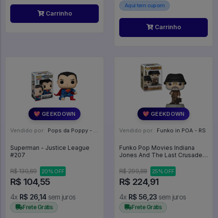
Aqui tem cupom
Carrinho
Carrinho
💖 GEEKDOWN
💖 GEEKDOWN
Vendido por:
Pops da Poppy - SP
Vendido por:
Funko in POA - RS
Superman - Justice League
Funko Pop Movies Indiana
#207
Jones And The Last Crusade -
Henry Jones Sr. 1354 - Movies
#1354
R$ 130,69
R$ 299,88
20% OFF
25% OFF
R$ 104,55
R$ 224,91
4x
R$ 26,14
sem juros
4x
R$ 56,23
sem juros
Frete Grátis
Frete Grátis