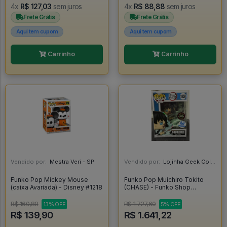
4x
R$ 127,03
sem juros
4x
R$ 88,88
sem juros
Frete Grátis
Frete Grátis
Aqui tem cupom
Aqui tem cupom
Carrinho
Carrinho
Vendido por:
Mestra Veri - SP
Vendido por:
Lojinha Geek Colecionáveis - DF
Funko Pop Mickey Mouse
Funko Pop Muichiro Tokito
(caixa Avariada) - Disney #1218
(CHASE) - Funko Shop
Exclusive - Demon Slayer -
#1858 *RARO* - FUNKO POP
R$ 160,80
R$ 1.727,60
13% OFF
5% OFF
#1858
R$ 139,90
R$ 1.641,22