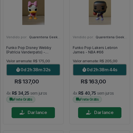
Vendido por:
Quarentena Geek Store - SP
Vendido por:
Quarentena Geek Store - SP
Funko Pop Disney Webby
Funko Pop Lakers Lebron
(Patrícia Vanderpato) -
James - NBA #66
DuckTales #310
Valor arremate: R$ 175,00
Valor arremate: R$ 205,00
0d 2h 38m 30s
0d 2h 38m 42s
R$ 137,00
R$ 163,00
4x
R$ 34,25
sem juros
4x
R$ 40,75
sem juros
Frete Grátis
Frete Grátis
Dar lance
Dar lance