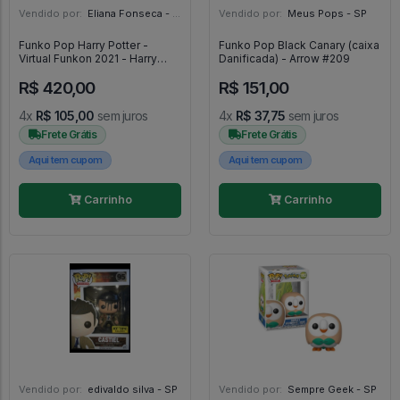
Vendido por:
Eliana Fonseca - SP
Vendido por:
Meus Pops - SP
Funko Pop Harry Potter -
Funko Pop Black Canary (caixa
Virtual Funkon 2021 - Harry
Danificada) - Arrow #209
Potter - #131 - FUNKO POP
R$ 420,00
R$ 151,00
#131
4x
R$ 105,00
sem juros
4x
R$ 37,75
sem juros
Frete Grátis
Frete Grátis
Aqui tem cupom
Aqui tem cupom
Carrinho
Carrinho
Vendido por:
edivaldo silva - SP
Vendido por:
Sempre Geek - SP