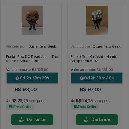
Vendido por:
Quarentena Geek Store - SP
Vendido por:
Quarentena Geek Store - SP
Funko Pop DC Deadshot - The
Funko Pop Kakashi - Naruto
Suicide Squad #98
Shippuden #182
Valor arremate: R$ 125,00
Valor arremate: R$ 125,00
0d 2h 39m 27s
0d 2h 39m 38s
R$ 93,00
R$ 97,00
4x
R$ 23,25
sem juros
4x
R$ 24,25
sem juros
Frete Grátis
Frete Grátis
Dar lance
Dar lance