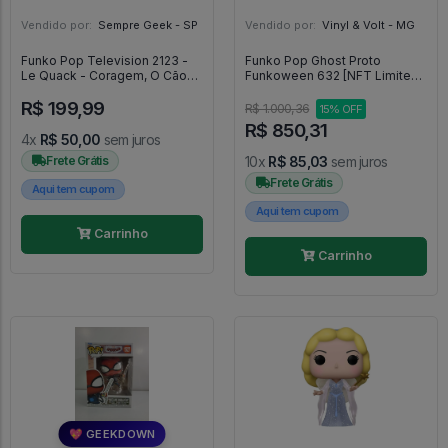
Vendido por:
Sempre Geek - SP
Vendido por:
Vinyl & Volt - MG
Funko Pop Television 2123 -
Funko Pop Ghost Proto
Le Quack - Coragem, O Cão
Funkoween 632 [NFT Limited
Covarde #2123
Edition 1900 PCs] -
R$ 199,99
Funkoween #632
R$ 1.000,36
15% OFF
R$ 850,31
4x
R$ 50,00
sem juros
Frete Grátis
10x
R$ 85,03
sem juros
Frete Grátis
Aqui tem cupom
Aqui tem cupom
Carrinho
Carrinho
💖 GEEKDOWN