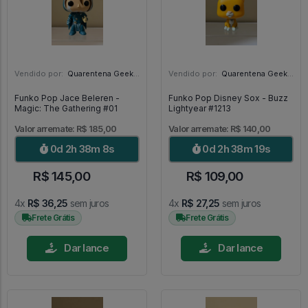
Vendido por:
Quarentena Geek Store - SP
Vendido por:
Quarentena Geek Store - SP
Funko Pop Jace Beleren -
Funko Pop Disney Sox - Buzz
Magic: The Gathering #01
Lightyear #1213
Valor arremate: R$ 185,00
Valor arremate: R$ 140,00
0d 2h 38m 6s
0d 2h 38m 17s
R$ 145,00
R$ 109,00
4x
R$ 36,25
sem juros
4x
R$ 27,25
sem juros
Frete Grátis
Frete Grátis
Dar lance
Dar lance