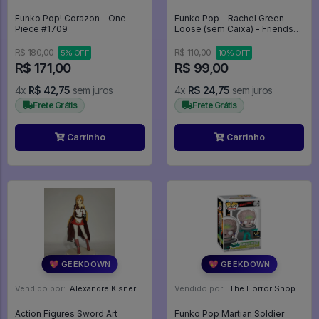
Funko Pop! Corazon - One
Funko Pop - Rachel Green -
Piece #1709
Loose (sem Caixa) - Friends
The TV Series #703
R$ 180,00
R$ 110,00
5% OFF
10% OFF
R$ 171,00
R$ 99,00
4x
R$ 42,75
sem juros
4x
R$ 24,75
sem juros
Frete Grátis
Frete Grátis
Carrinho
Carrinho
💖 GEEKDOWN
💖 GEEKDOWN
Vendido por:
Alexandre Kisner - PR
Vendido por:
The Horror Shop - Colecionáveis - MG
Action Figures Sword Art
Funko Pop Martian Soldier