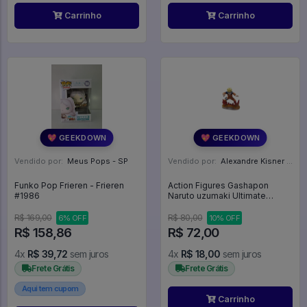
Carrinho
Carrinho
💖 GEEKDOWN
💖 GEEKDOWN
Vendido por:
Meus Pops - SP
Vendido por:
Alexandre Kisner - PR
Funko Pop Frieren - Frieren
Action Figures Gashapon
#1986
Naruto uzumaki Ultimate
Collection - Naruto Shippuden
R$ 169,00
R$ 80,00
6% OFF
10% OFF
R$ 158,86
R$ 72,00
4x
R$ 39,72
sem juros
4x
R$ 18,00
sem juros
Frete Grátis
Frete Grátis
Aqui tem cupom
Carrinho