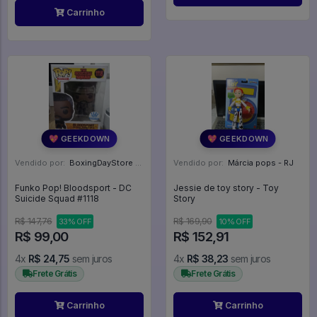
Carrinho
💖 GEEKDOWN
💖 GEEKDOWN
Vendido por:
BoxingDayStore - GO
Vendido por:
Márcia pops - RJ
Funko Pop! Bloodsport - DC
Jessie de toy story - Toy
Suicide Squad #1118
Story
R$ 147,76
R$ 169,90
33% OFF
10% OFF
R$ 99,00
R$ 152,91
4x
R$ 24,75
sem juros
4x
R$ 38,23
sem juros
Frete Grátis
Frete Grátis
Carrinho
Carrinho