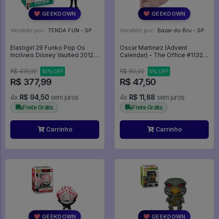
💖 GEEKDOWN
💖 GEEKDOWN
Vendido por:
TENDA FUN - SP
Vendido por:
Bazar do Bru - SP
Elastigirl 29 Funko Pop Os
Oscar Martinez (Advent
Incríveis Disney Vaulted 2012 -
Calendar) - The Office #1132 -
The Incredibles - #29 - Funko
The Office #1132
Pop - #29 - FUNKO POP #29
R$ 419,99
R$ 50,00
10% OFF
5% OFF
R$ 377,99
R$ 47,50
4x
R$ 94,50
sem juros
4x
R$ 11,88
sem juros
Frete Grátis
Frete Grátis
Carrinho
Carrinho
💖 GEEKDOWN
💖 GEEKDOWN