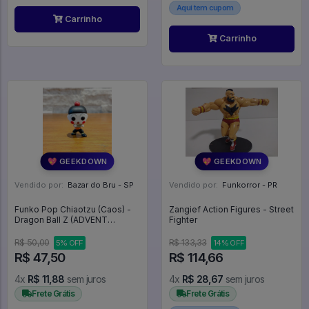
Aqui tem cupom
Carrinho
Carrinho
💖 GEEKDOWN
💖 GEEKDOWN
Vendido por:
Bazar do Bru - SP
Vendido por:
Funkorror - PR
Funko Pop Chiaotzu (Caos) -
Zangief Action Figures - Street
Dragon Ball Z (ADVENT
Fighter
CALENDAR) - Dragon Ball Z
R$ 50,00
R$ 133,33
5% OFF
14% OFF
R$ 47,50
R$ 114,66
4x
R$ 11,88
sem juros
4x
R$ 28,67
sem juros
Frete Grátis
Frete Grátis