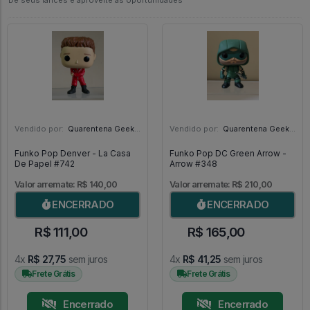
Dê seus lances e aproveite as oportunidades
Vendido por:
Quarentena Geek Store - SP
Vendido por:
Quarentena Geek Store - SP
Funko Pop Denver - La Casa
Funko Pop DC Green Arrow -
De Papel #742
Arrow #348
Valor arremate: R$ 140,00
Valor arremate: R$ 210,00
ENCERRADO
ENCERRADO
R$ 111,00
R$ 165,00
4x
R$ 27,75
sem juros
4x
R$ 41,25
sem juros
Frete Grátis
Frete Grátis
Encerrado
Encerrado