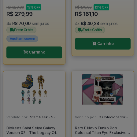
Naruto - Naruto Shippuden
R$ 329,90
R$ 179,00
15% OFF
10% OFF
R$ 279,99
R$ 161,10
4x
R$ 70,00
sem juros
4x
R$ 40,28
sem juros
Frete Grátis
Frete Grátis
Aqui tem cupom
Carrinho
Carrinho
Vendido por:
Start Geek - SP
Vendido por:
O Colecionador - SP
Blokees Saint Seiya Galaxy
Raro E Novo Funko Pop
Version 02 – The Legacy Of
Colossal Titan Fye Exclusive -