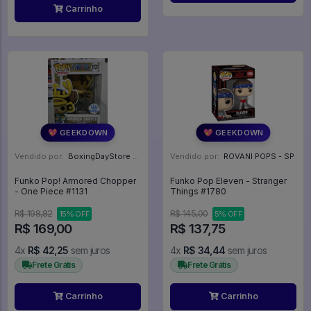
Carrinho
💖 GEEKDOWN
💖 GEEKDOWN
Vendido por:
BoxingDayStore - GO
Vendido por:
ROVANI POPS - SP
Funko Pop! Armored Chopper
Funko Pop Eleven - Stranger
- One Piece #1131
Things #1780
R$ 198,82
R$ 145,00
15% OFF
5% OFF
R$ 169,00
R$ 137,75
4x
R$ 42,25
sem juros
4x
R$ 34,44
sem juros
Frete Grátis
Frete Grátis
Carrinho
Carrinho