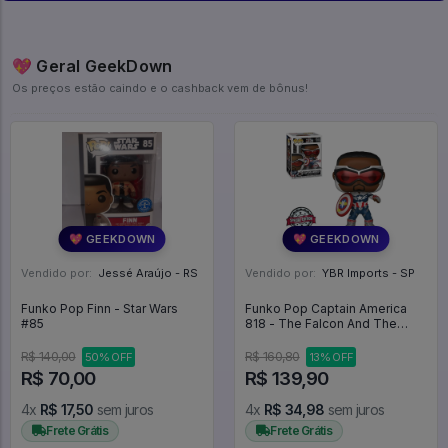
💖 Geral GeekDown
Os preços estão caindo e o cashback vem de bônus!
💖 GEEKDOWN
💖 GEEKDOWN
Vendido por:
Jessé Araújo - RS
Vendido por:
YBR Imports - SP
Funko Pop Finn - Star Wars
Funko Pop Captain America
#85
818 - The Falcon And The
Winter Soldier #818
R$ 140,00
R$ 160,80
50% OFF
13% OFF
R$ 70,00
R$ 139,90
4x
R$ 17,50
sem juros
4x
R$ 34,98
sem juros
Frete Grátis
Frete Grátis