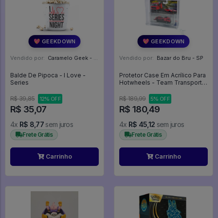
💖 GEEKDOWN
💖 GEEKDOWN
Vendido por:
Caramelo Geek - DF
Vendido por:
Bazar do Bru - SP
Balde De Pipoca - I Love -
Protetor Case Em Acrílico Para
Series
Hotwheels - Team Transport -
Expositor
R$ 39,85
R$ 189,99
12% OFF
5% OFF
R$ 35,07
R$ 180,49
4x
R$ 8,77
sem juros
4x
R$ 45,12
sem juros
Frete Grátis
Frete Grátis
Carrinho
Carrinho