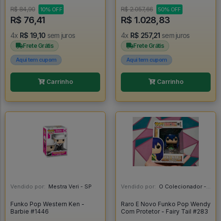
The Gold Saints - SORTIDOS -
Attack On Titan #23
Blokees
R$ 84,90
R$ 2.057,66
10% OFF
50% OFF
R$ 76,41
R$ 1.028,83
4x
R$ 19,10
sem juros
4x
R$ 257,21
sem juros
Frete Grátis
Frete Grátis
Aqui tem cupom
Aqui tem cupom
Carrinho
Carrinho
Vendido por:
Mestra Veri - SP
Vendido por:
O Colecionador - SP
Funko Pop Western Ken -
Raro E Novo Funko Pop Wendy
Barbie #1446
Com Protetor - Fairy Tail #283