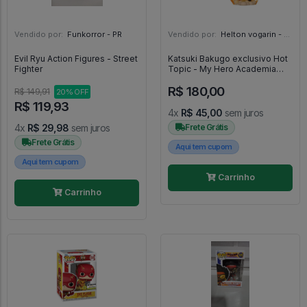
Vendido por:
Funkorror - PR
Vendido por:
Helton vogarin - SP
Evil Ryu Action Figures - Street
Katsuki Bakugo exclusivo Hot
Fighter
Topic - My Hero Academia
#969
R$ 180,00
R$ 149,91
20% OFF
R$ 119,93
4x
R$ 45,00
sem juros
4x
R$ 29,98
sem juros
Frete Grátis
Frete Grátis
Aqui tem cupom
Aqui tem cupom
Carrinho
Carrinho