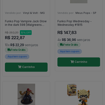
Vendido por:
Vinyl & Volt - MG
Vendido por:
Meus Pops - SP
Funko Pop Vampire Jack Glow
Funko Pop Wednesday -
in the dark 598 [Walgreens
Wednesday #1815
Exclusive] - Disney #598
R$ 147,83
R$ 262,20
15% OFF
R$ 222,87
4x
R$ 36,96
sem juros
10x
R$ 22,29
sem juros
Frete Grátis
Frete Grátis
Aqui tem cupom
Aqui tem cupom
Carrinho
Carrinho