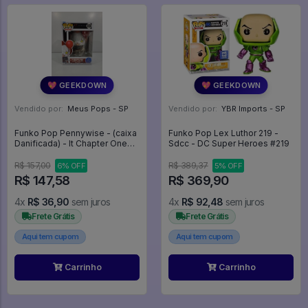
💖 GEEKDOWN
💖 GEEKDOWN
Vendido por:
Meus Pops - SP
Vendido por:
YBR Imports - SP
Funko Pop Pennywise - (caixa
Funko Pop Lex Luthor 219 -
Danificada) - It Chapter One
Sdcc - DC Super Heroes #219
#2030
R$ 157,00
R$ 389,37
6% OFF
5% OFF
R$ 147,58
R$ 369,90
4x
R$ 36,90
sem juros
4x
R$ 92,48
sem juros
Frete Grátis
Frete Grátis
Aqui tem cupom
Aqui tem cupom
Carrinho
Carrinho