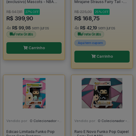
(exclusivo) Mascots - NBA
Mirajane Strauss Fairy Tail -
Chicago Bulls #03
Fairy Tail #1050
R$ 547,81
R$ 225,00
27% OFF
25% OFF
R$ 399,90
R$ 168,75
4x
R$ 99,98
sem juros
4x
R$ 42,19
sem juros
Frete Grátis
Frete Grátis
Aqui tem cupom
Carrinho
Carrinho
Vendido por:
O Colecionador - SP
Vendido por:
O Colecionador - SP
Edicao Limitada Funko Pop
Raro E Novo Funko Pop Gajeel