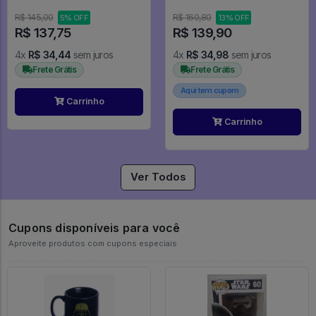
R$ 145,00
R$ 160,80
5% OFF
13% OFF
R$ 137,75
R$ 139,90
4x
R$ 34,44
sem juros
4x
R$ 34,98
sem juros
Frete Grátis
Frete Grátis
Aqui tem cupom
Carrinho
Carrinho
Ver Todos
Cupons disponíveis para você
Aproveite produtos com cupons especiais