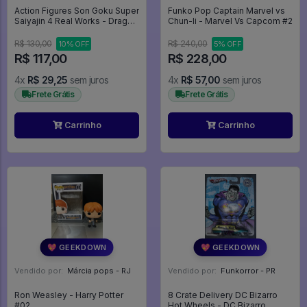
Action Figures Son Goku Super
Funko Pop Captain Marvel vs
Saiyajin 4 Real Works - Dragon
Chun-li - Marvel Vs Capcom #2
Ball Gt
R$ 130,00
R$ 240,00
10% OFF
5% OFF
R$ 117,00
R$ 228,00
4x
R$ 29,25
sem juros
4x
R$ 57,00
sem juros
Frete Grátis
Frete Grátis
Carrinho
Carrinho
💖 GEEKDOWN
💖 GEEKDOWN
Vendido por:
Márcia pops - RJ
Vendido por:
Funkorror - PR
Ron Weasley - Harry Potter
8 Crate Delivery DC Bizarro
#02
Hot Wheels - DC Bizarro