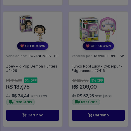
💖 GEEKDOWN
💖 GEEKDOWN
Vendido por:
ROVANI POPS - SP
Vendido por:
ROVANI POPS - SP
Zoey - K-Pop Demon Hunters
Funko Pop! Lucy - Cyberpunk
#2429
Edgerunners #2416
R$ 145,00
R$ 220,00
5% OFF
5% OFF
R$ 137,75
R$ 209,00
4x
R$ 34,44
sem juros
4x
R$ 52,25
sem juros
Frete Grátis
Frete Grátis
Carrinho
Carrinho