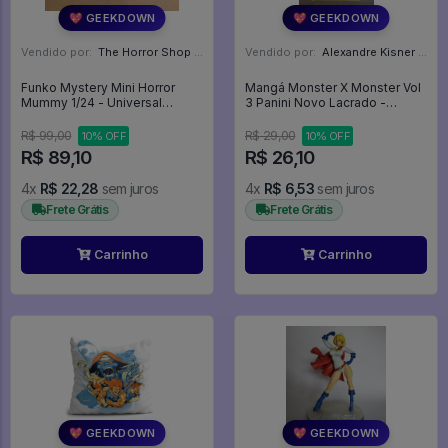
💖 GEEKDOWN
💖 GEEKDOWN
Vendido por:
The Horror Shop - Colecionáveis - MG
Vendido por:
Alexandre Kisner - PR
Funko Mystery Mini Horror
Mangá Monster X Monster Vol
Mummy 1/24 - Universal
3 Panini Novo Lacrado -
Monsters #1
Monster X Monster #3
R$ 99,00
R$ 29,00
10% OFF
10% OFF
R$ 89,10
R$ 26,10
4x
R$ 22,28
sem juros
4x
R$ 6,53
sem juros
Frete Grátis
Frete Grátis
Carrinho
Carrinho
💖 GEEKDOWN
💖 GEEKDOWN