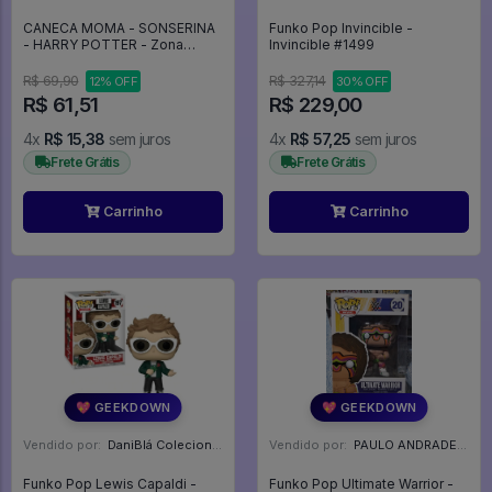
CANECA MOMA - SONSERINA
Funko Pop Invincible -
- HARRY POTTER - Zona
Invincible #1499
Criativa
R$ 69,90
R$ 327,14
12% OFF
30% OFF
R$ 61,51
R$ 229,00
4x
R$ 15,38
sem juros
4x
R$ 57,25
sem juros
Frete Grátis
Frete Grátis
Carrinho
Carrinho
💖 GEEKDOWN
💖 GEEKDOWN
Vendido por:
DaniBlá Colecionáveis - SP
Vendido por:
PAULO ANDRADE - RJ
Funko Pop Lewis Capaldi -
Funko Pop Ultimate Warrior -