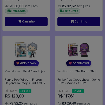
4x
R$ 36,00
sem juros
4x
R$ 92,62
sem juros
Frete Grátis
Frete Grátis
Carrinho
Carrinho
💖 GEEKDOWN
💖 GEEKDOWN
Vendido por:
Geral Geek Loja - SP
Vendido por:
The Horror Shop - Colecionáveis - MG
Funko Pop Wirbel - Frieren
Funko Pop Creepshow - Genie
Beyond Journey's End #2357
1022 - Movies #1022
R$ 169,74
R$ 130,68
24% OFF
10% OFF
R$ 129,00
R$ 117,61
4x
R$ 32,25
sem juros
4x
R$ 29,40
sem juros