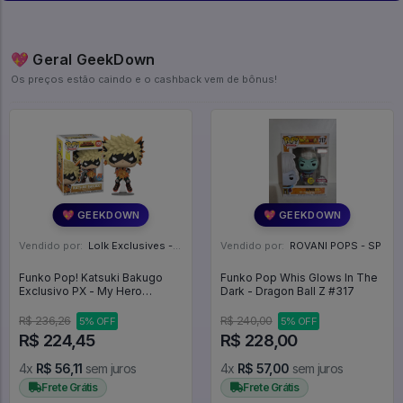
💖 Geral GeekDown
Os preços estão caindo e o cashback vem de bônus!
💖 GEEKDOWN
💖 GEEKDOWN
Vendido por:
Lolk Exclusives - SP
Vendido por:
ROVANI POPS - SP
Funko Pop! Katsuki Bakugo
Funko Pop Whis Glows In The
Exclusivo PX - My Hero
Dark - Dragon Ball Z #317
Academia #1528
R$ 236,26
R$ 240,00
5% OFF
5% OFF
R$ 224,45
R$ 228,00
4x
R$ 56,11
sem juros
4x
R$ 57,00
sem juros
Frete Grátis
Frete Grátis