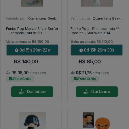
Vendido por:
Quarentena Geek Store - SP
Vendido por:
Quarentena Geek Store - SP
Funko Pop Marvel Silver Surfer
Funko Pop - Princess Leia **
- Fantastic Four #563
Raro ** - Star Wars #04
Valor arremate: R$ 180,00
Valor arremate: R$ 110,00
0d 15h 29m 21s
0d 15h 29m 32s
R$ 140,00
R$ 85,00
4x
R$ 35,00
sem juros
4x
R$ 21,25
sem juros
Frete Grátis
Frete Grátis
Dar lance
Dar lance