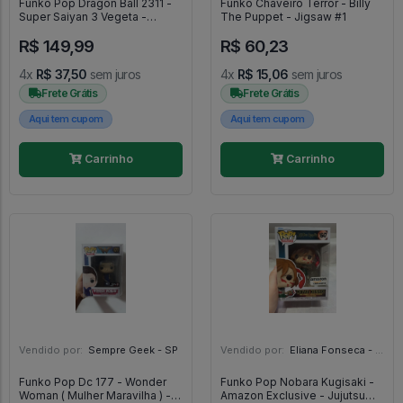
Funko Pop Dragon Ball 2311 -
Funko Chaveiro Terror - Billy
Super Saiyan 3 Vegeta -
The Puppet - Jigsaw #1
Dragon Ball #2311
R$ 149,99
R$ 60,23
4x
R$ 37,50
sem juros
4x
R$ 15,06
sem juros
Frete Grátis
Frete Grátis
Aqui tem cupom
Aqui tem cupom
Carrinho
Carrinho
Vendido por:
Sempre Geek - SP
Vendido por:
Eliana Fonseca - SP
Funko Pop Dc 177 - Wonder
Funko Pop Nobara Kugisaki -
Woman ( Mulher Maravilha ) -
Amazon Exclusive - Jujutsu