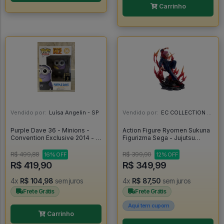
Carrinho
Vendido por:
Luísa Angelin - SP
Vendido por:
EC COLLECTION - SP
Purple Dave 36 - Minions -
Action Figure Ryomen Sukuna
Convention Exclusive 2014 - -
Figurizma Sega - Jujutsu
Despicable Me 2 #36
Kaisen - Jujutsu Kaisen
R$ 499,88
R$ 399,90
16% OFF
12% OFF
R$ 419,90
R$ 349,99
4x
R$ 104,98
sem juros
4x
R$ 87,50
sem juros
Frete Grátis
Frete Grátis
Aqui tem cupom
Carrinho