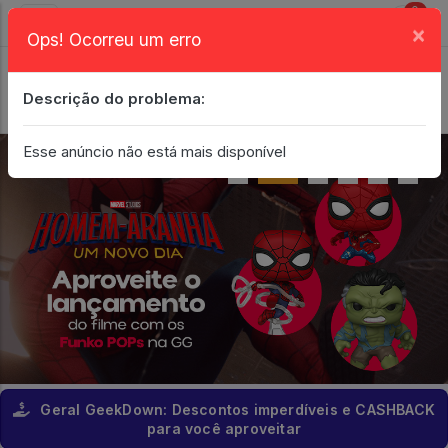
0
×
Ops! Ocorreu um erro
Login
| Entrar
Descrição do problema:
Minha Conta
Esse anúncio não está mais disponível
Geral GeekDown: Descontos imperdíveis e CASHBACK
para você aproveitar