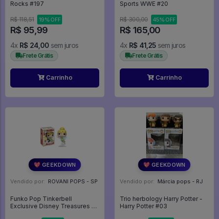
Rocks #197
Sports WWE #20
R$ 118,51
R$ 300,00
19% OFF
45% OFF
R$ 95,99
R$ 165,00
4x
R$ 24,00
sem juros
4x
R$ 41,25
sem juros
Frete Grátis
Frete Grátis
Carrinho
Carrinho
💖 GEEKDOWN
💖 GEEKDOWN
Vendido por:
ROVANI POPS - SP
Vendido por:
Márcia pops - RJ
Funko Pop Tinkerbell
Trio herbology Harry Potter -
Exclusive Disney Treasures -
Harry Potter #03
Disney #295