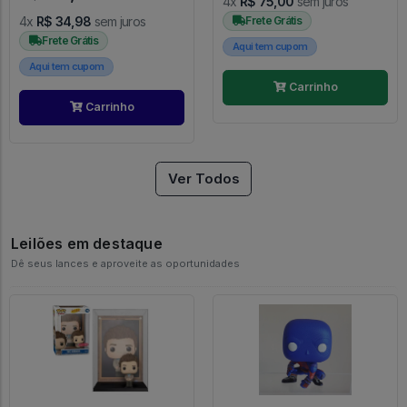
4x
R$ 75,00
sem juros
4x
R$ 34,98
sem juros
Frete Grátis
Frete Grátis
Aqui tem cupom
Aqui tem cupom
Carrinho
Carrinho
Ver Todos
Leilões em destaque
Dê seus lances e aproveite as oportunidades