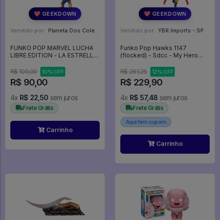
💖 GEEKDOWN
💖 GEEKDOWN
Vendido por:
Planeta Dos Colecionaveis - SP
Vendido por:
YBR Imports - SP
FUNKO POP MARVEL LUCHA
Funko Pop Hawks 1147
LIBRE EDITION - LA ESTRELLA
(flocked) - Sdcc - My Hero
CÓSMICA *CAIXA
Academia #1147
DESBOTADA* - FUNKO POP
R$ 100,00
R$ 261,25
10% OFF
12% OFF
#710
R$ 90,00
R$ 229,90
4x
R$ 22,50
sem juros
4x
R$ 57,48
sem juros
Frete Grátis
Frete Grátis
Aqui tem cupom
Carrinho
Carrinho