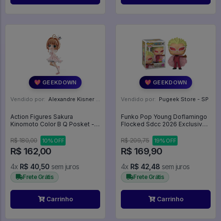
💖 GEEKDOWN
💖 GEEKDOWN
Vendido por:
Alexandre Kisner - PR
Vendido por:
Pugeek Store - SP
Action Figures Sakura
Funko Pop Young Doflamingo
Kinomoto Color B Q Posket -
Flocked Sdcc 2026 Exclusive -
Sakura Card Captors
One Piece #2327
R$ 180,00
R$ 209,75
10% OFF
19% OFF
R$ 162,00
R$ 169,90
4x
R$ 40,50
sem juros
4x
R$ 42,48
sem juros
Frete Grátis
Frete Grátis
Carrinho
Carrinho