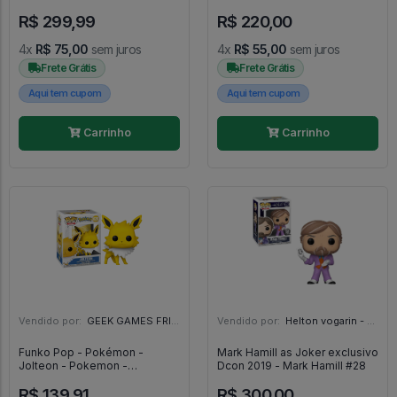
DC #177
Kaisen - #1647 - FUNKO POP
R$ 299,99
R$ 220,00
#1647
4x
R$ 75,00
sem juros
4x
R$ 55,00
sem juros
Frete Grátis
Frete Grátis
Aqui tem cupom
Aqui tem cupom
Carrinho
Carrinho
Vendido por:
GEEK GAMES FRIEND - RJ
Vendido por:
Helton vogarin - SP
Funko Pop - Pokémon -
Mark Hamill as Joker exclusivo
Jolteon - Pokemon -
Dcon 2019 - Mark Hamill #28
Pokemon #628
R$ 139,91
R$ 300,00