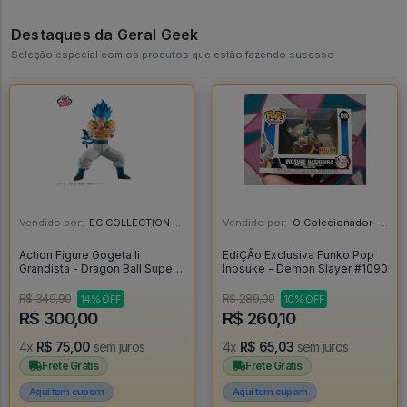
Destaques da Geral Geek
Seleção especial com os produtos que estão fazendo sucesso
Vendido por:
EC COLLECTION - SP
Vendido por:
O Colecionador - SP
Action Figure Gogeta Ii
EdiÇÃo Exclusiva Funko Pop
Grandista - Dragon Ball Super -
Inosuke - Demon Slayer #1090
Dragon Ball Super
R$ 349,90
R$ 289,00
14% OFF
10% OFF
R$ 300,00
R$ 260,10
4x
R$ 75,00
sem juros
4x
R$ 65,03
sem juros
Frete Grátis
Frete Grátis
Aqui tem cupom
Aqui tem cupom