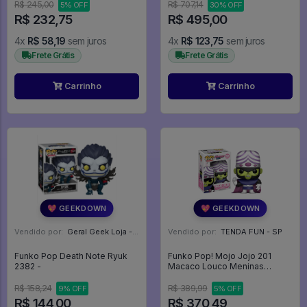
R$ 245,00
R$ 707,14
5% OFF
30% OFF
R$ 232,75
R$ 495,00
4x
R$ 58,19
sem juros
4x
R$ 123,75
sem juros
Frete Grátis
Frete Grátis
Carrinho
Carrinho
💖 GEEKDOWN
💖 GEEKDOWN
Vendido por:
Geral Geek Loja - SP
Vendido por:
TENDA FUN - SP
Funko Pop Death Note Ryuk
Funko Pop! Mojo Jojo 201
2382 -
Macaco Louco Meninas
Superpoderosas Powerpuff
Girls -
R$ 158,24
R$ 389,99
9% OFF
5% OFF
R$ 144,00
R$ 370,49