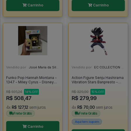
Carrinho
Carrinho
Vendido por:
José Maria da Silva Junior - AL
Vendido por:
EC COLLECTION - SP
Funko Pop Hannah Montana -
Action Figure Senju Hashirama
1347 - Miley Cyrus - Disney
Vibration Stars Banpresto -
Channel - Disney 100 - Disney
Naruto - Naruto Shippuden
100 Hannah Montana #1347
R$ 591,24
R$ 329,90
14% OFF
15% OFF
R$ 508,47
R$ 279,99
4x
R$ 127,12
sem juros
4x
R$ 70,00
sem juros
Frete Grátis
Frete Grátis
Aqui tem cupom
Carrinho