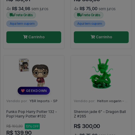
4x
R$ 34,98
sem juros
4x
R$ 75,00
sem juros
Frete Grátis
Frete Grátis
Aqui tem cupom
Aqui tem cupom
Carrinho
Carrinho
💖 GEEKDOWN
Vendido por:
YBR Imports - SP
Vendido por:
Helton vogarin - SP
Funko Pop Harry Potter 132 -
Shenron jade 6" - Dragon Ball
Pop! Harry Potter #132
Z #265
R$ 300,00
R$ 160,80
13% OFF
R$ 139,90