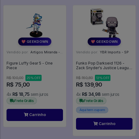
💖 GEEKDOWN
💖 GEEKDOWN
Vendido por:
Artigos Miranda - RJ
Vendido por:
YBR Imports - SP
Figure Luffy Gear 5 - One
Funko Pop Darkseid 1126 -
Piece
Zack Snyder's Justice League
#1126
R$ 100,00
R$ 160,80
25% OFF
13% OFF
R$ 75,00
R$ 139,90
4x
R$ 18,75
sem juros
4x
R$ 34,98
sem juros
Frete Grátis
Frete Grátis
Aqui tem cupom
Carrinho
Carrinho