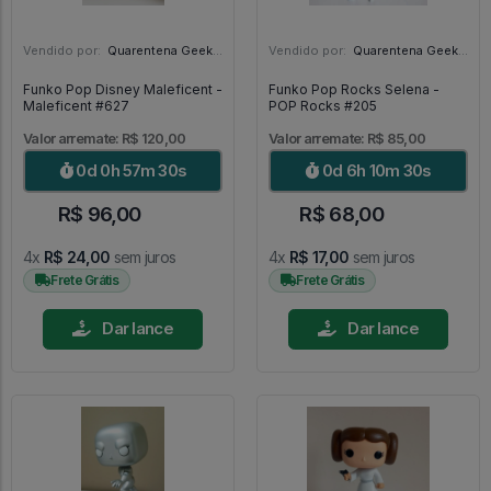
Vendido por:
Quarentena Geek Store - SP
Vendido por:
Quarentena Geek Store - SP
Funko Pop Disney Maleficent -
Funko Pop Rocks Selena -
Maleficent #627
POP Rocks #205
Valor arremate: R$ 120,00
Valor arremate: R$ 85,00
0d 0h 57m 29s
0d 6h 10m 29s
R$ 96,00
R$ 68,00
4x
R$ 24,00
sem juros
4x
R$ 17,00
sem juros
Frete Grátis
Frete Grátis
Dar lance
Dar lance