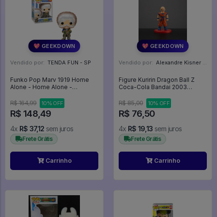
💖 GEEKDOWN
💖 GEEKDOWN
Vendido por:
TENDA FUN - SP
Vendido por:
Alexandre Kisner - PR
Funko Pop Marv 1919 Home
Figure Kuririn Dragon Ball Z
Alone - Home Alone -
Coca-Cola Bandai 2003
Esqueceram De Mim - #1919 -
Original - Dragon Ball Z
Funko Pop - #1919 - FUNKO
R$ 164,99
R$ 85,00
10% OFF
10% OFF
POP #1919
R$ 148,49
R$ 76,50
4x
R$ 37,12
sem juros
4x
R$ 19,13
sem juros
Frete Grátis
Frete Grátis
Carrinho
Carrinho