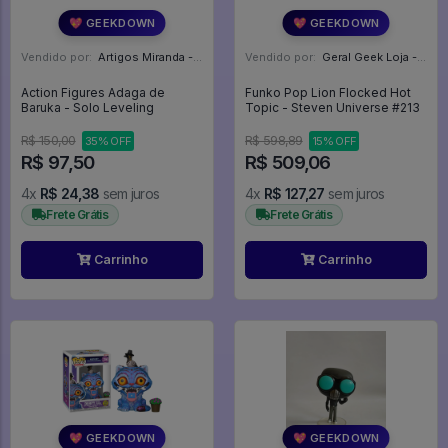
💖 GEEKDOWN
💖 GEEKDOWN
Vendido por:
Artigos Miranda - RJ
Vendido por:
Geral Geek Loja - SP
Action Figures Adaga de
Funko Pop Lion Flocked Hot
Baruka - Solo Leveling
Topic - Steven Universe #213
R$ 150,00
R$ 598,89
35% OFF
15% OFF
R$ 97,50
R$ 509,06
4x
R$ 24,38
sem juros
4x
R$ 127,27
sem juros
Frete Grátis
Frete Grátis
Carrinho
Carrinho
💖 GEEKDOWN
💖 GEEKDOWN