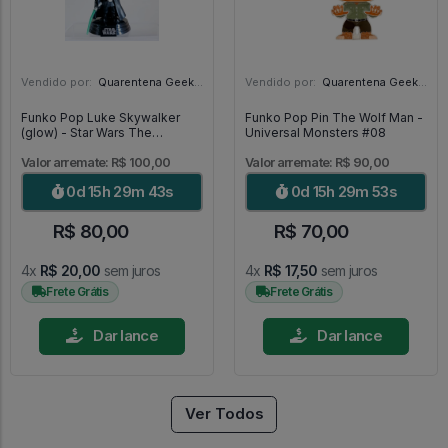
Vendido por:
Quarentena Geek Store - SP
Vendido por:
Quarentena Geek Store - SP
Funko Pop Luke Skywalker
Funko Pop Pin The Wolf Man -
(glow) - Star Wars The
Universal Monsters #08
Mandalorian #501
Valor arremate: R$ 100,00
Valor arremate: R$ 90,00
0d 15h 29m 42s
0d 15h 29m 52s
R$ 80,00
R$ 70,00
4x
R$ 20,00
sem juros
4x
R$ 17,50
sem juros
Frete Grátis
Frete Grátis
Dar lance
Dar lance
Ver Todos