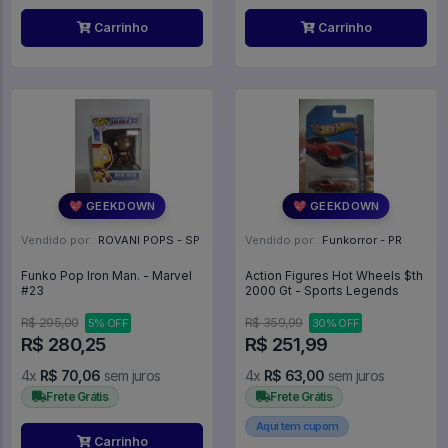
Carrinho
Carrinho
💖 GEEKDOWN
💖 GEEKDOWN
Vendido por:
ROVANI POPS - SP
Vendido por:
Funkorror - PR
Funko Pop Iron Man. - Marvel
Action Figures Hot Wheels $th
#23
2000 Gt - Sports Legends
R$ 295,00
R$ 359,99
5% OFF
30% OFF
R$ 280,25
R$ 251,99
4x
R$ 70,06
sem juros
4x
R$ 63,00
sem juros
Frete Grátis
Frete Grátis
Aqui tem cupom
Carrinho