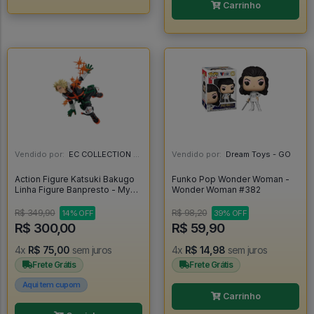
Carrinho
Vendido por:
EC COLLECTION - SP
Vendido por:
Dream Toys - GO
Action Figure Katsuki Bakugo
Funko Pop Wonder Woman -
Linha Figure Banpresto - My
Wonder Woman #382
Hero Academia - My Hero
Academia
R$ 349,90
R$ 98,20
14% OFF
39% OFF
R$ 300,00
R$ 59,90
4x
R$ 75,00
sem juros
4x
R$ 14,98
sem juros
Frete Grátis
Frete Grátis
Aqui tem cupom
Carrinho