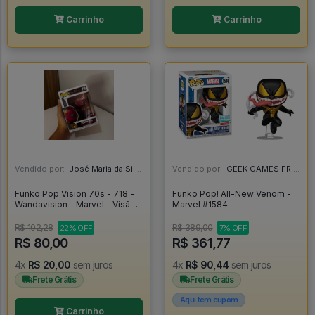
Carrinho
Carrinho
Vendido por:
José Maria da Silva Junior - AL
Vendido por:
GEEK GAMES FRIEND - RJ
Funko Pop Vision 70s - 718 -
Funko Pop! All-New Venom -
Wandavision - Marvel - Visão -
Marvel #1584
Vingadores - Original -
Wandavision #718
R$ 102,28
R$ 389,00
22% OFF
7% OFF
R$ 80,00
R$ 361,77
4x
R$ 20,00
sem juros
4x
R$ 90,44
sem juros
Frete Grátis
Frete Grátis
Aqui tem cupom
Carrinho