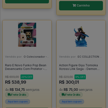
Carrinho
Vendido por:
O Colecionador - SP
Vendido por:
EC COLLECTION - SP
Raro E Novo Funko Pop Bean
Action Figure Giyu Tomioka
Desencanto Com Protetor -
Xcross Link Sega - Demon
Disenchantment #591
Slayer - Demon Slayer
R$ 699,99
R$ 329,90
23% OFF
9% OFF
R$ 538,99
R$ 300,01
4x
R$ 134,75
sem juros
4x
R$ 75,00
sem juros
Frete Grátis
Frete Grátis
Aqui tem cupom
Aqui tem cupom