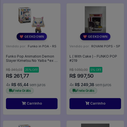
💖 GEEKDOWN
💖 GEEKDOWN
Vendido por:
Funko in POA - RS
Vendido por:
ROVANI POPS - SP
Funko Pop Animation Demon
L ( With Cake ) - FUNKO POP
Slayer Kimetsu No Yaiba *ex -
#219
Inosuke Hashibira 1261 Anime -
Animation #1261
R$ 349,03
R$ 1.050,00
25% OFF
5% OFF
R$ 261,77
R$ 997,50
4x
R$ 65,44
sem juros
4x
R$ 249,38
sem juros
Frete Grátis
Frete Grátis
Carrinho
Carrinho