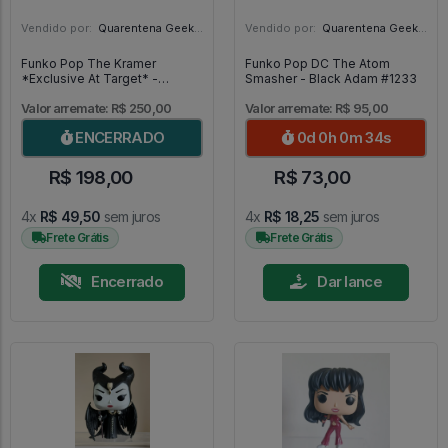
Vendido por:
Quarentena Geek Store - SP
Vendido por:
Quarentena Geek Store - SP
Funko Pop The Kramer
Funko Pop DC The Atom
*Exclusive At Target* -
Smasher - Black Adam #1233
Seinfeld #1102
Valor arremate: R$ 250,00
Valor arremate: R$ 95,00
ENCERRADO
0d 0h 0m 33s
R$ 198,00
R$ 73,00
4x
R$ 49,50
sem juros
4x
R$ 18,25
sem juros
Frete Grátis
Frete Grátis
Encerrado
Dar lance