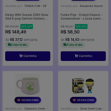
Vendido por:
TENDA FUN - SP
Vendido por:
Alexandre Kisner - PR
Derpy With Sussie 2260 Glow
Funko Pop - Evelyn Deavor -
Gitd K-pop Demon Hunters
Screenslaver - Loose (sem
Funko Pop - Kpop Demon
Caixa) - Os Incríveis II #369
Hunters - #2259 - Funko Pop -
R$ 164,99
R$ 65,00
10% OFF
10% OFF
#2259 - FUNKO POP #2259
R$ 148,49
R$ 58,50
4x
R$ 37,12
sem juros
4x
R$ 14,63
sem juros
Frete Grátis
Frete Grátis
Carrinho
Carrinho
💖 GEEKDOWN
💖 GEEKDOWN
Vendido por:
Caramelo Geek - DF
Vendido por:
Geral Geek Loja - SP