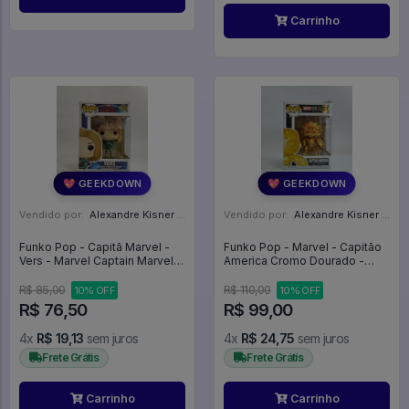
Carrinho
💖 GEEKDOWN
💖 GEEKDOWN
Vendido por:
Alexandre Kisner - PR
Vendido por:
Alexandre Kisner - PR
Funko Pop - Capitã Marvel -
Funko Pop - Marvel - Capitão
Vers - Marvel Captain Marvel
America Cromo Dourado -
#427
Captain America (gold
Chrome) - Marvel Studios The
R$ 85,00
R$ 110,00
10% OFF
10% OFF
First Ten Years #377
R$ 76,50
R$ 99,00
4x
R$ 19,13
sem juros
4x
R$ 24,75
sem juros
Frete Grátis
Frete Grátis
Carrinho
Carrinho