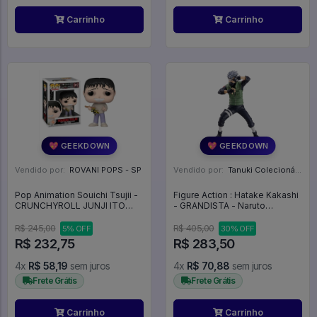
Carrinho
Carrinho
💖 GEEKDOWN
💖 GEEKDOWN
Vendido por:
ROVANI POPS - SP
Vendido por:
Tanuki Colecionáveis - SP
Pop Animation Souichi Tsujii -
Figure Action : Hatake Kakashi
CRUNCHYROLL JUNJI ITO
- GRANDISTA - Naruto
COLLECTION #912
Shippuden
R$ 245,00
R$ 405,00
5% OFF
30% OFF
R$ 232,75
R$ 283,50
4x
R$ 58,19
sem juros
4x
R$ 70,88
sem juros
Frete Grátis
Frete Grátis
Carrinho
Carrinho