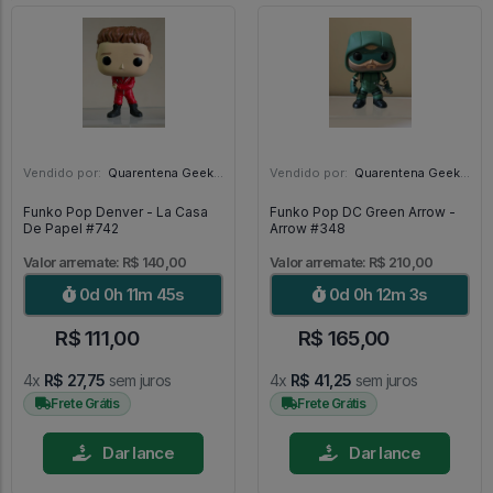
Vendido por:
Quarentena Geek Store - SP
Vendido por:
Quarentena Geek Store - SP
Funko Pop Denver - La Casa
Funko Pop DC Green Arrow -
De Papel #742
Arrow #348
Valor arremate: R$ 140,00
Valor arremate: R$ 210,00
0d 0h 11m 44s
0d 0h 12m 2s
R$ 111,00
R$ 165,00
4x
R$ 27,75
sem juros
4x
R$ 41,25
sem juros
Frete Grátis
Frete Grátis
Dar lance
Dar lance