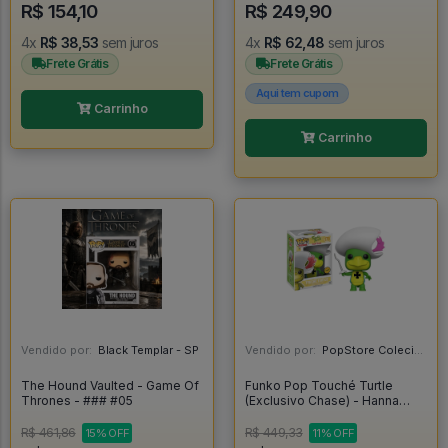
R$ 154,10
R$ 249,90
4x
R$ 38,53
sem juros
4x
R$ 62,48
sem juros
Frete Grátis
Frete Grátis
Aqui tem cupom
Carrinho
Carrinho
Vendido por:
Black Templar - SP
Vendido por:
PopStore Colecionáveis - MG
The Hound Vaulted - Game Of
Funko Pop Touché Turtle
Thrones - ### #05
(Exclusivo Chase) - Hanna
Barbera #170
R$ 461,86
R$ 449,33
15% OFF
11% OFF