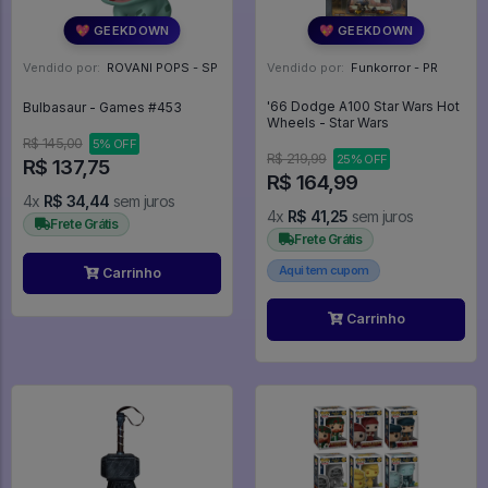
💖 GEEKDOWN
💖 GEEKDOWN
Vendido por:
ROVANI POPS - SP
Vendido por:
Funkorror - PR
'66 Dodge A100 Star Wars Hot
Bulbasaur - Games #453
Wheels - Star Wars
R$ 145,00
5% OFF
R$ 219,99
25% OFF
R$ 137,75
R$ 164,99
4x
R$ 34,44
sem juros
4x
R$ 41,25
sem juros
Frete Grátis
Frete Grátis
Aqui tem cupom
Carrinho
Carrinho