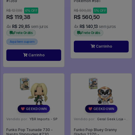
#1359
Pokemon #581
R$ 127,00
R$ 590,00
6% OFF
5% OFF
R$ 119,38
R$ 560,50
4x
R$ 29,85
sem juros
4x
R$ 140,13
sem juros
Frete Grátis
Frete Grátis
Aqui tem cupom
Carrinho
Carrinho
💖 GEEKDOWN
💖 GEEKDOWN
Vendido por:
YBR Imports - SP
Vendido por:
Geral Geek Loja - SP
Funko Pop Tsunade 730 -
Funko Pop Bluey Granny
Naruto Shippuden #730
Gladys 2370 -