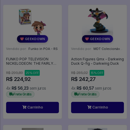
💖 GEEKDOWN
💖 GEEKDOWN
Vendido por:
Funko in POA - RS
Vendido por:
MDT Colecionáveis - DF
FUNKO POP TELEVISION
Action Figures Qmx - Darkwing
NICKELODEON: THE FAIRLY
Duck Q-fig - Darkwing Duck
ODDPARENTS - TIMMY
TURNER 1690 - Television
R$ 299,89
R$ 285,02
25% OFF
15% OFF
#1690
R$ 224,92
R$ 242,27
4x
R$ 56,23
sem juros
4x
R$ 60,57
sem juros
Frete Grátis
Frete Grátis
Carrinho
Carrinho