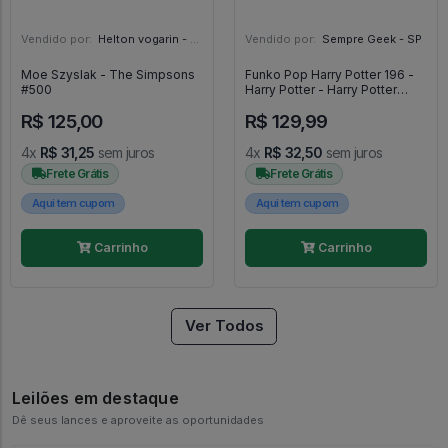
Vendido por:
Helton vogarin - SP
Vendido por:
Sempre Geek - SP
Moe Szyslak - The Simpsons
Funko Pop Harry Potter 196 -
#500
Harry Potter - Harry Potter
#196
R$ 125,00
R$ 129,99
4x
R$ 31,25
sem juros
4x
R$ 32,50
sem juros
Frete Grátis
Frete Grátis
Aqui tem cupom
Aqui tem cupom
Carrinho
Carrinho
Ver Todos
Leilões em destaque
Dê seus lances e aproveite as oportunidades