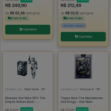
17% OFF
15% OFF
R$ 249,90
R$ 212,49
4x
R$ 62,48
sem juros
4x
R$ 53,12
sem juros
Frete Grátis
Frete Grátis
Aqui tem cupom
Carrinho
Carrinho
Vendido por:
Start Geek - SP
Vendido por:
Vinicius S - SP
Blokees Star Wars EPV: The
Topps Now The Mandalorian
Empire Strikes Back -
And Grogu - Star Wars
Stormtrooper - Blokees
R$ 194,90
R$ 179,00
10% OFF
10% OFF