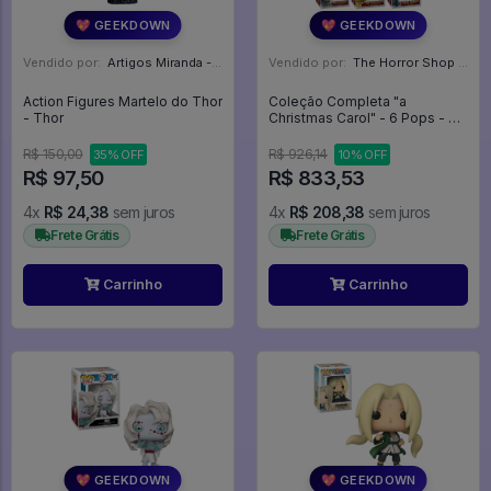
💖 GEEKDOWN
💖 GEEKDOWN
Vendido por:
Artigos Miranda - RJ
Vendido por:
The Horror Shop - Colecionáveis - MG
Action Figures Martelo do Thor
Coleção Completa "a
- Thor
Christmas Carol" - 6 Pops - A
Christmas Carol #40
R$ 150,00
R$ 926,14
35% OFF
10% OFF
R$ 97,50
R$ 833,53
4x
R$ 24,38
sem juros
4x
R$ 208,38
sem juros
Frete Grátis
Frete Grátis
Carrinho
Carrinho
💖 GEEKDOWN
💖 GEEKDOWN