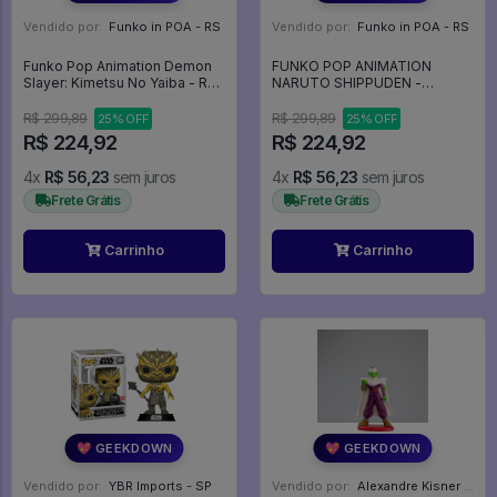
Vendido por:
Funko in POA - RS
Vendido por:
Funko in POA - RS
Funko Pop Animation Demon
FUNKO POP ANIMATION
Slayer: Kimetsu No Yaiba - Rui
NARUTO SHIPPUDEN -
(lua Inferior 5) 1307 Anime -
TSUNADE 730 - Animation
Animation #1307
#730
R$ 299,89
R$ 299,89
25% OFF
25% OFF
R$ 224,92
R$ 224,92
4x
R$ 56,23
sem juros
4x
R$ 56,23
sem juros
Frete Grátis
Frete Grátis
Carrinho
Carrinho
💖 GEEKDOWN
💖 GEEKDOWN
Vendido por:
YBR Imports - SP
Vendido por:
Alexandre Kisner - PR