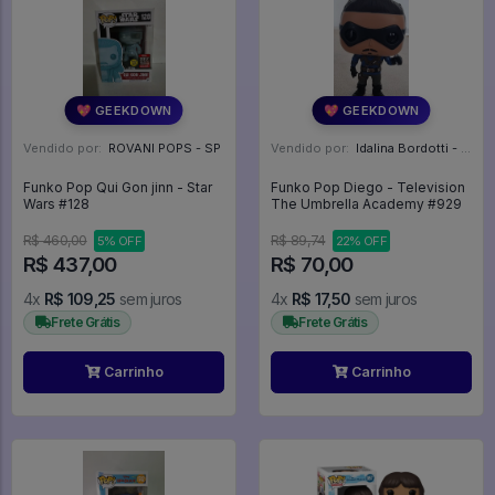
💖 GEEKDOWN
💖 GEEKDOWN
Vendido por:
ROVANI POPS - SP
Vendido por:
Idalina Bordotti - SP
Funko Pop Qui Gon jinn - Star
Funko Pop Diego - Television
Wars #128
The Umbrella Academy #929
R$ 460,00
R$ 89,74
5% OFF
22% OFF
R$ 437,00
R$ 70,00
4x
R$ 109,25
sem juros
4x
R$ 17,50
sem juros
Frete Grátis
Frete Grátis
Carrinho
Carrinho